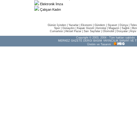
Elektronik İmza
Çalışan Kadın
Günün İçinden
|
Yazarlar
|
Ekonomi
|
Gündem
|
Siyaset
|
Dünya |
Telev
Spor
|
Günaydın
|
Kapak Güzeli
|
Astroloji
|
Magazin
|
Sağlık
|
Biz
Cumartesi
|
Aktüel Pazar
|
Sarı Sayfalar
|
Otomobil
|
Dosyalar
|
Arşiv
Copyright © 2003, 2004 - Tüm hakları saklıdır.
MERKEZ GAZETE DERGİ BASIM YAYINCILIK SANAYİ VE T
Üretim ve Tasarım