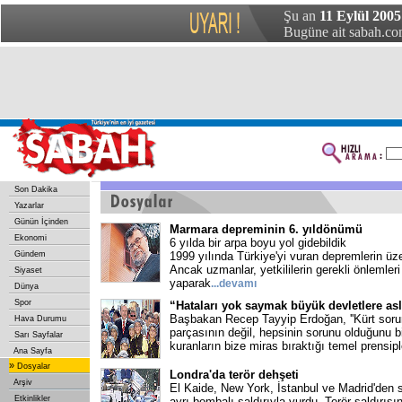
Şu an
11 Eylül 2005
Bugüne ait sabah.com
Son Dakika
Yazarlar
Günün İçinden
Marmara depreminin 6. yıldönümü
Ekonomi
6 yılda bir arpa boyu yol gidebildik
Gündem
1999 yılında Türkiye'yi vuran depremlerin üze
Ancak uzmanlar, yetkililerin gerekli önlemler
Siyaset
yaparak
...
devamı
Dünya
Spor
“Hataları yok saymak büyük devletlere as
Başbakan Recep Tayyip Erdoğan, ''Kürt sorunu
Hava Durumu
parçasının değil, hepsinin sorunu olduğunu bil
Sarı Sayfalar
kuranların bize miras bıraktığı temel prensipl
Ana Sayfa
»
Dosyalar
Londra'da terör dehşeti
Arşiv
El Kaide, New York, İstanbul ve Madrid'den 
Etkinlikler
ayrı bombalı saldırıyla vurdu. Terör saldırıs