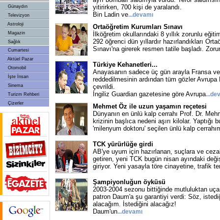
yitirirken, 700 kişi de yaralandı.
Günaydın
Bin Ladin ve
...
devamı
Televizyon
Astroloji
Ortaöğretim Kurumları Sınavı
Magazin
İlköğretim okullarındaki 8 yıllık zorunlu eği
292 öğrenci dün yıllardır hazırlandıkları Ort
Sağlık
Sınavı'na girerek resmen tatile başladı. Zoru
Cumartesi
Aktüel Pazar
Türkiye Kehanetleri...
Otomobil
Anayasanın sadece üç gün arayla Fransa ve 
İşte İnsan
reddedilmesinin ardından tüm gözler Avrupa Bi
Sinema
çevrildi.
İngiliz Guardian gazetesine göre Avrupa
...
de
Turizm Rehberi
Çizerler
Mehmet Öz ile uzun yaşamın reçetesi
Dünyanın en ünlü kalp cerrahı Prof. Dr. Meh
krizinin başlıca nedeni aşırı kilolar. Yaptığı 
'milenyum doktoru' seçilen ünlü kalp cerrahım
TCK yürürlüğe girdi
AB'ye uyum için hazırlanan, suçlara ve cez
getiren, yeni TCK bugün nisan ayındaki değişi
giriyor. Yeni yasayla töre cinayetine, trafik t
Şampiyonluğun öyküsü
2003-2004 sezonu bittiğinde mutluluktan uçan
patron Daum'a şu garantiyi verdi: Söz, istedi
alacağım. İstediğini alacağız!
Daum'un
...
devamı