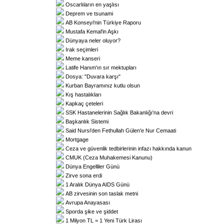
Oscarlıların en yaşlısı
Deprem ve tsunami
AB Konseyi'nin Türkiye Raporu
Mustafa Kemal'in Aşkı
Dünyaya neler oluyor?
Irak seçimleri
Meme kanseri
Latife Hanım'ın sır mektupları
Dosya: "Duvara karşı"
Kurban Bayramınız kutlu olsun
Kış hastalıkları
Kapkaç çeteleri
SSK Hastanelerinin Sağlık Bakanlığı'na devri
Başkanlık Sistemi
Said Nursi'den Fethullah Gülen'e Nur Cemaati
Mortgage
Ceza ve güvenlik tedbirlerinin infazı hakkında kanun
CMUK (Ceza Muhakemesi Kanunu)
Dünya Engelliler Günü
Zirve sona erdi
1 Aralık Dünya AIDS Günü
AB zirvesinin son taslak metni
Avrupa Anayasası
Sporda şike ve şiddet
1 Milyon TL = 1 Yeni Türk Lirası