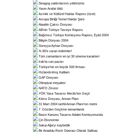
Sinagog saldırılarının yıldönümü
Yaser Arafat öldü
Azınlık ve Kültürel Haklar Raporu (özet)
Avrupa Birliği Temel Haklar Şartı
Alaattin Çakıcı Dosyası
AB'nin Türkiye Tavsiye Raporu
Bağımsız Türkiye Komisyonu Raporu, Eylül 2004
Bilişim Dünyası 2004
Süreyya Ayhan Dosyası
% 80'e varan indirimler!
Tüm zamanların en iyi 30 sinema karakteri
Irak'ta can pazarı
Türkiye'nin en büyük 500 firması
Hızlandırılmış Katliam
GAP Dosyası
Olimpiyat meşalesi
NATO Zirvesi
YÖK Yasa Tasarısı Meclis'ten Geçti
Kıbrıs Dosyası, Annan Planı
31 Mart 2004 tarihli Annan Planı'nın metni
7. Gözden Geçirme tamamlandı
Basın Kanunu Tasarısı Adalet Komisyonunda
Çin Ekonomisi
Sakıp Ağa'yı kaybettik
Bir Anadolu Rock Operası Olarak Safinaz