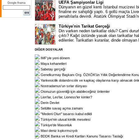
UEFA Şampiyonlar Ligi
Google Arama
Dünyanın en güzel kenti İstanbul mucizevi bi
finaline ev sahipliği yaptı. 6 gollü maçta Live
penaltılarla devirdi. Atatürk Olimpiyat Stadı
Türkiye'nin Tarikat Gerçeği
Din varken neden tarikatlar oldu? Cami duru
çıktı? Kağıt üstünde yasak olan tarikatlar 
edilenler. Tarikatları kuranlar, dinde olmayan 
DİĞER DOSYALAR
IMF'yle yeni dönem
Maya kehanetleri
Sabetay gerçeği
Genelkurmay Başkanı Org. ÖZKÖK'ün Yıllık Değerlendirme Konu
Yankesicilik dolandırıcılık ve kapkaç olaylarına karşı alınacak ön
Nostradamus'un sırlar dünyası
Otonuzun güvenliği için alabileceğiniz önlemler
Lion'lar, Leo'lar, Lioness'ler kimler?
Derin Devlet
Selülite savaş açma zamanı
"Medeni Olun" tasarısı kabul edildi
Türkiye'nin ulusal kimlik meselesi
Türkiye'de Masonluk
Mavi deniz kıpkırmızıydı
BDDK Banka ve Kredi Kartları Kanunu Tasarısı Taslağı