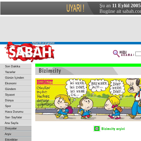
Şu an
11 Eylül 2005
Bugüne ait sabah.com
Son Dakika
Yazarlar
Günün İçinden
Ekonomi
Gündem
Siyaset
Dünya
Spor
Hava Durumu
Sarı Sayfalar
Ana Sayfa
Dosyalar
Arşiv
Etkinlikler