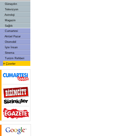
Günaydın
Televizyon
Astroloji
Magazin
Sağlık
Cumartesi
Aktüel Pazar
Otomobil
İşte İnsan
Sinema
Turizm Rehberi
»
Çizerler