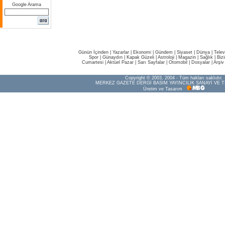
Google Arama
Günün İçinden
|
Yazarlar
|
Ekonomi
|
Gündem
|
Siyaset
|
Dünya |
Telev
Spor
|
Günaydın
|
Kapak Güzeli
|
Astroloji
|
Magazin
|
Sağlık
|
Biz
Cumartesi
|
Aktüel Pazar
|
Sarı Sayfalar
|
Otomobil
|
Dosyalar
|
Arşiv
Copyright © 2003, 2004 - Tüm hakları saklıdır.
MERKEZ GAZETE DERGİ BASIM YAYINCILIK SANAYİ VE T
Üretim ve Tasarım