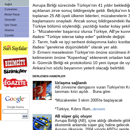
Sağlık
Avrupa Birliği sürecinde Türkiye'nin 41 yıldır beklediğ
Cumartesi
açıklanan zirve sonuç bildirgesiyle geldi. Belçika'nın 
Aktüel Pazar
toplanan 25 AB üyeli ülkenin liderleri, müzakerelerin
Otomobil
başlamasını onayladı. Ancak sonuç bildirgesindeki if
İşte İnsan
Türkiye bölümü söylendiği, yazıldığı kadar kolay şek
Sinema
1- "Müzakereler başarısız olursa Türkiye, AB'ye kuvve
Çizerler
ifadesi "Türkiye isterse talep eder" şeklinde değişti.
2- Tarım, halk ve işçi serbest dolaşımına kalıcı kısıtla
ifadesi "gerekirse düşünülebilir" olarak yer aldı.
3- Ermeni meselesinin Türkiye'nin önüne sürülmesi ihti
kelimesinin önüne "Kopenhag" eklenerek ortadan kaldı
4- Gümrük Birliği ek protokolünü 10 yeni üyeye de 
Ankara'nın sözlü beyanının yeterli olacağı belirtildi.
DERLENEN HABERLER
Uzlaşma sağlandı
AB zirvesine damgasını vuran Türkiye'nin K
tanıması krizi aşıldı. . Buna göre:
*Müzakereler 3 ekim 2005'te başlayacak
Google Arama
*Türkiye, Kıbrıs Rum
...
devamı
AB süper güç oluyor
Avrupa Birliği (AB), içine aldığı ülkelerle gitt
ekonomik anlamda süper güç haline gelecek.
Avrupa ülkesiyle, 2004 yılında ABD'yi geride
.