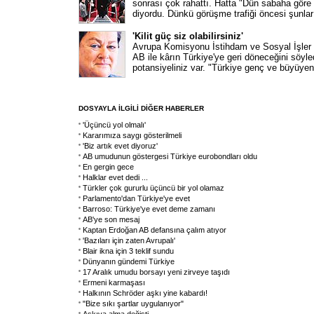
sonrası çok rahattı. Hatta "Dün sabaha göre 
diyordu. Dünkü görüşme trafiği öncesi şunları
'Kilit güç siz olabilirsiniz'
Avrupa Komisyonu İstihdam ve Sosyal İşler
AB ile kârın Türkiye'ye geri döneceğini söyle
potansiyeliniz var. "Türkiye genç ve büyüye
DOSYAYLA İLGİLİ DİĞER HABERLER
'Üçüncü yol olmalı'
Kararımıza saygı gösterilmeli
'Biz artık evet diyoruz'
AB umudunun göstergesi Türkiye eurobondları oldu
En gergin gece
Halklar evet dedi ...
Türkler çok gururlu üçüncü bir yol olamaz
Parlamento'dan Türkiye'ye evet
Barroso: Türkiye'ye evet deme zamanı
AB'ye son mesaj
Kaptan Erdoğan AB defansına çalım atıyor
'Bazıları için zaten Avrupalı'
Blair ikna için 3 teklif sundu
Dünyanın gündemi Türkiye
17 Aralık umudu borsayı yeni zirveye taşıdı
Ermeni karmaşası
Halkının Schröder aşkı yine kabardı!
"Bize sıkı şartlar uygulanıyor"