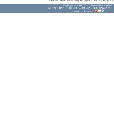
Cumartesi
|
Aktüel Pazar
|
Bilgi ve Yaşam
|
Sarı Sayfalar
|
Otom
Copyright © 2003, 2004 - Tüm hakları saklıdır.
MERKEZ GAZETE DERGİ BASIM YAYINCILIK SANAYİ VE T
Üretim ve Tasarım