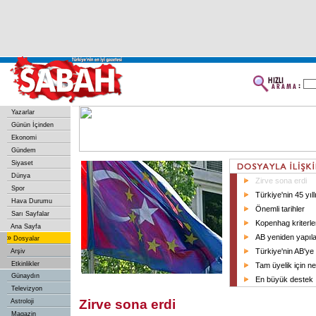
Yazarlar
Günün İçinden
Ekonomi
Gündem
Siyaset
Dünya
Zirve sona erdi
Spor
Türkiye'nin 45 yıl
Hava Durumu
Önemli tarihler
Sarı Sayfalar
Kopenhag kriterle
Ana Sayfa
AB yeniden yapıl
»
Dosyalar
Türkiye'nin AB'ye 
Arşiv
Etkinlikler
Tam üyelik için ne
Günaydın
En büyük destek 
Televizyon
Zirve sona erdi
Astroloji
Magazin