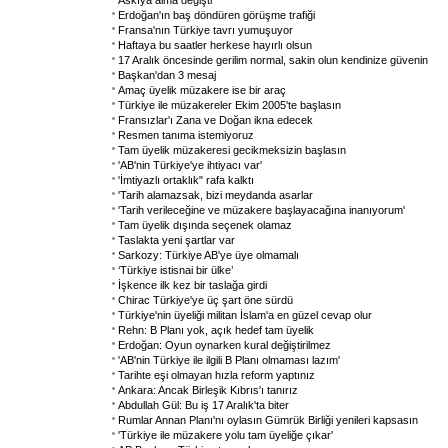
Askıya alma değişti
Erdoğan'ın baş döndüren görüşme trafiği
Fransa'nın Türkiye tavrı yumuşuyor
Haftaya bu saatler herkese hayırlı olsun
17 Aralık öncesinde gerilim normal, sakin olun kendinize güvenin
Başkan'dan 3 mesaj
Amaç üyelik müzakere ise bir araç
Türkiye ile müzakereler Ekim 2005'te başlasın
Fransızlar'ı Zana ve Doğan ikna edecek
Resmen tanıma istemiyoruz
Tam üyelik müzakeresi gecikmeksizin başlasın
'AB'nin Türkiye'ye ihtiyacı var'
'İmtiyazlı ortaklık" rafa kalktı
'Tarih alamazsak, bizi meydanda asarlar
'Tarih verileceğine ve müzakere başlayacağına inanıyorum'
Tam üyelik dışında seçenek olamaz
Taslakta yeni şartlar var
Sarkozy: Türkiye AB'ye üye olmamalı
‘Türkiye istisnai bir ülke’
İşkence ilk kez bir taslağa girdi
Chirac Türkiye'ye üç şart öne sürdü
Türkiye'nin üyeliği militan İslam'a en güzel cevap olur
Rehn: B Planı yok, açık hedef tam üyelik
Erdoğan: Oyun oynarken kural değiştirilmez
'AB'nin Türkiye ile ilgili B Planı olmaması lazım'
Tarihte eşi olmayan hızla reform yaptınız
Ankara: Ancak Birleşik Kıbrıs'ı tanırız
Abdullah Gül: Bu iş 17 Aralık'ta biter
Rumlar Annan Planı'nı oylasın Gümrük Birliği yenileri kapsasın
'Türkiye ile müzakere yolu tam üyeliğe çıkar'