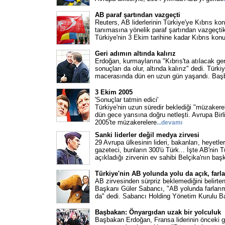
AB paraf şartından vazgeçti
Reuters, AB liderlerinin Türkiye'ye Kıbrıs 
tanımasına yönelik paraf şartından vazgeçtikle
Türkiye'nin 3 Ekim tarihine kadar Kıbrıs ko
Geri adımın altında kalırız
Erdoğan, kurmaylarına "Kıbrıs'ta atılacak ge
sonuçları da olur, altında kalırız" dedi. Türkiy
macerasında dün en uzun gün yaşandı. Baş
3 Ekim 2005
'Sonuçlar tatmin edici'
Türkiye'nin uzun süredir beklediği "müzakere
dün gece yarısına doğru netleşti. Avrupa Birl
2005'te müzakerelere
...
devamı
Sanki liderler değil medya zirvesi
29 Avrupa ülkesinin lideri, bakanları, heyetl
gazeteci, bunların 300'ü Türk... İşte AB'nin T
açıkladığı zirvenin ev sahibi Belçika'nın baş
Türkiye'nin AB yolunda yolu da açık, farla
AB zirvesinden sürpriz beklemediğini belirte
Başkanı Güler Sabancı, "AB yolunda farları
da" dedi. Sabancı Holding Yönetim Kurulu B
Başbakan: Önyargıdan uzak bir yolculuk
Başbakan Erdoğan, Fransa liderinin önceki 