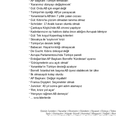
AP Başkanı Türkiye temasları
'Kararımız dünyayı değiştirecek'
Gül: Ordu AB için engel değil
Türkiye'nin üyeliği: AB'ye yarayacak
Yunanistan'a AB'den 7 yıllık yalan cezası
Gül: Kıbrıs'ta çözüm olmadan tanıma olmaz
Schröder: 17 Aralık kararı olumlu olmalı
Çankaya Köşkü'nde AB zirvesi yapılıyor
Kadınlarınızın oy hakkını daha önce aldığını Avrupalı bilmiyor
Gül: Tek koşul Kopenhag kriterleri
Slovakya ile 'soykırım' krizi
Türkiye'ye destek birliği
Babacan: Hayal kırıklığı olmayacak
De Gucht: Kıbrıs önkoşul değil
Avrupa Parlamentosu'nda Türkiye paneli
Erdoğan'dan AP Başkanı Borrell'e 'Kürdistan' uyarısı
'Görüşmelerin ucu açık olmalı'
Yunanlılar'ın Türkiye desteği azalıyor
Borrell: İstanbul tek başına AB üyesi olabilecek bir ülke
İlk olmasaydı kolay olurdu
AP Başkanı: Değişir inşallah!
Fransa Dışişleri: Seçenekler olmalı
Juncker: 40 yıl sonra geri adım atamayız
'Ret, krize yol açar'
'Herşeye rağmen AB demeyiz'
... sıra liderlerde
Günün İçinden
|
Yazarlar
|
Ekonomi
|
Gündem
|
Siyaset
|
Dünya |
Telev
Spor
|
Günaydın
|
Kapak Güzeli
|
Astroloji
|
Magazin
|
Sağlık
|
Biz