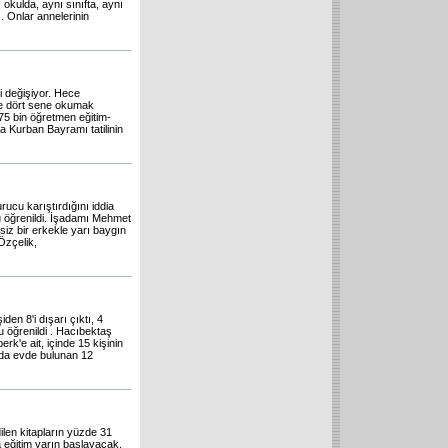
okulda, aynı sınıfta, aynı
. Onlar annelerinin
i değişiyor. Hece
ne dört sene okumak
575 bin öğretmen eğitim-
 Kurban Bayramı tatilinin
ucu karıştırdığını iddia
u öğrenildi. İşadamı Mehmet
rsiz bir erkekle yarı baygın
Özçelik,
en 8'i dışarı çıktı, 4
 öğrenildi . Hacıbektaş
rk'e ait, içinde 15 kişinin
ada evde bulunan 12
ilen kitapların yüzde 31
a eğitim yarın başlayacak.