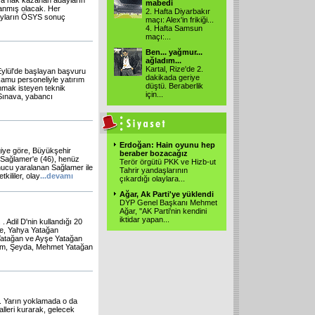
ya hak kazanan adayların
mabedi
lanmış olacak. Her
2. Hafta Diyarbakır
dayların ÖSYS sonuç
maçı: Alex'in frikiği...
4. Hafta Samsun
maçı:...
Ben... yağmur...
ağladım...
Kartal, Rize'de 2.
Eylül'de başlayan başvuru
dakikada geriye
kamu personeliyle yatırım
düştü. Beraberlik
anmak isteyen teknik
için...
 Sınava, yabancı
Erdoğan: Hain oyunu hep
lgiye göre, Büyükşehir
beraber bozacağız
 Sağlamer'e (46), henüz
Terör örgütü PKK ve Hizb-ut
onucu yaralanan Sağlamer ile
Tahrir yandaşlarının
kililer, olay
...
devamı
çıkardığı olaylara...
Ağar, Ak Parti'ye yüklendi
DYP Genel Başkanı Mehmet
Ağar, ''AK Parti'nin kendini
iktidar yapan...
. Adil D'nin kullandığı 20
nde, Yahya Yatağan
 Yatağan ve Ayşe Yatağan
nım, Şeyda, Mehmet Yatağan
. Yarın yoklamada o da
alleri kurarak, gelecek