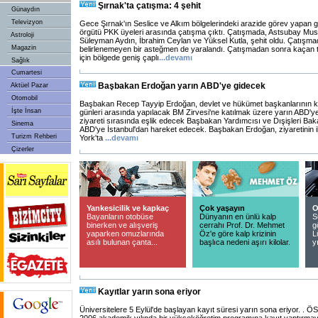
Şırnak'ta çatışma: 4 şehit
Günaydın
Televizyon
Gece Şırnak'ın Seslice ve Alkım bölgelerindeki arazide görev yapan güv
örgütü PKK üyeleri arasında çatışma çıktı. Çatışmada, Astsubay Mustaf
Astroloji
Süleyman Aydın, İbrahim Ceylan ve Yüksel Kutla, şehit oldu. Çatışma
Magazin
belirlenemeyen bir asteğmen de yaralandı. Çatışmadan sonra kaçan t
için bölgede geniş çaplı
...
devamı
Sağlık
Cumartesi
Başbakan Erdoğan yarın ABD'ye gidecek
Aktüel Pazar
Otomobil
Başbakan Recep Tayyip Erdoğan, devlet ve hükümet başkanlarının kat
İşte İnsan
günleri arasında yapılacak BM Zirvesi'ne katılmak üzere yarın ABD'ye
ziyareti sırasında eşlik edecek Başbakan Yardımcısı ve Dışişleri Ba
Sinema
ABD'ye İstanbul'dan hareket edecek. Başbakan Erdoğan, ziyaretinin 
Turizm Rehberi
York'ta
...
devamı
Çizerler
Yankesicilik ve kapkaç
Çok yaşayın
O
Bayanların otobüse
Dünyanın en ünlü kalp
S
binerken ve alışveriş
cerrahı Prof. Dr. Mehmet
g
yaparken omuzlarında
Öz'e göre kalp krizinin
L
asılı bulunan çanta...
başlıca nedeni aşırı kilolar.
y
Kayıtlar yarın sona eriyor
Üniversitelere 5 Eylül'de başlayan kayıt süresi yarın sona eriyor. . 