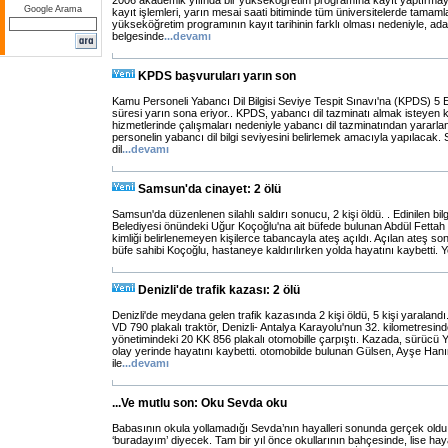
2006 akademik yılında bir yükseköğretim programına kayıt yaptırma
Google Arama
kayıt işlemleri, yarın mesai saati bitiminde tüm üniversitelerde tamam
yükseköğretim programının kayıt tarihinin farklı olması nedeniyle, a
belgesinde
...
devamı
KPDS başvuruları yarın son
Kamu Personeli Yabancı Dil Bilgisi Seviye Tespit Sınavı'na (KPDS) 5 
süresi yarın sona eriyor.. KPDS, yabancı dil tazminatı almak isteyen 
hizmetlerinde çalışmaları nedeniyle yabancı dil tazminatından yararl
personelin yabancı dil bilgi seviyesini belirlemek amacıyla yapılacak.
dil
...
devamı
Samsun'da cinayet: 2 ölü
Samsun'da düzenlenen silahlı saldırı sonucu, 2 kişi öldü. . Edinilen bi
Belediyesi önündeki Uğur Koçoğlu'na ait büfede bulunan Abdül Fettah
kimliği belirlenemeyen kişilerce tabancayla ateş açıldı. Açılan ateş s
büfe sahibi Koçoğlu, hastaneye kaldırılırken yolda hayatını kaybetti. Yet
Denizli'de trafik kazası: 2 ölü
Denizli'de meydana gelen trafik kazasında 2 kişi öldü, 5 kişi yaralandı. 
VD 790 plakalı traktör, Denizli- Antalya Karayolu'nun 32. kilometresi
yönetimindeki 20 KK 856 plakalı otomobille çarpıştı. Kazada, sürücü
olay yerinde hayatını kaybetti. otomobilde bulunan Gülsen, Ayşe Ha
ile
...
devamı
...Ve mutlu son: Oku Sevda oku
Babasının okula yollamadığı Sevda’nın hayalleri sonunda gerçek oldu
‘buradayım’ diyecek. Tam bir yıl önce okullarının bahçesinde, lise hay