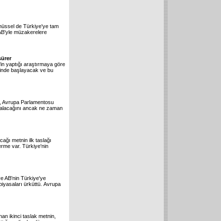
üssel de Türkiye'ye tam
n AB'yle müzakerelere
sürer
'in yaptığı araştırmaya göre
ğinde başlayacak ve bu
n, Avrupa Parlamentosu
hi alacağını ancak ne zaman
ağı metnin ilk taslağı
rme var. Türkiye'nin
e AB'nin Türkiye'ye
piyasaları ürküttü. Avrupa
an ikinci taslak metnin,