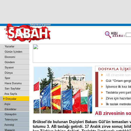
Yazarlar
Günün İçinden
Ekonomi
Gündem
Siyaset
Dünya
AB zirvesinin son
Spor
Gül: "Ortam gergi
Hava Durumu
İşkence ilk kez bir
Sarı Sayfalar
Taslakta yeni şart
Ana Sayfa
Zirve için hazırlan
»
Dosyalar
İlk taslak metinden
Arşiv
Etkinlikler
AB zirvesinin so
Günaydın
Televizyon
Brüksel'de bulunan Dışişleri Bakanı Gül'ün temasları 
Astroloji
tutumu 3. AB taslağı getirdi. 17 Aralık zirve sonuç bild
Magazin