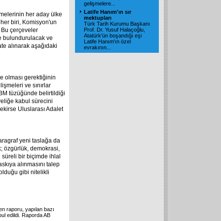
gelişmelere...
Latife Hanım'ın sır
melerinin her aday ülke
mektupları
n her biri, Komisyon'un
Türk Tarih Kurumu Başkanı
. Bu çerçeveler
Prof. Dr. Yusuf Halaçoğlu,
Atatürk'ün boşandığı eşi
de bulundurulacak ve
Latife Hanım'ın özel
ate alınarak aşağıdaki
evrakının...
de olması gerektiğinin
lişmeleri ve sınırlar
BM tüzüğünde belirtildiği
liğe kabul sürecini
kirse Uluslarası Adalet
ragraf yeni taslağa da
k; özgürlük, demokrasi,
süreli bir biçimde ihlal
skıya alınmasını talep
lduğu gibi nitelikli
en raporu, yapılan bazı
ul edildi. Raporda AB