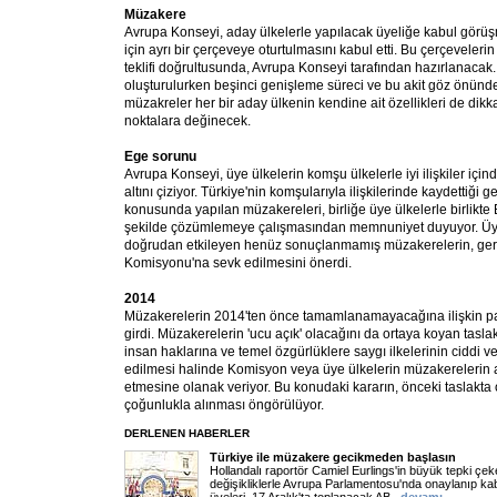
Müzakere
Avrupa Konseyi, aday ülkelerle yapılacak üyeliğe kabul görüş
için ayrı bir çerçeveye oturtulmasını kabul etti. Bu çerçeveleri
teklifi doğrultusunda, Avrupa Konseyi tarafından hazırlanacak
oluşturulurken beşinci genişleme süreci ve bu akit göz önün
müzakreler her bir aday ülkenin kendine ait özellikleri de dikk
noktalara değinecek.
Ege sorunu
Avrupa Konseyi, üye ülkelerin komşu ülkelerle iyi ilişkiler için
altını çiziyor. Türkiye'nin komşularıyla ilişkilerinde kaydettiği ge
konusunda yapılan müzakereleri, birliğe üye ülkelerle birlikte 
şekilde çözümlemeye çalışmasından memnuniyet duyuyor. Üye
doğrudan etkileyen henüz sonuçlanmamış müzakerelerin, gere
Komisyonu'na sevk edilmesini önerdi.
2014
Müzakerelerin 2014'ten önce tamamlanamayacağına ilişkin pa
girdi. Müzakerelerin 'ucu açık' olacağını da ortaya koyan tasla
insan haklarına ve temel özgürlüklere saygı ilkelerinin ciddi ve 
edilmesi halinde Komisyon veya üye ülkelerin müzakerelerin a
etmesine olanak veriyor. Bu konudaki kararın, önceki taslakta o
çoğunlukla alınması öngörülüyor.
DERLENEN HABERLER
Türkiye ile müzakere gecikmeden başlasın
Hollandalı raportör Camiel Eurlings'in büyük tepki çek
değişikliklerle Avrupa Parlamentosu'nda onaylanıp kab