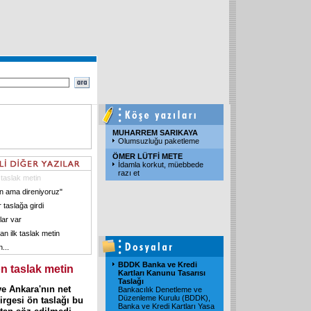
MUHARREM SARIKAYA
Olumsuzluğu paketleme
ÖMER LÜTFİ METE
İdamla korkut, müebbede
razı et
 taslak metin
n ama direniyoruz"
 taslağa girdi
lar var
an ilk taslak metin
...
BDDK Banka ve Kredi
n taslak metin
Kartları Kanunu Tasarısı
Taslağı
ve Ankara'nın net
Bankacılık Denetleme ve
Düzenleme Kurulu (BDDK),
irgesi ön taslağı bu
Banka ve Kredi Kartları Yasa