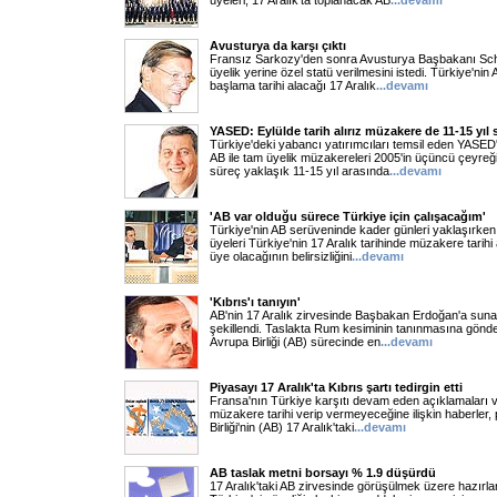
üyeleri, 17 Aralık'ta toplanacak AB
...
devamı
Avusturya da karşı çıktı
Fransız Sarkozy'den sonra Avusturya Başbakanı Sch
üyelik yerine özel statü verilmesini istedi. Türkiye'ni
başlama tarihi alacağı 17 Aralık
...
devamı
YASED: Eylülde tarih alırız müzakere de 11-15 yıl 
Türkiye'deki yabancı yatırımcıları temsil eden YASED
AB ile tam üyelik müzakereleri 2005'in üçüncü çeyre
süreç yaklaşık 11-15 yıl arasında
...
devamı
'AB var olduğu sürece Türkiye için çalışacağım'
Türkiye'nin AB serüveninde kader günleri yaklaşırke
üyeleri Türkiye'nin 17 Aralık tarihinde müzakere tari
üye olacağının belirsizliğini
...
devamı
'Kıbrıs'ı tanıyın'
AB'nin 17 Aralık zirvesinde Başbakan Erdoğan'a sunac
şekillendi. Taslakta Rum kesiminin tanınmasına gönde
Avrupa Birliği (AB) sürecinde en
...
devamı
Piyasayı 17 Aralık'ta Kıbrıs şartı tedirgin etti
Fransa'nın Türkiye karşıtı devam eden açıklamaları v
müzakere tarihi verip vermeyeceğine ilişkin haberler, 
Birliği'nin (AB) 17 Aralık'taki
...
devamı
AB taslak metni borsayı % 1.9 düşürdü
17 Aralık'taki AB zirvesinde görüşülmek üzere hazırlan