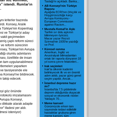
"tan söz edilmedi,
Taslağı'nı açıkladı. Banka...
" istendi. Rumlar'ın
AB Konseyi'nin Türkiye
.
Raporu
Aşağıda ECRI'nın (Irkçılık ve
Hoşgörüsüzlüğe karşı
Avrupa Komisyonu -
nı kriterler bazında
European Commission
rdi. Konsey, Aralık
against Racism...
da Türkiye'nin Kopenhag
Mustafa Kemal'in Aşkı
Tarihin sır dolu aşkının
esi ve Türkiye'yi aday
bilinmeyen öyküsü.
 vakit geçirmeden
Macar yazar Rezsö
eniş çaplı reform süreci
Szirmai'nin 1935'te yazdığı
ve Prof.
 ve reform sürecinin
onsey, Türkiye'nin Avrupa
Küresel ısınma
Amerikan, İngiliz ve
tığı olumlu adımlarını
Avustralyalı bilimadamları
ası, özellikle de insan
ortak bir raporla dünyanın 10
rın tam uygulanabilmesi
yıl sonra çevre felaketleri...
tlemeleri yaparken
Irak seçimleri
Irak'ta ülkenin kaderini
 ve tavsiyesinde ele
belirleyecek ilk ve en önemli
a Konseyi'ne bildirecek.
adım atıldı, pazar günü genel
n takip edecek.
seçim yapıldı. Ancak...
İstanbul depreme hazır
mı?
İstanbul'da 7.5 şiddetinde
keyi göz önünde
deprem olduğunda oluşacak
rotokolü imzalamasını
sosyal ve ekonomik riskler:
Yaklaşık 70...
"Avrupa Konseyi,
Meme kanseri
nı dikkate alarak adapte
Günümüzde erken tanı
r" ifadesi yer aldı.
sayesinde tedavi edilebilir
mesi isteniyor)
hastalıklar grubuna giren
meme kanseri, tüm