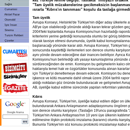
kez Türkiye lehine değişti. Taslakta "imtiyazlı ortaklık
"Tam üyelik müzakerelerine gecikmeksizin başlanması
Sağlık
ısrarla "Kıbrıs'ın tanınması" koşulu da taslağa girmedi
Cumartesi
Aktüel Pazar
Tam üyelik
Otomobil
Avrupa Konseyi, Helsinki'de Türkiye'nin diğer aday ülkelerle ay
İşte İnsan
AB'ye üye olabileceği yönünde aldığı kararı tekrar gözden geçi
Sinema
2004'teki toplantıda Avrupa Komisyonu'nun hazırladığı rapor
Turizm Rehberi
kriterlerini yerine getirdiği konusunda olumlu bir görüş bildirm
olarak tavsiye etmesi durumunda, üyelik kabul konuşmalarına
Çizerler
başlanacağı yönünde karar aldı. Avrupa Konseyi, Türkiye'nin g
sonucunda kaydettiği ilerlemeleri son derece olumlu karşılıyor
aynı yönde devam edeceğine dair inancını belirtiyor. Ayrıca K
Komisyonu'nun belirlediği altı yasayı kanunlaştırma yönünde at
sürdüreceğinden de emin. Komisyon bu gelişmelerin kalıcı olm
haklarıyla temel hak ve özgürlükler konusunda alınan kararla
için Türkiye'yi denetlemeye devam edecek. Komisyon bu dene
işkence ve kötü muamele dahil olmak üzere 2004 tarihli rapor
aldığı noktaları göz önünde bulunduracak ve gelişmeleri Avrup
AB, üyeliğe kabul edilme sürecinde yapılan reformları yakında
Kıbrıs
Avrupa Konseyi, Türkiye'nin, üyeliğe kabul edilen diğer on ül
bulundurarak Ankara Anlaşmasının adaptasyonunu öngören p
son derece olumlu karşılıyor. (Taslağın 19'uncu paragrafında 
Google Arama
Türkiye'nin Ankara Antlaşması'nın 10 yeni üye ülkenin katılımı
edilmesine ilişkin protokolü imzalama (kararını) olumlu karşılıyo
Bununla Türkiye'nin söz konusu protokolü imzalamayı kabul et