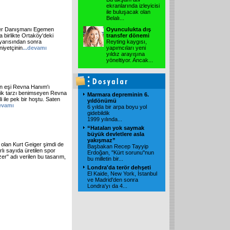
ekranlarında izleyicisi
ile buluşacak olan
Belalı
...
iler Danışmanı Egemen
Oyunculukta dış
 birlikte Ortaköy'deki
transfer dönemi
 yarısından sonra
Reyting kaygısı,
niyetçinin
...devamı
yapımcıları yeni
yıldız arayışına
yöneltiyor. Ancak
...
in eşi Revna Hanım'ı
ik tarzı benimseyen Revna
Marmara depreminin 6.
i ile pek bir hoştu. Saten
yıldönümü
devamı
6 yılda bir arpa boyu yol
gidebildik
1999 yılında
...
“Hataları yok saymak
büyük devletlere asla
yakışmaz”
olan Kurt Geiger şimdi de
Başbakan Recep Tayyip
ırlı sayıda üretilen spor
Erdoğan, ''Kürt sorunu''nun
er" adı verilen bu tasarım,
bu milletin bir
...
Londra'da terör dehşeti
El Kaide, New York, İstanbul
ve Madrid'den sonra
Londra'yı da 4
...