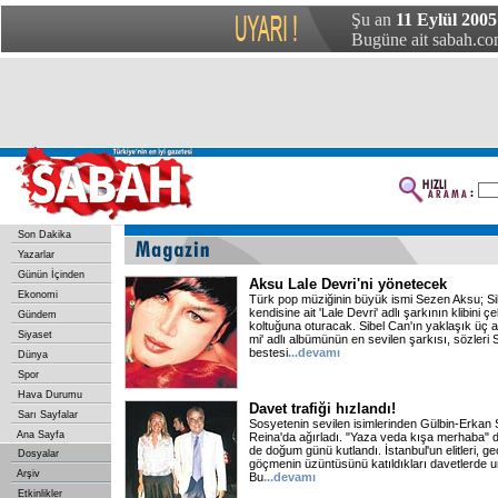
Şu an
11 Eylül 2005
Bugüne ait sabah.com
Son Dakika
Yazarlar
Günün İçinden
Aksu Lale Devri'ni yönetecek
Ekonomi
Türk pop müziğinin büyük ismi Sezen Aksu; Sib
kendisine ait 'Lale Devri' adlı şarkının klibini 
Gündem
koltuğuna oturacak. Sibel Can'ın yaklaşık üç a
Siyaset
mi' adlı albümünün en sevilen şarkısı, sözleri
bestesi
...devamı
Dünya
Spor
Hava Durumu
Davet trafiği hızlandı!
Sarı Sayfalar
Sosyetenin sevilen isimlerinden Gülbin-Erkan Sim
Ana Sayfa
Reina'da ağırladı. "Yaza veda kışa merhaba" 
de doğum günü kutlandı. İstanbul'un elitleri, 
Dosyalar
göçmenin üzüntüsünü katıldıkları davetlerde u
Arşiv
Bu
...devamı
Etkinlikler