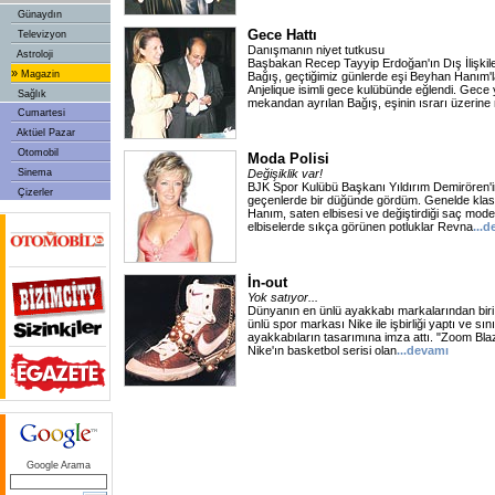
Günaydın
Gece Hattı
Televizyon
Danışmanın niyet tutkusu
Astroloji
Başbakan Recep Tayyip Erdoğan'ın Dış İlişk
»
Magazin
Bağış, geçtiğimiz günlerde eşi Beyhan Hanım'la
Anjelique isimli gece kulübünde eğlendi. Gece
Sağlık
mekandan ayrılan Bağış, eşinin ısrarı üzerine 
Cumartesi
Aktüel Pazar
Otomobil
Moda Polisi
Sinema
Değişiklik var!
BJK Spor Kulübü Başkanı Yıldırım Demirören'
Çizerler
geçenlerde bir düğünde gördüm. Genelde klas
Hanım, saten elbisesi ve değiştirdiği saç model
elbiselerde sıkça görünen potluklar Revna
...
İn-out
Yok satıyor...
Dünyanın en ünlü ayakkabı markalarından biri 
ünlü spor markası Nike ile işbirliği yaptı ve sın
ayakkabıların tasarımına imza attı. "Zoom Blaz
Nike'ın basketbol serisi olan
...devamı
Google Arama