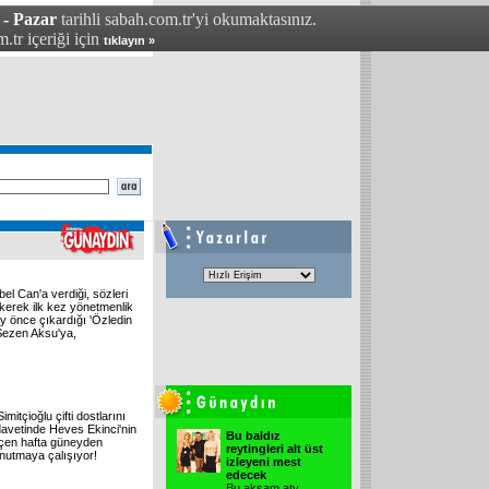
 - Pazar
tarihli sabah.com.tr'yi okumaktasınız.
.tr içeriği için
tıklayın »
el Can'a verdiği, sözleri
çekerek ilk kez yönetmenlik
y önce çıkardığı 'Özledin
 Sezen Aksu'ya,
itçioğlu çifti dostlarını
davetinde Heves Ekinci'nin
Bu baldız
geçen hafta güneyden
reytingleri alt üst
nutmaya çalışıyor!
izleyeni mest
edecek
Bu akşam atv