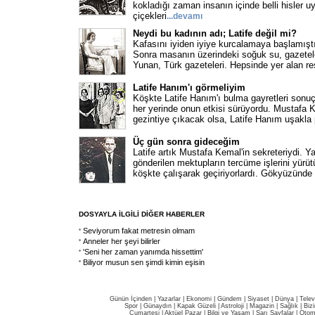
kokladığı zaman insanın içinde belli hisler u
çiçekleri
...
devamı
Neydi bu kadının adı; Latife değil mi?
Kafasını iyiden iyiye kurcalamaya başlamıştı 
Sonra masanın üzerindeki soğuk su, gazeteler.
Yunan, Türk gazeteleri. Hepsinde yer alan re
Latife Hanım'ı görmeliyim
Köşkte Latife Hanım'ı bulma gayretleri sonu
her yerinde onun etkisi sürüyordu. Mustafa
gezintiye çıkacak olsa, Latife Hanım uşakla
Üç gün sonra gideceğim
Latife artık Mustafa Kemal'in sekreteriydi. Y
gönderilen mektupların tercüme işlerini yürüt
köşkte çalışarak geçiriyorlardı. Gökyüzünde 
DOSYAYLA İLGİLİ DİĞER HABERLER
Seviyorum fakat metresin olmam
Anneler her şeyi bilirler
'Seni her zaman yanımda hissettim'
Biliyor musun sen şimdi kimin eşisin
Günün İçinden
|
Yazarlar
|
Ekonomi
|
Gündem
|
Siyaset
|
Dünya |
Telev
Spor
|
Günaydın
|
Kapak Güzeli
|
Astroloji
|
Magazin
|
Sağlık
|
Biz
Cumartesi
|
Aktüel Pazar
|
Bilgi ve Yaşam
|
Sarı Sayfalar
|
Otom