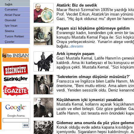
Sağlık
Atatürk: Biz de sevdik
Macar Rezsö Szirmai'nin 1935'te yazdığı kit
Cumartesi
Prof. Vecdet Erkun, Atatürk'ün insan yönünü 
Aktüel Pazar
Gazi, "Hiç âşık oldunuz mu" diyen bir hanıma
Otomobil
İşte İnsan
Paşam sizi köşküme götürmeye geldim
Sinema
Esrarengiz kadın, kendinden çok emin bir tav
Turizm Rehberi
konuştu Mustafa Kemal Paşa ile: Sizi köşk
Oraya yerleşeceksiniz. Yunan'ın ateşe verdiği
Çizerler
buğulu
...
devamı
Artık içmeyin paşam
Gazi Mustafa Kemal, Latife Hanım'ın çenesi
kaldırdı. Ama iki karbeyazı el bu koruyucu erk
aşağıya çekti. Mustafa Kemal, "Sizi köşkü
'Sekreterim olmayı düşünür müsünüz?'
Fransızca ve İngilizce bilen Latife Hanım, M
önerisine, "Beni mutlu ettiniz. Ama ailem iz
verdi. Yeniden sessizlik oldu. Deniz kenarın
Küçükhanım içki içmenizi yasakladı
Mustafa Kemal, kollarını açarak 'küçükhanım'
uzattı ve elleri birleşti. Göz göze geldiler. 
Latife Hanım, üst terasta evin önündeki kapı
Google Arama
Gidemez ama onunla da yüz yüze geleme
Konuk olduğu evde adeta kapana kısıldığını 
içemiyordu. Sigaraların hepsi kaldırılmıştı.