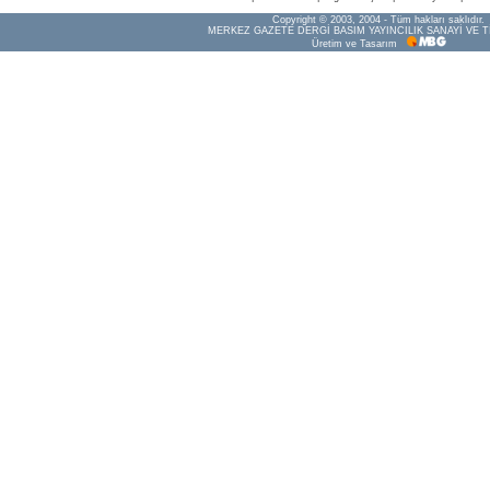
Copyright © 2003, 2004 - Tüm hakları saklıdır.
MERKEZ GAZETE DERGİ BASIM YAYINCILIK SANAYİ VE T
Üretim ve Tasarım