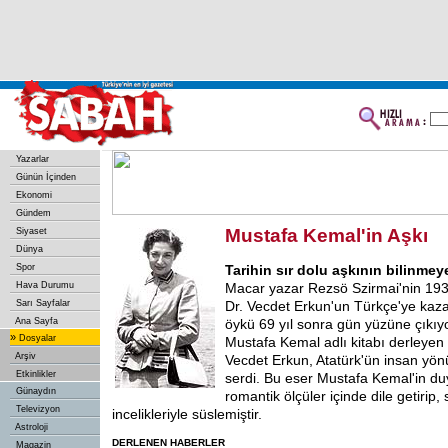
Yazarlar
Günün İçinden
Ekonomi
Gündem
Mustafa Kemal'in Aşkı
Siyaset
Dünya
Spor
Tarihin sır dolu aşkının bilinme
Hava Durumu
Macar yazar Rezsö Szirmai'nin 1935
Sarı Sayfalar
Dr. Vecdet Erkun'un Türkçe'ye kaza
Ana Sayfa
öykü 69 yıl sonra gün yüzüne çıkıy
»
Dosyalar
Mustafa Kemal adlı kitabı derleyen 
Arşiv
Vecdet Erkun, Atatürk'ün insan yö
Etkinlikler
serdi. Bu eser Mustafa Kemal'in d
Günaydın
romantik ölçüler içinde dile getirip,
Televizyon
incelikleriyle süslemiştir.
Astroloji
DERLENEN HABERLER
Magazin