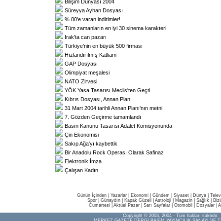
Bilişim Dünyası 2004
Süreyya Ayhan Dosyası
% 80'e varan indirimler!
Tüm zamanların en iyi 30 sinema karakteri
Irak'ta can pazarı
Türkiye'nin en büyük 500 firması
Hızlandırılmış Katliam
GAP Dosyası
Olimpiyat meşalesi
NATO Zirvesi
YÖK Yasa Tasarısı Meclis'ten Geçti
Kıbrıs Dosyası, Annan Planı
31 Mart 2004 tarihli Annan Planı'nın metni
7. Gözden Geçirme tamamlandı
Basın Kanunu Tasarısı Adalet Komisyonunda
Çin Ekonomisi
Sakıp Ağa'yı kaybettik
Bir Anadolu Rock Operası Olarak Safinaz
Elektronik İmza
Çalışan Kadın
Günün İçinden
|
Yazarlar
|
Ekonomi
|
Gündem
|
Siyaset
|
Dünya |
Telev
Spor
|
Günaydın
|
Kapak Güzeli
|
Astroloji
|
Magazin
|
Sağlık
|
Biz
Cumartesi
|
Aktüel Pazar
|
Sarı Sayfalar
|
Otomobil
|
Dosyalar
|
A
Copyright © 2003, 2004 - Tüm hakları saklıdır.
MERKEZ GAZETE DERGİ BASIM YAYINCILIK SANAYİ VE T