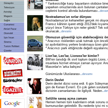
* Yankesiciliğe karşı bayanların otobüse bine
Günaydın
yaparken omuzlarında asılı bulunan çantaların
Televizyon
ceplerini kontrol altında bulundurması
...
deva
Astroloji
Magazin
Nostradamus'un sırlar dünyası
Nostradamus'un kehanetleri gerçek mi oluyo
Sağlık
Fransız kâhinin işaret ettiği 2012'deki kıyam
Cumartesi
yüzyıl önce Türkiye için neler gördü? Tek so
Aktüel Pazar
okunacak
...
devamı
Otomobil
Otonuzun güvenliği için alabileceğiniz ö
İşte İnsan
* Aracınızı risklerden uzak tutmak için öncel
Sinema
iyi aydınlatılmış yerlere bırakmaya özen göst
Turizm Rehberi
* Aracınızı park ettiğinizde değerli eşyalarını
Çizerler
Lion'lar, Leo'lar, Lioness'ler kimler?
BM'nin tanıdığı ilk sivil toplum örgütü Lions,
insanlara hizmet etmeye zaman ayırıyor. An
Masonlar'ın 'arka bahçesi'
Günümüzde Uluslararası
...
devamı
Derin Devlet
Derin devlet dizisi sona erdi. 6 gün Süleyman
gün de Kenan Evren'i. En çok gelen sorularda
dizisinin zamanlaması ile ilgiliydi. Neden
...
de
Selülite savaş açma zamanı
Hemen hemen tüm kadınların ortak sorunu ola
burnunuzdan getirebilir. Bu nedenle iyisi mi s