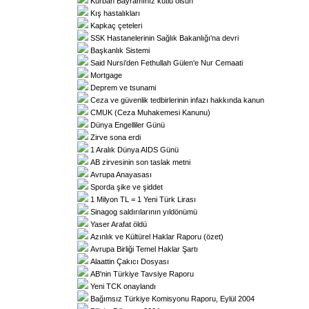
Kurban Bayramınız kutlu olsun
Kış hastalıkları
Kapkaç çeteleri
SSK Hastanelerinin Sağlık Bakanlığı'na devri
Başkanlık Sistemi
Said Nursi'den Fethullah Gülen'e Nur Cemaati
Mortgage
Deprem ve tsunami
Ceza ve güvenlik tedbirlerinin infazı hakkında kanun
CMUK (Ceza Muhakemesi Kanunu)
Dünya Engelliler Günü
Zirve sona erdi
1 Aralık Dünya AIDS Günü
AB zirvesinin son taslak metni
Avrupa Anayasası
Sporda şike ve şiddet
1 Milyon TL = 1 Yeni Türk Lirası
Sinagog saldırılarının yıldönümü
Yaser Arafat öldü
Azınlık ve Kültürel Haklar Raporu (özet)
Avrupa Birliği Temel Haklar Şartı
Alaattin Çakıcı Dosyası
AB'nin Türkiye Tavsiye Raporu
Yeni TCK onaylandı
Bağımsız Türkiye Komisyonu Raporu, Eylül 2004