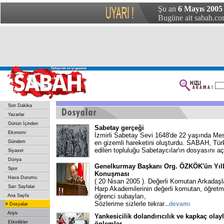
Şu an
6 Mayıs 2005
Bugüne ait sabah.com
Son Dakika
Yazarlar
Günün İçinden
Sabetay gerçeği
Ekonomi
İzmirli Sabetay Sevi 1648'de 22 yaşında Mesih
Gündem
en gizemli hareketini oluşturdu. SABAH, Tür
edilen topluluğu Sabetaycılar'ın dosyasını aç
Siyaset
Dünya
Genelkurmay Başkanı Org. ÖZKÖK'ün Yıll
Spor
Konuşması
Hava Durumu
( 20 Nisan 2005 ). Değerli Komutan Arkadaşl
Sarı Sayfalar
Harp Akademilerinin değerli komutan, öğre
öğrenci subayları,
Ana Sayfa
Sözlerime sizlerle tekrar
»
...
devamı
Dosyalar
Arşiv
Yankesicilik dolandırıcılık ve kapkaç olayl
Etkinlikler
önlemler