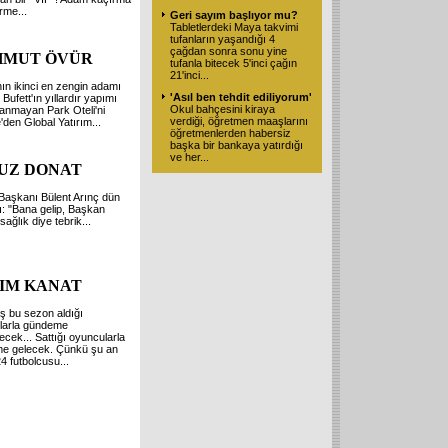
rme...
Geri sayım başlıyor mu?
Tabletlerdeki Maya takvimi
tufanların yaşandığı 4
çağdan sonra sonu yine
MUT ÖVÜR
tufanla bitecek 5'inci çağın
21'inci...
n ikinci en zengin adamı
'Asıl ben tehdit ediliyorum'
Bufett'ın yıllardır yapımı
Okul bahçesini kiraya
anmayan Park Oteli'ni
verdiği, öğretmen maaşlarını
'den Global Yatırım...
öğretmenlerden habersiz
başka bir bankaya yatırdığı
ve her...
UZ DONAT
Başkanı Bülent Arınç dün
ı: "Bana gelip, Başkan
sağlık diye tebrik...
IM KANAT
ş bu sezon aldığı
larla gündeme
cek... Sattığı oyuncularla
e gelecek. Çünkü şu an
24 futbolcusu...