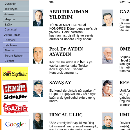
en...
yayın...
Günaydın
Televizyon
ABDURRAHMAN
GAZ
Astroloji
YILDIRIM
Magazin
Forum İ
ülkemi
Sağlık
TÜRK-ALMAN EKONOMİ
Cumhur
KONGRESİ Döner bence nefis bir
Cumartesi
Vaclav 
yiyecek. Hakkı verilerek
Aktüel Pazar
hazırlanmış, pişirilmiş ve servis
edilmiş bir dönere karşı ancak...
Otomobil
İşte İnsan
Prof. Dr. AYDIN
ÖME
Sinema
AYAYDIN
Turizm Rehberi
Başbak
Hedef 2
Çizerler
Koç Grubu' ndan dün İMKB' ye
konuşm
yapılan açıklamada, Telekom
hizmetl
ihalesi için Koç - Sabancı
tuhaf ve
Konsorsiyumu'nun...
SAVAŞ AY
REF
Biz kendi derdimizle uğraşırken "
Ünlü Al
Düştü.. Düşüp kolunu kırdı " diye
ki, "E
bağırarak içeri duhul oldu o genç
çağdaş
kadro.
üzgünüm
aramızd
HINCAL ULUÇ
UMU
"Söz vermiştim" başlıklı ve Dinç
Devleti
Bilgin imzalı yazıyı nasıl karmaşık,
var(dı)
nasıl çapraşık duygular, nasıl
açısınd