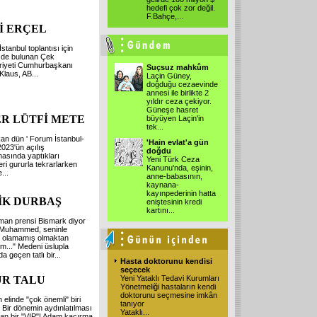
hedefi çok zor değil.
F.Bahçe,...
İ ERÇEL
stanbul toplantısı için
zde bulunan Çek
iyeti Cumhurbaşkanı
Suçsuz mahkûm
Klaus, AB...
Laçin Güney,
doğduğu cezaevinde
annesi ile birlikte 2
yıldır ceza çekiyor.
Güneşe hasret
R LÜTFİ METE
büyüyen Laçin'in
tek...
an dün ' Forum İstanbul-
'Hain evlat'a gün
023'ün açılış
doğdu
asında yaptıkları
Yeni Türk Ceza
eri gururla tekrarlarken
Kanunu'nda, eşinin,
...
anne-babasının,
kaynana-
kayınpederinin hatta
İK DURBAŞ
eniştesinin kredi
kartını...
man prensi Bismark diyor
y Muhammed, seninle
 olamamış olmaktan
..." Medeni üslupla
a geçen tatlı bir...
Hasta doktorunu kendisi
seçecek
R TALU
Yeni Yataklı Tedavi Kurumları
Yönetmeliği hastaların kendi
doktorunu seçmesine imkân
n elinde "çok önemli" biri
tanıyor
. Bir dönemin aydınlatılması
Yataklı...
an bir "VIP"! Adam kaçırma