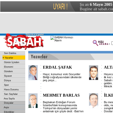
Şu an
6 Mayıs 2005
Bugüne ait sabah.com
Son Dakika
»
Yazarlar
Günün İçinden
ERDAL ŞAFAK
ALT
Ekonomi
Gündem
Hayır, konumuz eski Sovyetler
Heyeca
Siyaset
Birliği coğrafyasındaki ülkelerde
ilk kez
peş peşe...
Sabah s
Dünya
geldim.
Spor
Minicik b
Hava Durumu
Sarı Sayfalar
MEHMET BARLAS
İLK
Ana Sayfa
Başbakan Erdoğan Forum
Bu mesl
Dosyalar
İstanbul'daki konuşmasında
oldu, n
Arşiv
Türkiye'nin dünyadaki yerini
zenginl
anlatmak için şöyle dedi: -Batı'nın
Dostlar
Etkinlikler