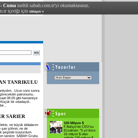
 - Cuma
tarihli sabah.com.tr'yi okumaktasınız.
.tr içeriği için
tıklayın »
AN TANRIKULU
nlıydım.. Uzun süre sonra
 görecektim patronumu..
aat 08.00 gibi hastaneye
 Küçük bir odadaydı..
ir...
ER SARIER
100 Milyon $
ekte, ne büyük iddialarım
F.Bahçe'nin CEO'su
e şan şöhret, ne de
Ersalman: "5 yıl önce
ik peşinde koşturdum.
16 milyon $ olan
ım tanıktır. SABAH Grubu
gelirde 100 milyon $