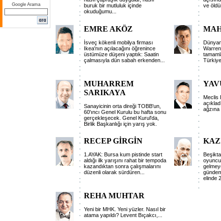
Google Arama
buruk bir mutluluk içinde
ve öldü
okuduğumu...
EMRE AKÖZ
MAH
İsveç kökenli mobilya firması
Dünyanı
Ikea'nın açılacağını öğrenince
Warren 
üstümüze düşeni yaptık: Saatin
tamaml
çalmasıyla dün sabah erkenden...
Türkiye
MUHARREM
YAV
SARIKAYA
Meclis 
açıklad
Sanayicinin orta direği TOBB'un,
ağzına 
60'ıncı Genel Kurulu bu hafta sonu
gerçekleşecek. Genel Kurul'da,
Birlik Başkanlığı için yarış yok.
RECEP GİRGİN
KAZ
1.AYAK: Bursa kum pistinde start
Beşikta
aldığı ilk yarışını rahat bir tempoda
oyuncu
kazandıktan sonra çalışmalarını
gelmeye
düzenli olarak sürdüren...
gündem
elinde 
REHA MUHTAR
Yeni bir MHK. Yeni yüzler. Nasıl bir
atama yapıldı? Levent Bıçakcı,...