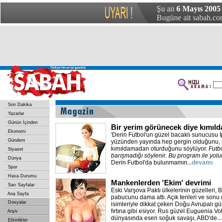
Şu an
6 Mayıs 2005
Bugüne ait sabah.com
Son Dakika
Yazarlar
Günün İçinden
Bir yerim görünecek diye kımı
Ekonomi
'Derin Futbol'un güzel bacaklı sunucusu İ
Gündem
yüzünden yayında hep gergin olduğunu, 
kımıldamadan oturduğunu söylüyor.
Futbo
Siyaset
barışmadığı söylenir. Bu program ile yolu
Dünya
Derin Futbol'da bulunmamın
...devamı
Spor
Hava Durumu
Mankenlerden 'Ekim' devrimi
Sarı Sayfalar
Eski Varşova Paktı ülkelerinin güzelleri, 
Ana Sayfa
pabucunu dama attı. Açık tenleri ve sonu ge
Dosyalar
isimleriyle dikkat çeken Doğu Avrupalı g
fırtına gibi esiyor. Rus güzel Euguenia V
Arşiv
dünyasında esen soğuk savaşı, ABD'de
.
Etkinlikler