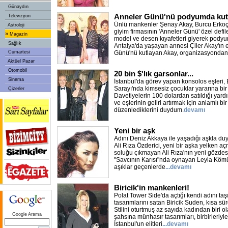
Günaydın
Anneler Günü'nü podyumda kut
Televizyon
Ünlü mankenler Şenay Akay, Burcu Erkoç 
Astroloji
giyim firmasının 'Anneler Günü' özel defil
»
Magazin
model ve desen kıyafetleri giyerek podyum
Sağlık
Antalya'da yaşayan annesi Çiler Akay'ın 
Cumartesi
Günü'nü kutlayan Akay, organizasyondan
Aktüel Pazar
Otomobil
20 bin $'lık garsonlar...
Sinema
İstanbul'da görev yapan konsolos eşleri,
Sarayı'nda kimsesiz çocuklar yararına bir
Çizerler
Davetiyelerin 100 dolardan satıldığı yar
ve eşlerinin geliri artırmak için anlamlı bir
düzenlediklerini duydum.
devamı
Yeni bir aşk
Adını Deniz Akkaya ile yaşadığı aşkla du
Ali Rıza Özderici, yeni bir aşka yelken aç
soluğu çıkmayan Ali Rıza'nın yeni gözdesi,
"Savcının Karısı"nda oynayan Leyla Köm
aşıklar geçenlerde
...devamı
Biricik'in mankenleri!
Polat Tower Side'da açtığı kendi adını t
tasarımlarını satan Biricik Suden, kısa sü
Stilini oturtmuş az sayıda kadından biri o
Google Arama
şahsına münhasır tasarımları, birbirleriyl
İstanbul'un elitleri
...devamı