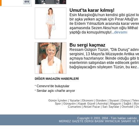
Umut'ta karar kılmış!
Esin Maraşlıoğlu'nun kendisi gibi güzel kı
bir aşka yelken açmak için Pınar Altuğ'un
ile Erdem Yılmaztürk arasında karar vere
aşamasında Sezen Aksu'nun oğlu Mithat
yaptığı da konuşulmuştu!
...devamı
Bu sergi kaçmaz
Ressam Gülgün Tüzün, "Dik Duruş" adını ve
sergisini, 13 Mayıs'ta Müzayede Antika v
açmaya hazırlanıyor. İlkinde olduğu gibi 
eserlerinin satışından elde edilecek geli
bağışlayacağını söyleyen Tüzün, bu kez
.
DİĞER MAGAZİN HABERLERİ
Cenevre'de buluştular
Serdar aşkı chat'te arıyor
Günün İçinden
|
Yazarlar
|
Ekonomi
|
Gündem
|
Siyaset
|
Dünya |
Telev
Spor
|
Günaydın
|
Kapak Güzeli
|
Astroloji
|
Magazin
|
Sağlık
|
Biz
Cumartesi
|
Aktüel Pazar
|
Sarı Sayfalar
|
Otomobil
|
Do
Copyright © 2003, 2004 - Tüm hakları saklıdır.
MERKEZ GAZETE DERGİ BASIM YAYINCILIK SANAYİ VE T