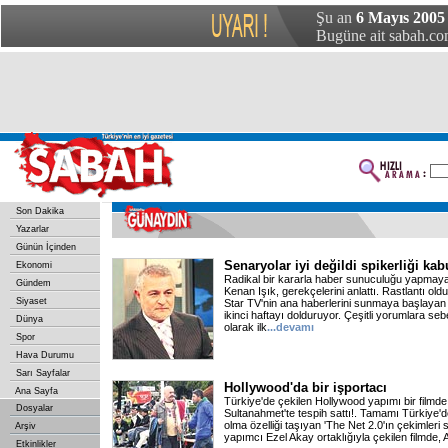
Şu an
6 Mayıs 2005
Bugüne ait sabah.com
Son Dakika
Yazarlar
Günün İçinden
Senaryolar iyi değildi spikerliği kab
Ekonomi
Radikal bir kararla haber sunuculuğu yapmaya
Gündem
Kenan Işık, gerekçelerini anlattı. Rastlantı oldu
Siyaset
Star TV'nin ana haberlerini sunmaya başlayan
ikinci haftayı dolduruyor. Çeşitli yorumlara sebe
Dünya
olarak ilk
...devamı
Spor
Hava Durumu
Sarı Sayfalar
Hollywood'da bir işportacı
Ana Sayfa
Türkiye'de çekilen Hollywood yapımı bir filmde 
Dosyalar
Sultanahmet'te tespih sattı!. Tamamı Türkiye'de
olma özelliği taşıyan 'The Net 2.0'ın çekimleri s
Arşiv
yapımcı Ezel Akay ortaklığıyla çekilen filmde, A
Etkinlikler