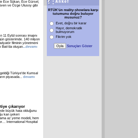
filede Ece Sükan, Ece Gürsel,
üven ve Özge Ulusoy gibi
RTÜK'ün reality-showlara karşı
tutumunu doğru buluyor
musunuz?
Evet, doğru bir karar
Hayır, demokratik
bulmuyorum
 11 Eylül sonrası imajını
Fikrim yok
bugün gösterimde. 140 milyon
adyatör filminin yönetmeni
Sonuçları Göster
ı Batı'da oluşan
...devamı
geldiği Türkiye'de Kumsal
arın piyasada...
devamı
tiye çıkarıyor
ede büyük hata olduğunu
ğu kan şekeri
ık ama az yeme modeli, hem
... International Hospital