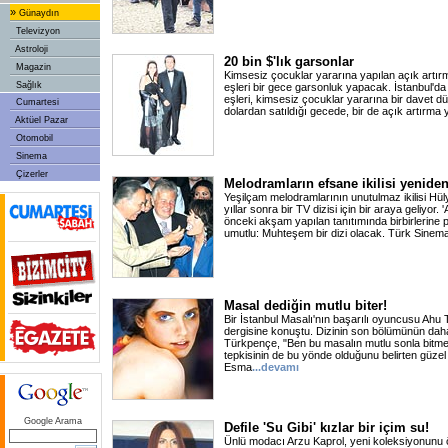
»
Günaydın
Televizyon
Astroloji
20 bin $'lık garsonlar
Magazin
Kimsesiz çocuklar yararına yapılan açık artı
Sağlık
eşleri bir gece garsonluk yapacak. İstanbul'd
eşleri, kimsesiz çocuklar yararına bir davet d
Cumartesi
dolardan satıldığı gecede, bir de açık artırma 
Aktüel Pazar
Otomobil
Sinema
Çizerler
Melodramların efsane ikilisi yeniden
Yeşilçam melodramlarının unutulmaz ikilisi Hül
yıllar sonra bir TV dizisi için bir araya geliyor. 
önceki akşam yapılan tanıtımında birbirlerine pa
umutlu: Muhteşem bir dizi olacak. Türk Sinemas
Masal dediğin mutlu biter!
Bir İstanbul Masalı'nın başarılı oyuncusu Ahu 
dergisine konuştu. Dizinin son bölümünün dah
Türkpençe, "Ben bu masalın mutlu sonla bitmes
tepkisinin de bu yönde olduğunu belirten güzel
Esma
...devamı
Google Arama
Defile 'Su Gibi' kızlar bir içim su!
Ünlü modacı Arzu Kaprol, yeni koleksiyonun