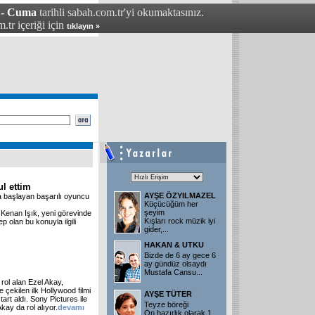
 - Cuma
tarihli sabah.com.tr'yi okumaktasınız.
.tr içeriği için
tıklayın »
ul ettim
AYŞE ÖZYILMAZEL
 başlayan başarılı oyuncu
Küçücüğüm her
şeyim
 Kenan Işık, yeni görevinde
Kışları rock müzik iyi
p olan bu konuyla ilgili
gider,
...
HAKAN & UTKU
Bizde de 6 ay gece 6
ay gündüz olsaydı
Mustafa Cansu
...
rol alan Ezel Akay,
 çekilen ilk Hollywood filmi
AYŞE TÜTER
tart aldı. Sony Pictures ile
Teyze böreği
kay da rol alıyor.
devamı
Ön hazırlık olarak 1