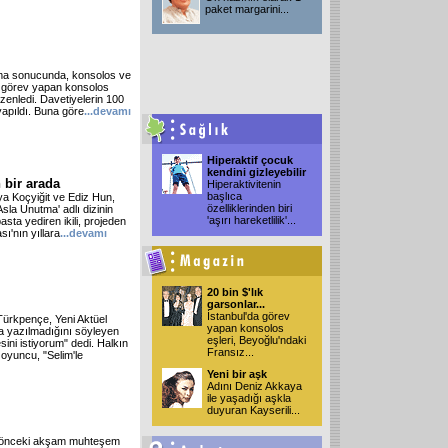
paket margarini
...
rma sonucunda, konsolos ve
a görev yapan konsolos
üzenledi. Davetiyelerin 100
yapıldı. Buna göre
...devamı
Hiperaktif çocuk
kendini gizleyebilir
 bir arada
Hiperaktivitenin
başlıca
ya Koçyiğit ve Ediz Hun,
özelliklerinden biri
'Asla Unutma' adlı dizinin
'aşırı hareketlilik'
...
sta yediren ikili, projeden
ı'nın yıllara
...devamı
20 bin $'lık
garsonlar...
İstanbul'da görev
Türkpençe, Yeni Aktüel
yapan konsolos
a yazılmadığını söyleyen
eşleri, Beyoğlu'ndaki
ini istiyorum" dedi. Halkın
Fransız
...
 oyuncu, "Selim'le
Yeni bir aşk
Adını Deniz Akkaya
ile yaşadığı aşkla
duyuran Kayserili
...
u önceki akşam muhteşem