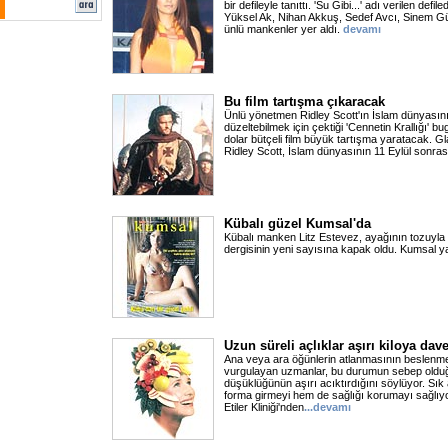
bir defileyle tanıttı. 'Su Gibi...' adı verilen de
Yüksel Ak, Nihan Akkuş, Sedef Avcı, Sinem G
ünlü mankenler yer aldı.
devamı
Bu film tartışma çıkaracak
Ünlü yönetmen Ridley Scott'ın İslam dünyasının
düzeltebilmek için çektiği 'Cennetin Krallığı' 
dolar bütçeli film büyük tartışma yaratacak. Gl
Ridley Scott, İslam dünyasının 11 Eylül sonras
Kübalı güzel Kumsal'da
Kübalı manken Litz Estevez, ayağının tozuyla 
dergisinin yeni sayısına kapak oldu. Kumsal y
Uzun süreli açlıklar aşırı kiloya dave
Ana veya ara öğünlerin atlanmasının beslenm
vurgulayan uzmanlar, bu durumun sebep oldu
düşüklüğünün aşırı acıktırdığını söylüyor. S
forma girmeyi hem de sağlığı korumayı sağlıyor.
Etiler Kliniği'nden
...devamı