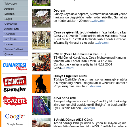
Televizyon
Astroloji
Deprem
Güney Asya'daki deprem, Sumatra'daki adaları yerin
Magazin
haritasında değişikliğe neden oldu. Yetkililer, Sumatra
Sağlık
en küçük adaların 20 metre
...
devamı
Cumartesi
Aktüel Pazar
Ceza ve güvenlik tedbirlerinin infazı hakkında k
Otomobil
Ceza ve Güvenlik Tedbirlerinin İnfazı Hakkında Yas
Kurulu'nda 13.12.2004 tarihinde kabul edildi. Ceza ve g
İşte İnsan
infazına ilişkin usul ve esasları
...
devamı
Sinema
Turizm Rehberi
CMUK (Ceza Muhakemesi Kanunu)
Çizerler
TBMM Genel Kurulu’nda, Ceza Muhakemesi Kanunu T
tamamı kabul edildi. Kabul tarihi: 4.12.2004
Cumhurbaşkanlığına gidiş tarihi: 8.12.2004
Ceza
...
devamı
Dünya Engelliler Günü
Türkiye Özürlüler Araştırması sonuçlarına göre, nüf
8.5 milyon kişi özürlü. Başbakanlık Özürlüler İdaresi B
Proje Yarışması ve Onur
...
devamı
Zirve sona erdi
Avrupa Birliği sürecinde Türkiye'nin 41 yıldır beklediğ
zirve sonuç bildirgesiyle geldi. Belçika'nın başkenti B
üyeli ülkenin liderleri,
...
devamı
1 Aralık Dünya AIDS Günü
Tespit edildiği 1981 yılından bu yana 40 milyon kişinin
Google Arama
kişinin ölümüne neden oldu. AIDS, özellikle kadınları v