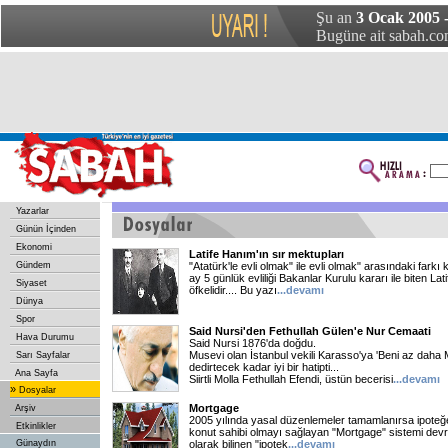
Şu an
3 Ocak 2005 -
Bugüne ait sabah.com
Yazarlar
Günün İçinden
Ekonomi
Latife Hanım'ın sır mektupları
Gündem
"Atatürk'le evli olmak" ile evli olmak" arasındaki farkı
ay 5 günlük evliliği Bakanlar Kurulu kararı ile biten La
Siyaset
öfkelidir.... Bu yazı
...
devamı
Dünya
Spor
Said Nursi'den Fethullah Gülen'e Nur Cemaati
Hava Durumu
Said Nursi 1876'da doğdu.
Musevi olan İstanbul vekili Karasso'ya 'Beni az daha
Sarı Sayfalar
dedirtecek kadar iyi bir hatipti...
Ana Sayfa
Siirtli Molla Fethullah Efendi, üstün becerisi
...
devamı
»
Dosyalar
Mortgage
Arşiv
2005 yılında yasal düzenlemeler tamamlanırsa ipoteğe 
Etkinlikler
konut sahibi olmayı sağlayan "Mortgage" sistemi dev
Günaydın
olarak bilinen "ipotek
...
devamı