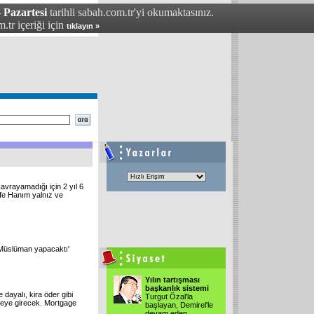
 Pazartesi
tarihli sabah.com.tr'yi okumaktasınız.
.tr içeriği için
tıklayın »
 kavrayamadığı için 2 yıl 6
tife Hanım yalnız ve
 Müslüman yapacaktı'
Yılın tartışması
başkanlık sistemi
dayalı, kira öder gibi
Turgut Özal'la
reye girecek. Mortgage
başlayan, Demirel'le
devam eden