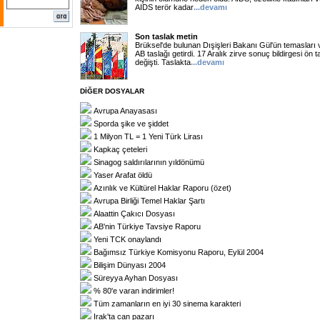
AIDS terör kadar
...
devamı
Son taslak metin
Brüksel'de bulunan Dışişleri Bakanı Gül'ün temasları 
AB taslağı getirdi. 17 Aralık zirve sonuç bildirgesi ön 
değişti. Taslakta
...
devamı
DİĞER DOSYALAR
Avrupa Anayasası
Sporda şike ve şiddet
1 Milyon TL = 1 Yeni Türk Lirası
Kapkaç çeteleri
Sinagog saldırılarının yıldönümü
Yaser Arafat öldü
Azınlık ve Kültürel Haklar Raporu (özet)
Avrupa Birliği Temel Haklar Şartı
Alaattin Çakıcı Dosyası
AB'nin Türkiye Tavsiye Raporu
Yeni TCK onaylandı
Bağımsız Türkiye Komisyonu Raporu, Eylül 2004
Bilişim Dünyası 2004
Süreyya Ayhan Dosyası
% 80'e varan indirimler!
Tüm zamanların en iyi 30 sinema karakteri
Irak'ta can pazarı