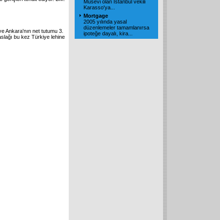
Musevi olan İstanbul vekili
Karasso'ya...
Mortgage
2005 yılında yasal
düzenlemeler tamamlanırsa
ve Ankara'nın net tutumu 3.
ipoteğe dayalı, kira...
taslağı bu kez Türkiye lehine