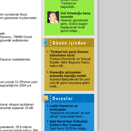
'Türkiye'ye
başkanlık...
Gül Ortadoğu barış
den oynatarak Asya
turunda
'nın güneybatı kıyılarındaki
Haaretz gazetesine
göre, Gül'ün bugün
başlayacak İsrail
gezisi bölge...
anun
a Tasarısı, TBMM Genel
üvenlik tedbirlerinin
'Türkiye'nin gücü Ermeni
lobisinden fazla'
Türkiye Ekonomik ve Sosyal
asarısı maddelerinin
Etüdler Vakfı Başkanı Paker,
halkın AB...
Kayaoğlu gözyaşları
arasında toprağa verildi
İstanbul Bahçelievler'de yeni
usun yüzde 12.29'unun yani
yılın ilk günü meydana gelen
aşkanlığı'nın 2004 yılı
trafik...
i karar nihayet açıklanan
Latife Hanım'ın sır
rüksel'de toplanan 25 AB
mektupları
"Atatürk'le evli olmak" ile evli
olmak" arasındaki farkı...
Said Nursi'den Fethullah
Gülen'e Nur Cemaati
 yakalandı. 29.6 milyon
Said Nursi 1876'da doğdu.
e gençleri tehdit ediyor. BM: