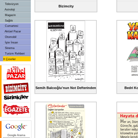
Televizyon
Bizimcity
Astroloji
Magazin
Sağlık
Cumartesi
Aktüel Pazar
Otomobil
İşte İnsan
Sinema
Turizm Rehberi
»
Çizerler
Semih Balcıoğlu'nun Not Defterinden
Bedri Ko
Google Arama