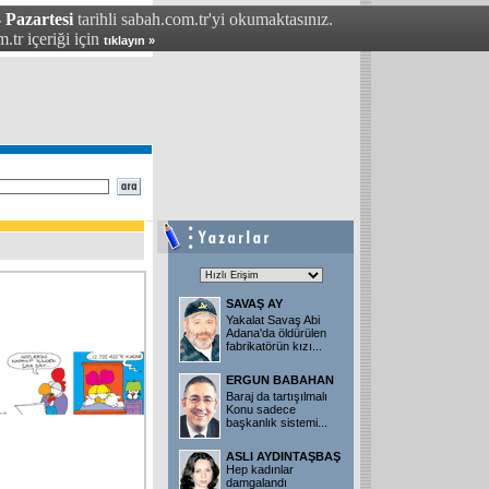
 Pazartesi
tarihli sabah.com.tr'yi okumaktasınız.
.tr içeriği için
tıklayın »
SAVAŞ AY
Yakalat Savaş Abi
Adana'da öldürülen
fabrikatörün kızı...
ERGUN BABAHAN
Baraj da tartışılmalı
Konu sadece
başkanlık sistemi...
ASLI AYDINTAŞBAŞ
Hep kadınlar
damgalandı