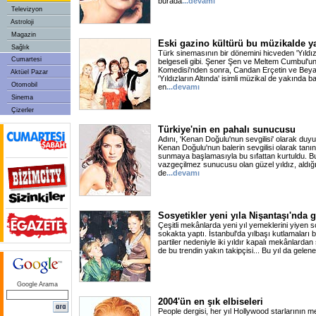
burada
...devamı
Televizyon
Astroloji
Magazin
Eski gazino kültürü bu müzikalde ya
Sağlık
Türk sinemasının bir dönemini hicveden 'Yıldızl
Cumartesi
belgeseli gibi. Şener Şen ve Meltem Cumbul'un 
Komedisi'nden sonra, Candan Erçetin ve Beyaz
Aktüel Pazar
'Yıldızların Altında' isimli müzikal de yakında 
Otomobil
en
...devamı
Sinema
Çizerler
Türkiye'nin en pahalı sunucusu
Adını, 'Kenan Doğulu'nun sevgilisi' olarak duy
Kenan Doğulu'nun balerin sevgilisi olarak tanın
sunmaya başlamasıyla bu sıfattan kurtuldu. B
vazgeçilmez sunucusu olan güzel yıldız, aldığ
de
...devamı
Sosyetikler yeni yıla Nişantaşı'nda g
Çeşitli mekânlarda yeni yıl yemeklerini yiyen so
sokakta yaptı. İstanbul'da yılbaşı kutlamaları b
partiler nedeniyle iki yıldır kapalı mekânlarda
de bu trendin yakın takipçisi... Bu yıl da gele
Google Arama
2004'ün en şık elbiseleri
People dergisi, her yıl Hollywood starlarının m