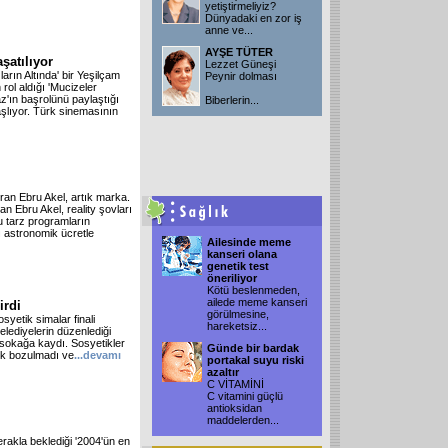
yetiştirmeliyiz?
Dünyadaki en zor iş
anne ve
...
AYŞE TÜTER
şatılıyor
Lezzet Güneşi
arın Altında' bir Yeşilçam
Peynir dolması
rol aldığı 'Mucizeler
'ın başrolünü paylaştığı
Biberlerin
...
başlıyor. Türk sinemasının
uran Ebru Akel, artık marka.
an Ebru Akel, reality şovları
u tarz programların
ı astronomik ücretle
Ailesinde meme
kanseri olana
genetik test
öneriliyor
Kötü beslenmeden,
ailede meme kanseri
irdi
görülmesine,
syetik simalar finali
hareketsiz
...
elediyelerin düzenlediği
n sokağa kaydı. Sosyetikler
Günde bir bardak
nek bozulmadı ve
...devamı
portakal suyu riski
azaltır
C VİTAMİNİ
C vitamini güçlü
antioksidan
maddelerden
...
erakla beklediği '2004'ün en