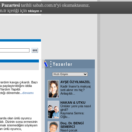
 Pazartesi
tarihli sabah.com.tr'yi okumaktasınız.
.tr içeriği için
tıklayın »
AYŞE ÖZYILMAZEL
ık yardım kavga çıkardı. Bazı
a paylaştırıldığını iddia
Kadir İnanır'a makyaj
Yardım Yapıldı
seti alınır mı hiç?
yaptığı dönemde
...devamı
Anlaşıldı
...
HAKAN & UTKU
Ünlüler yeni yıla nasıl
girdi?
Kaynana Semra:
Oğlu
...
nlarda olan ünlü oyuncu
ldı. Dizinin sona ermesinin
Doç. Dr. BENGİ
lmak istemediğini söyleyen
SEMERCİ
lan ünlü oyuncu,
Nasıl çocuk