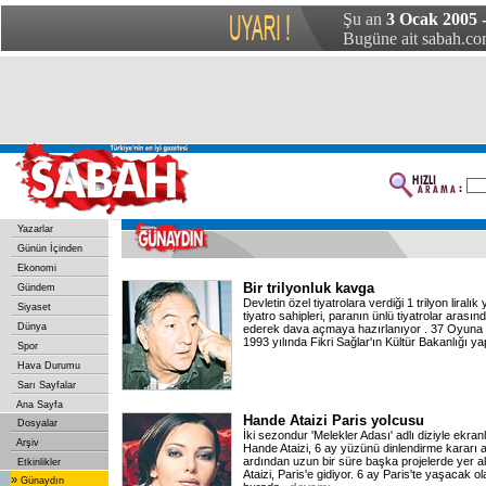
Şu an
3 Ocak 2005 -
Bugüne ait sabah.com
Yazarlar
Günün İçinden
Ekonomi
Bir trilyonluk kavga
Gündem
Devletin özel tiyatrolara verdiği 1 trilyon liral
Siyaset
tiyatro sahipleri, paranın ünlü tiyatrolar arasınd
Dünya
ederek dava açmaya hazırlanıyor . 37 Oyuna 
1993 yılında Fikri Sağlar'ın Kültür Bakanlığı 
Spor
Hava Durumu
Sarı Sayfalar
Ana Sayfa
Hande Ataizi Paris yolcusu
Dosyalar
İki sezondur 'Melekler Adası' adlı diziyle ekra
Arşiv
Hande Ataizi, 6 ay yüzünü dinlendirme kararı a
ardından uzun bir süre başka projelerde yer a
Etkinlikler
Ataizi, Paris'e gidiyor. 6 ay Paris'te yaşacak o
»
Günaydın