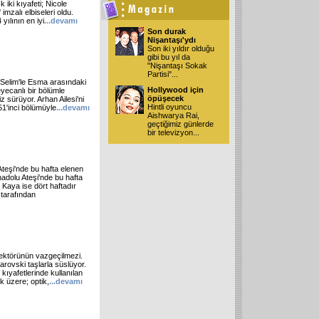
ık iki kıyafeti; Nicole
imzalı elbiseleri oldu.
yılının en iyi
...devamı
Son durak
Nişantaşı'ydı
Son iki yıldır olduğu
gibi bu yıl da
"Nişantaşı Sokak
Partisi"
...
 Selim'le Esma arasındaki
Hollywood için
eyecanlı bir bölümle
öpüşecek
z sürüyor. Arhan Ailesi'ni
Hintli oyuncu
51'inci bölümüyle
...devamı
Aishwarya Rai,
geçtiğimiz günlerde
bir televizyon
...
 Ateşi'nde bu hafta elenen
adolu Ateşi'nde bu hafta
Kaya ise dört haftadır
 tarafından
sektörünün vazgeçilmezi.
arovski taşlarla süslüyor.
ıyafetlerinde kullanılan
k üzere; optik,
...devamı