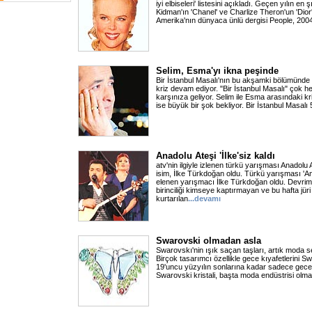
iyi elbiseleri' listesini açıkladı. Geçen yılın en ş
Kidman'ın 'Chanel' ve Charlize Theron'un 'Dior' 
Amerika'nın dünyaca ünlü dergisi People, 2004 
Selim, Esma'yı ikna peşinde
Bir İstanbul Masalı'nın bu akşamki bölümünde
kriz devam ediyor. "Bir İstanbul Masalı" çok h
karşınıza geliyor. Selim ile Esma arasındaki kri
ise büyük bir şok bekliyor. Bir İstanbul Masalı 
Anadolu Ateşi 'İlke'siz kaldı
atv'nin ilgiyle izlenen türkü yarışması Anadolu
isim, İlke Türkdoğan oldu. Türkü yarışması 'An
elenen yarışmacı İlke Türkdoğan oldu. Devrim 
birinciliği kimseye kaptırmayan ve bu hafta jüri
kurtarılan
...devamı
Swarovski olmadan asla
Swarovskı'nin ışık saçan taşları, artık moda 
Birçok tasarımcı özellikle gece kıyafetlerini Sw
19'uncu yüzyılın sonlarına kadar sadece gece k
Swarovski kristali, başta moda endüstrisi olma