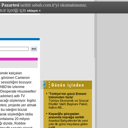
 Pazartesi
tarihli sabah.com.tr'yi okumaktasınız.
.tr içeriği için
tıklayın »
inde kalçaları
ok görünen Cameron
sessizliğini bozuyor.
, ABD'de izlenme
n 'Desperate Housewifes'
'Türkiye'nin gücü Ermeni
dınları) adlı TV
lobisinden fazla'
lacağı söyleniyor. İngiliz
Türkiye Ekonomik ve Sosyal
Etüdler Vakfı Başkanı Paker,
etesi, projede yer almak
halkın AB...
 bu isteğini bizzat
Kayaoğlu gözyaşları
arak söylediğini iddia
arasında toprağa verildi
 ortalama 20 milyon
İstanbul Bahçelievler'de yeni
iği dizide, Robbie
yılın ilk günü meydana gelen
trafik...