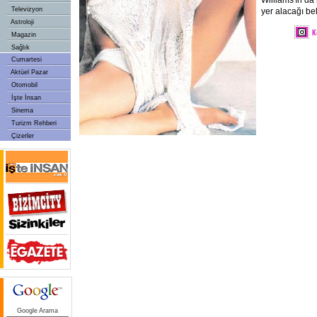
Williams'ın da 
Televizyon
yer alacağı beli
Astroloji
Magazin
Sağlık
Cumartesi
Aktüel Pazar
Otomobil
İşte İnsan
Sinema
Turizm Rehberi
Çizerler
Google Arama