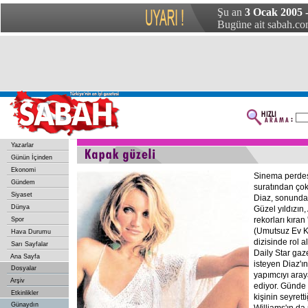
Şu an
3 Ocak 2005 -
Bugüne ait sabah.com
Yazarlar
Günün İçinden
Ekonomi
Sinema perdes
Gündem
suratından ç
Siyaset
Diaz, sonunda 
Dünya
Güzel yıldızın
rekorları kıra
Spor
(Umutsuz Ev Ka
Hava Durumu
dizisinde rol a
Sarı Sayfalar
Daily Star gaz
Ana Sayfa
isteyen Diaz'ın
Dosyalar
yapımcıyı aray
Arşiv
ediyor. Günde
Etkinlikler
kişinin seyrett
Günaydın