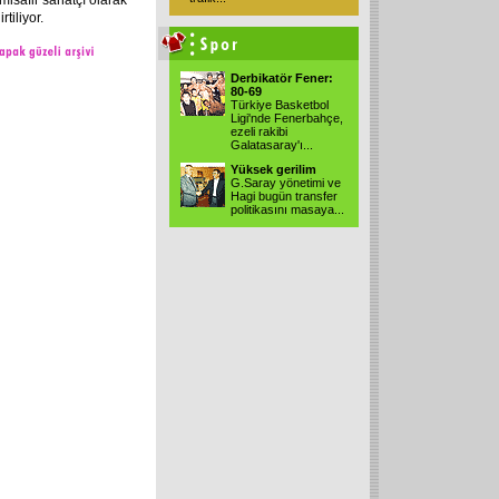
misafir sanatçı olarak
rtiliyor.
Derbikatör Fener:
80-69
Türkiye Basketbol
Ligi'nde Fenerbahçe,
ezeli rakibi
Galatasaray'ı...
Yüksek gerilim
G.Saray yönetimi ve
Hagi bugün transfer
politikasını masaya...