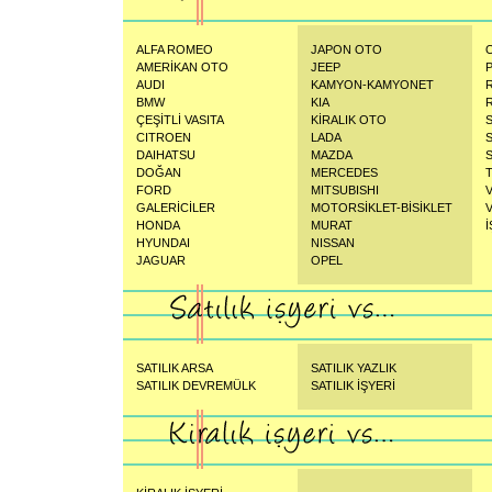
ALFA ROMEO
JAPON OTO
AMERİKAN OTO
JEEP
AUDI
KAMYON-KAMYONET
BMW
KIA
ÇEŞİTLİ VASITA
KİRALIK OTO
CITROEN
LADA
DAIHATSU
MAZDA
DOĞAN
MERCEDES
FORD
MITSUBISHI
GALERİCİLER
MOTORSİKLET-BİSİKLET
HONDA
MURAT
İ
HYUNDAI
NISSAN
JAGUAR
OPEL
SATILIK ARSA
SATILIK YAZLIK
SATILIK DEVREMÜLK
SATILIK İŞYERİ