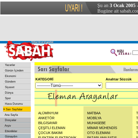
Şu an
3 Ocak 2005 -
Bugüne ait sabah.com
Yazarlar
Günün İçinden
Ekonomi
KATEGORİ
Anahtar Sözcük
Gündem
Siyaset
Dünya
Spor
Hava Durumu
»
Sarı Sayfalar
ALÜMİNYUM
MATBAA
Ana Sayfa
ANKETÖR
MOBİLYA
Dosyalar
BİLGİSAYAR
MUHASEBE
Arşiv
ÇEŞİTLİ ELEMAN
MİMAR MÜHENDİS
Etkinlikler
ÇOCUK BAKIMI
OTO ELEMANI
Günaydın
ELEKTRİK ELEKTRONİK
PAZARLAMA SATIŞ