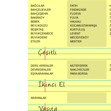
BAĞCILAR
FATİH
BAHÇELİEVLER
FINDIKZADE
BAHÇEŞEHİR
FLORYA
BAKIRKÖY
FULYA
BEBEK
HALKALI
BEYLİKDÜZÜ
KOCAMUSTAFAPAŞA
BEŞİKTAŞ
KURTULUŞ
BÜYÜKÇEKMECE
LEVENT
Ş
BÜYÜKDERE
MECİDİYEKÖY
ETİLER
MERTER
DERS VERENLER
MÜTEFERRİK
DEVREDENLER
NAKLİYECİLER
Z
EŞYA ARAYANLAR
PARA-BORSA
ARAYANLAR