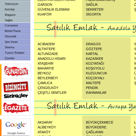
Televizyon
GARSON
SAĞLIK
GÜVENLİK ELEMANI
SEKRETER
Astroloji
KUAFÖR
SİGORTA
Magazin
Sağlık
Cumartesi
Aktüel Pazar
Otomobil
İşte İnsan
ACIBADEM
DRAGOS
Sinema
ALTINTEPE
GÖZTEPE
Turizm Rehberi
ALTUNİZADE
KARTAL
Çizerler
ANADOLU HİSARI
KAZASKER
ATAŞEHİR
KOZYATAĞI
BAHARİYE
KOŞUYOLU
BEYKOZ
KUZGUNCUK
BEYLERBEYİ
KÜÇÜKYALI
ÇAMLICA
MALTEPE
ÇENGELKÖY
PENDİK
ÇEŞİTLİ SEMTLER
RAHMANLAR
AKSARAY
BÜYÜKÇEKMECE
L
ALİBEYKÖY
BÜYÜKDERE
ATAKÖY
ÇAĞLAYAN
Google Arama