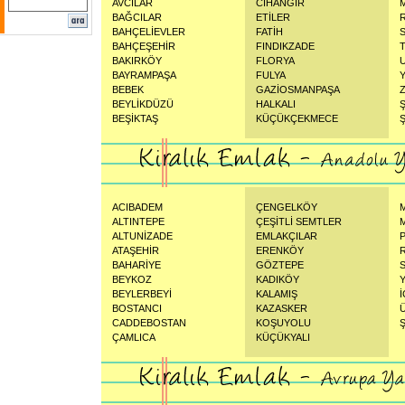
AVCILAR
CİHANGİR
BAĞCILAR
ETİLER
BAHÇELİEVLER
FATİH
BAHÇEŞEHİR
FINDIKZADE
BAKIRKÖY
FLORYA
BAYRAMPAŞA
FULYA
BEBEK
GAZİOSMANPAŞA
BEYLİKDÜZÜ
HALKALI
BEŞİKTAŞ
KÜÇÜKÇEKMECE
Ş
ACIBADEM
ÇENGELKÖY
ALTINTEPE
ÇEŞİTLİ SEMTLER
ALTUNİZADE
EMLAKÇILAR
ATAŞEHİR
ERENKÖY
BAHARİYE
GÖZTEPE
BEYKOZ
KADIKÖY
BEYLERBEYİ
KALAMIŞ
BOSTANCI
KAZASKER
CADDEBOSTAN
KOŞUYOLU
ÇAMLICA
KÜÇÜKYALI