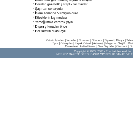
Deriden gazetelik şaraplık ve minder
Şaşırtan senaryolar
İslam sanatına 50 milyon euro
Köpeklerin kış modası
Yemeği mola vererek yiyin
Dışarı çıkmadan önce
Her semtin duası ayrı
Günün İçinden
|
Yazarlar
|
Ekonomi
|
Gündem
|
Siyaset
|
Dünya |
Telev
Spor
|
Günaydın
|
Kapak Güzeli
|
Astroloji
|
Magazin
|
Sağlık
|
Biz
Cumartesi
|
Aktüel Pazar
|
Sarı Sayfalar
|
Otomobil
|
Do
Copyright © 2003, 2004 - Tüm hakları saklıdır.
MERKEZ GAZETE DERGİ BASIM YAYINCILIK SANAYİ VE T