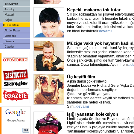
Televizyon
Kepekli makarna tok tutar
Astroloji
Sık sık acıkmaktan mı şikayet ediyorsun
Magazin
karbonhidratlar gibi lifli besinler tüketin
Sağlık
meyve ve sebzeler lif oranı yüksek olduğ
»
Cumartesi
tutar. Karbonhidratlar, sinir sistemi ve ka
Aktüel Pazar
en ideal besinlerdir.
devamı
Otomobil
Sinema
Müziğe vakit yok hayatım kadınl
Çizerler
Sabah kuşağının en renkli ismi Aydın, reyti
üniversite mezunu şarkıcı ekranda kendi
"Kadınlar olmadan yapamam, onlar benim
Önce şarkıcıydı, şimdi de tüm 'gelin-kayn
sunucu. Oysa bilmediğiniz Aydın hem
...
Üç keyifli film
Aşkın dansı çok etkileyici
Jennifer Lopez ve Richard Gere "Aşka Da
değer bir performans sergiliyor.
Şiddet ve güzellik yan yana
İzlenmesi son derece keyifli bir tarihsel
sahneleri ise nefes kesiyor.
Sırrı
...devamı
Işığı yansıtan koleksiyon
Limitli sayıda üretilen ve Beymen tarafın
Google Arama
Light" şişelerinde dört mevsimin tasvir ed
çekiyor. Üstelik projeyle birlikte hayata ge
Yansımalar" koleksiyonundaki fular, tişört