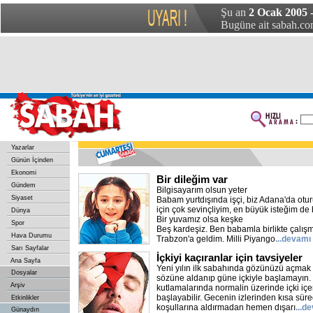
Şu an
2 Ocak 2005 
Bugüne ait sabah.com
Yazarlar
Günün İçinden
Ekonomi
Bir dileğim var
Gündem
Bilgisayarım olsun yeter
Siyaset
Babam yurtdışında işçi, biz Adana'da oturu
için çok sevinçliyim, en büyük isteğim de b
Dünya
Bir yuvamız olsa keşke
Spor
Beş kardeşiz. Ben babamla birlikte çalışm
Hava Durumu
Trabzon'a geldim. Milli Piyango
...devamı
Sarı Sayfalar
İçkiyi kaçıranlar için tavsiyeler
Ana Sayfa
Yeni yılın ilk sabahında gözünüzü açmak iç
Dosyalar
sözüne aldanıp güne içkiyle başlamayın.
Arşiv
kutlamalarında normalin üzerinde içki içen
başlayabilir. Gecenin izlerinden kısa sür
Etkinlikler
koşullarına aldırmadan hemen dışarı
...d
Günaydın