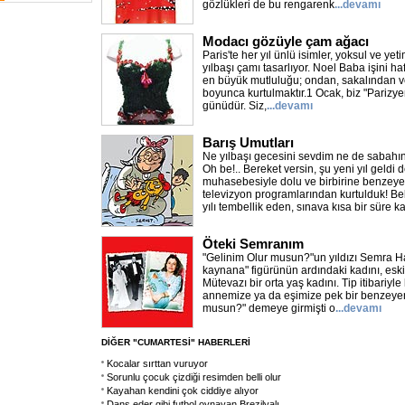
gözlükleri de bu rengarenk
...devamı
Modacı gözüyle çam ağacı
Paris'te her yıl ünlü isimler, yoksul ve yet
yılbaşı çamı tasarlıyor. Noel Baba işini ha
en büyük mutluluğu; ondan, sakalından ve
boyunca kurtulmaktır.1 Ocak, biz "Parizye
günüdür. Siz,
...devamı
Barış Umutları
Ne yılbaşı gecesini sevdim ne de sabahını
Oh be!.. Bereket versin, şu yeni yıl geldi 
muhasebesiyle dolu ve birbirine benzeye
televizyon programlarından kurtulduk! Bel
yılı tembellik eden, sınava kısa bir süre k
Öteki Semranım
"Gelinim Olur musun?"un yıldızı Semra H
kaynana" figürünün ardındaki kadını, eski 
Mütevazı bir orta yaş kadını. Tip itibariyl
annemize ya da eşimize pek bir benzeyen 
musun?" demeye girmişti o
...devamı
DİĞER "CUMARTESİ" HABERLERİ
Kocalar sırttan vuruyor
Sorunlu çocuk çizdiği resimden belli olur
Kayahan kendini çok ciddiye alıyor
Dans eder gibi futbol oynayan Brezilyalı