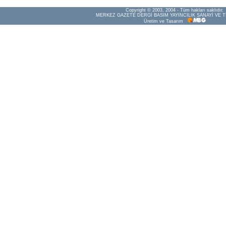
Copyright © 2003, 2004 - Tüm hakları saklıdır.
MERKEZ GAZETE DERGİ BASIM YAYINCILIK SANAYİ VE T
Üretim ve Tasarım