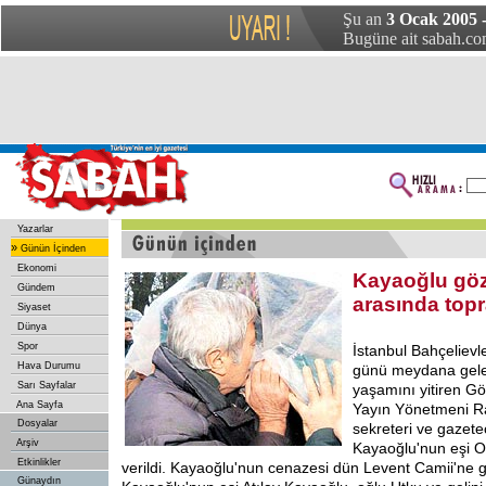
Şu an
3 Ocak 2005 -
Bugüne ait sabah.com
Yazarlar
»
Günün İçinden
Ekonomi
Kayaoğlu göz
Gündem
arasında topr
Siyaset
Dünya
Spor
İstanbul Bahçelievler
Hava Durumu
günü meydana gelen
Sarı Sayfalar
yaşamını yitiren G
Ana Sayfa
Yayın Yönetmeni R
Dosyalar
sekreteri ve gazetec
Arşiv
Kayaoğlu'nun eşi 
Etkinlikler
verildi. Kayaoğlu'nun cenazesi dün Levent Camii'ne g
Günaydın