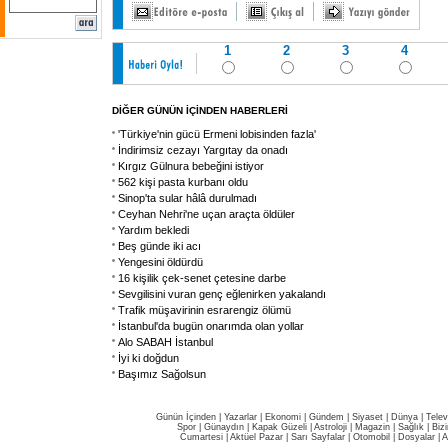
1
2
3
4
DİĞER GÜNÜN İÇİNDEN HABERLERİ
'Türkiye'nin gücü Ermeni lobisinden fazla'
İndirimsiz cezayı Yargıtay da onadı
Kırgız Gülnura bebeğini istiyor
562 kişi pasta kurbanı oldu
Sinop'ta sular hâlâ durulmadı
Ceyhan Nehri'ne uçan araçta öldüler
Yardım bekledi
Beş günde iki acı
Yengesini öldürdü
16 kişilik çek-senet çetesine darbe
Sevgilisini vuran genç eğlenirken yakalandı
Trafik müşavirinin esrarengiz ölümü
İstanbul'da bugün onarımda olan yollar
Alo SABAH İstanbul
İyi ki doğdun
Başımız Sağolsun
Günün İçinden
|
Yazarlar
|
Ekonomi
|
Gündem
|
Siyaset
|
Dünya |
Telev
Spor
|
Günaydın
|
Kapak Güzeli
|
Astroloji
|
Magazin
|
Sağlık
|
Biz
Cumartesi
|
Aktüel Pazar
|
Sarı Sayfalar
|
Otomobil
|
Dosyalar
|
A