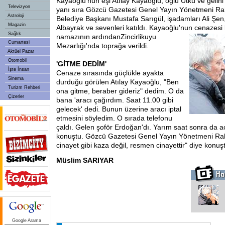
Kayaoğlu'nun eşi Atılay Kayaoğlu, oğlu Utku ve gelin
Televizyon
yanı sıra Gözcü Gazetesi Genel Yayın Yönetmeni Rah
Astroloji
Belediye Başkanı Mustafa Sarıgül, işadamları Ali Şe
Magazin
Albayrak ve sevenleri katıldı. Kayaoğlu'nun cenazesi
Sağlık
namazının ardından
Zincirlikuyu
Cumartesi
Mezarlığı'nda toprağa verildi.
Aktüel Pazar
Otomobil
'GİTME DEDİM'
İşte İnsan
Cenaze sırasında güçlükle ayakta
Sinema
durduğu görülen Atılay Kayaoğlu, "Ben
Turizm Rehberi
ona gitme, beraber gideriz" dedim. O da
Çizerler
bana 'aracı çağırdım. Saat 11.00 gibi
gelecek' dedi. Bunun üzerine aracı iptal
etmesini söyledim. O sırada telefonu
çaldı. Gelen şoför Erdoğan'dı. Yarım saat sonra da ac
konuştu. Gözcü Gazetesi Genel Yayın Yönetmeni Ra
cinayet gibi kaza değil, resmen cinayettir" diye konuş
Müslim SARIYAR
Google Arama