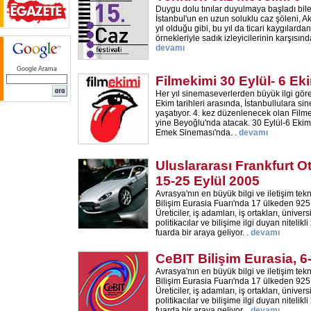
Duygu dolu tınılar duyulmaya başladı bil
İstanbul'un en uzun soluklu caz şöleni, A
yıl olduğu gibi, bu yıl da ticari kaygılarda
örnekleriyle sadık izleyicilerinin karşısın
devamı
Google Arama
Filmekimi 30 Eylül- 6 Ek
Her yıl sinemaseverlerden büyük ilgi göre
Ekim tarihleri arasında, İstanbullulara 
yaşatıyor. 4. kez düzenlenecek olan Filme
yine Beyoğlu'nda atacak. 30 Eylül-6 Ekim 
Emek Sineması'nda. .
devamı
Uluslararası Frankfurt O
15-25 Eylül 2005
Avrasya'nın en büyük bilgi ve iletişim tekn
Bilişim Eurasia Fuarı'nda 17 ülkeden 925 f
Üreticiler, iş adamları, iş ortakları, üniver
politikacılar ve bilişime ilgi duyan nitelikli 
fuarda bir araya geliyor. .
devamı
CeBIT Bilişim Eurasia, 6
Avrasya'nın en büyük bilgi ve iletişim tekn
Bilişim Eurasia Fuarı'nda 17 ülkeden 925 f
Üreticiler, iş adamları, iş ortakları, üniver
politikacılar ve bilişime ilgi duyan nitelikli 
fuarda bir araya geliyor. .
devamı