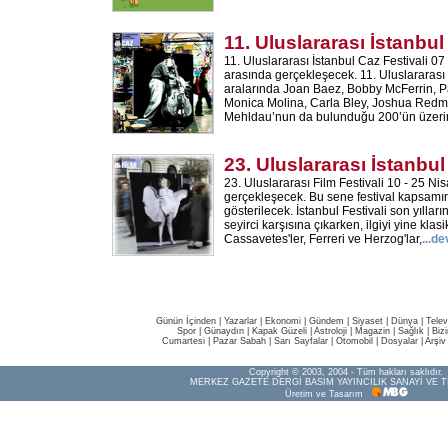
11. Uluslararası İstanbul
11. Uluslararası İstanbul Caz Festivali 07
arasında gerçekleşecek. 11. Uluslararası 
aralarında Joan Baez, Bobby McFerrin, P
Monica Molina, Carla Bley, Joshua Red
Mehldau’nun da bulunduğu 200’ün üzerin
23. Uluslararası İstanbul
23. Uluslararası Film Festivali 10 - 25 Nis
gerçekleşecek. Bu sene festival kapsamı
gösterilecek. İstanbul Festivali son yılla
seyirci karşısına çıkarken, ilgiyi yine klasi
Cassavetes'ler, Ferreri ve Herzog'lar,
...
de
Günün İçinden
|
Yazarlar
|
Ekonomi
|
Gündem
|
Siyaset
|
Dünya |
Telev
Spor
|
Günaydın
|
Kapak Güzeli
|
Astroloji
|
Magazin
|
Sağlık
|
Biz
Cumartesi
|
Pazar Sabah
|
Sarı Sayfalar
|
Otomobil
|
Dosyalar
|
Arşiv
Copyright © 2003, 2004 - Tüm hakları saklıdır.
MERKEZ GAZETE DERGİ BASIM YAYINCILIK SANAYİ VE T
Üretim ve Tasarım