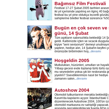
Bağımsız Film Festivali
Festival 17-27 Şubat 2005 tarihleri aras
iki yıl içerisinde yapılmış en ilginç 40 ba
festival bu yıl yine oldukça lezzetli gözük
sahiplerine biletler festival süresince %50 
Bugün en çok seven ve s
günü, 14 Şubat
Tüm aşıkların sabırsızlıkla beklediği 14 
geldi. Kalbinizde içten ve sıcacık duygula
kişiye "seni seviyorum" demeyi unutmayın
yaptırın, hediye alın, 14 Şubat'ın keyfini ç
önünüzde birbirinden hoş
...
devamı
Hoşgeldin 2005
Mutlulukları, hüzünleri, umutları ve hayaller
Yılbaşı gecesi evde toplanıp türlü türlü o
mu seyredelim yoksa şık bir restoranda g
yiyelim? Ssevdiklerimize nasıl bir hediye 
zamanını sakın
...
devamı
Autoshow 2004
Otomobil tutkunlarının merakla beklediğ
Kasım'da kapılarını açıyor. İstanbul'daki
düzenlenecek Autoshow 2004, 100'ün üze
otomobil markasına ev sahipliği yapacak.
arasında gerçekleştirilecek fuarda 60'ın 