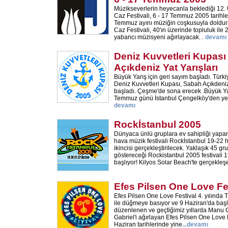
Müzikseverlerin heyecanla beklediği 12. 
Caz Festivali, 6 - 17 Temmuz 2005 tarihl
Temmuz ayını müziğin coşkusuyla doldura
Caz Festivali, 40'ın üzerinde topluluk ile 
yabancı müzisyeni ağırlayacak. .
devamı
Deniz Kuvvetleri Kupas
Açıkdeniz Yat Yarışları
Büyük Yarış için geri sayım başladı. Türkiy
Deniz Kuvvetleri Kupası, Sabah Açıkdeniz 
başladı. Çeşme'de sona erecek .Büyük Yarı
Temmuz günü İstanbul Çengelköy'den yelk
devamı
Rockİstanbul 2005
Dünyaca ünlü gruplara ev sahipliği yapan
hava müzik festivali Rockİstanbul 19-22 
ikincisi gerçekleştirilecek. Yaklaşık 45 
göstereceği Rockistanbul 2005 festivali 
başlıyor! Kilyos Solar Beach'te gerçekleş
Efes Pilsen One Love Fe
Efes Pilsen One Love Festival 4. yılında
ile düğmeye basıyor ve 9 Haziran'da başlıy
düzenlenen ve geçtiğimiz yıllarda Manu 
Gabriel'i ağırlayan Efes Pilsen One Love F
Haziran tarihlerinde yine
...
devamı