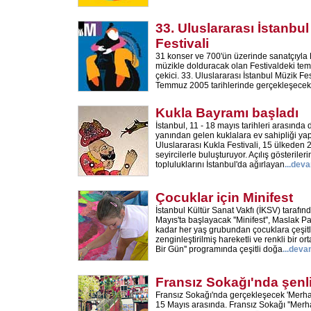
33. Uluslararası İstanbu
Festivali
31 konser ve 700'ün üzerinde sanatçıyla 
müzikle dolduracak olan Festivaldeki tema
çekici. 33. Uluslararası İstanbul Müzik Fes
Temmuz 2005 tarihlerinde gerçekleşecek
Kukla Bayramı başladı
İstanbul, 11 - 18 mayıs tarihleri arasında 
yanından gelen kuklalara ev sahipliği yap
Uluslararası Kukla Festivali, 15 ülkeden 2
seyircilerle buluşturuyor. Açılış gösteriler
topluluklarını İstanbul'da ağırlayan
...
deva
Çocuklar için Minifest
İstanbul Kültür Sanat Vakfı (İKSV) tarafı
Mayıs'ta başlayacak ''Minifest'', Maslak 
kadar her yaş grubundan çocuklara çeşitli
zenginleştirilmiş hareketli ve renkli bir 
Bir Gün'' programında çeşitli doğa
...
deva
Fransız Sokağı'nda şenl
Fransız Sokağı'nda gerçekleşecek 'Merhaba
15 Mayıs arasında. Fransız Sokağı ''Merh