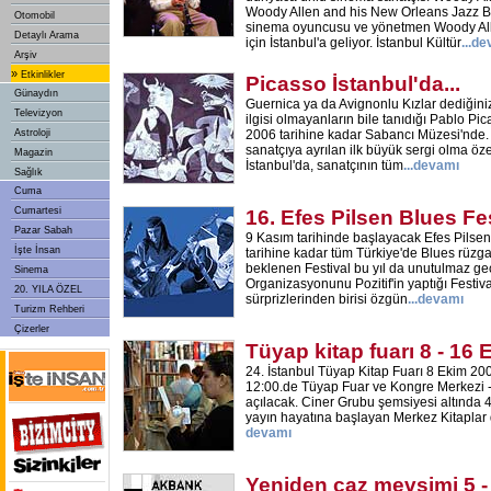
Woody Allen and his New Orleans Jazz Ba
Otomobil
sinema oyuncusu ve yönetmen Woody All
Detaylı Arama
için İstanbul'a geliyor. İstanbul Kültür
...
de
Arşiv
»
Etkinlikler
Picasso İstanbul'da...
Günaydın
Guernica ya da Avignonlu Kızlar dediğini
Televizyon
ilgisi olmayanların bile tanıdığı Pablo Pi
Astroloji
2006 tarihine kadar Sabancı Müzesi'nde. T
sanatçıya ayrılan ilk büyük sergi olma öze
Magazin
İstanbul'da, sanatçının tüm
...
devamı
Sağlık
Cuma
Cumartesi
16. Efes Pilsen Blues Fes
Pazar Sabah
9 Kasım tarihinde başlayacak Efes Pilsen 
İşte İnsan
tarihine kadar tüm Türkiye'de Blues rüzga
beklenen Festival bu yıl da unutulmaz ge
Sinema
Organizasyonunu Pozitif'in yaptığı Festiv
20. YILA ÖZEL
sürprizlerinden birisi özgün
...
devamı
Turizm Rehberi
Çizerler
Tüyap kitap fuarı 8 - 16
24. İstanbul Tüyap Kitap Fuarı 8 Ekim 2
12:00.de Tüyap Fuar ve Kongre Merkezi 
açılacak. Ciner Grubu şemsiyesi altında 
yayın hayatına başlayan Merkez Kitaplar da
devamı
Yeniden caz mevsimi 5 -