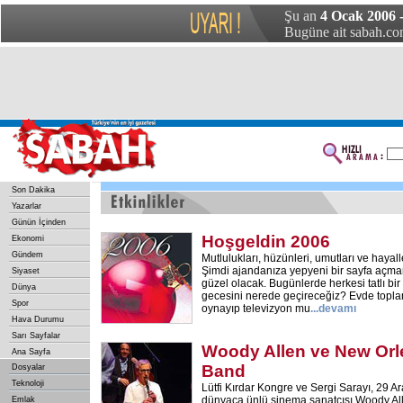
Şu an
4 Ocak 2006 
Bugüne ait sabah.com
Son Dakika
Yazarlar
Günün İçinden
Hoşgeldin 2006
Ekonomi
Gündem
Mutlulukları, hüzünleri, umutları ve hayaller
Şimdi ajandanıza yepyeni bir sayfa açman
Siyaset
güzel olacak. Bugünlerde herkesi tatlı bir
Dünya
gecesini nerede geçireceğiz? Evde toplanı
Spor
oynayıp televizyon mu
...
devamı
Hava Durumu
Sarı Sayfalar
Woody Allen ve New Orl
Ana Sayfa
Band
Dosyalar
Teknoloji
Lütfi Kırdar Kongre ve Sergi Sarayı, 29 
dünyaca ünlü sinema sanatçısı Woody Alle
Emlak