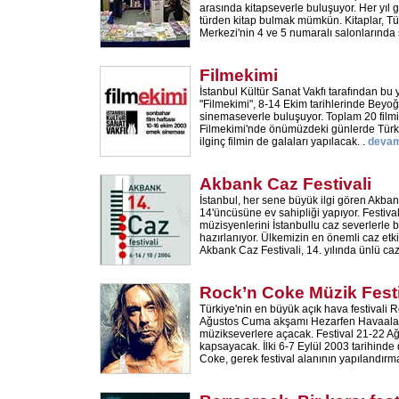
arasında kitapseverle buluşuyor. Her yıl 
türden kitap bulmak mümkün. Kitaplar, T
Merkezi'nin 4 ve 5 numaralı salonlarında 
Filmekimi
İstanbul Kültür Sanat Vakfı tarafından b
"Filmekimi", 8-14 Ekim tarihlerinde Bey
sinemaseverle buluşuyor. Toplam 20 filmi
Filmekimi'nde önümüzdeki günlerde Türki
ilginç filmin de galaları yapılacak. .
devam
Akbank Caz Festivali
İstanbul, her sene büyük ilgi gören Akban
14'üncüsüne ev sahipliği yapıyor. Festiv
müzisyenlerini İstanbullu caz severlerle
hazırlanıyor. Ülkemizin en önemli caz etki
Akbank Caz Festivali, 14. yılında ünlü ca
Rock’n Coke Müzik Festi
Türkiye'nin en büyük açık hava festivali R
Ağustos Cuma akşamı Hezarfen Havaalanı
müzikseverlere açacak. Festival 21-22 Ağu
kapsayacak. İlki 6-7 Eylül 2003 tarihind
Coke, gerek festival alanının yapılandırm