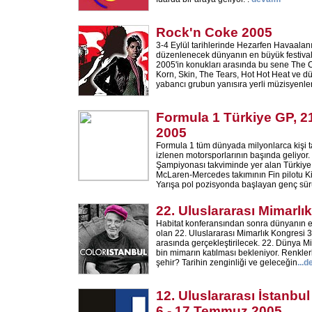
Rock'n Coke 2005
3-4 Eylül tarihlerinde Hezarfen Havaala
düzenlenecek dünyanın en büyük festiva
2005'in konukları arasında bu sene The C
Korn, Skin, The Tears, Hot Hot Heat ve d
yabancı grubun yanısıra yerli müzisyenle
Formula 1 Türkiye GP, 2
2005
Formula 1 tüm dünyada milyonlarca kişi 
izlenen motorsporlarının başında geliyo
Şampiyonası takviminde yer alan Türkiye 
McLaren-Mercedes takımının Fin pilotu K
Yarışa pol pozisyonda başlayan genç sür
22. Uluslararası Mimarlı
Habitat konferansından sonra dünyanın 
olan 22. Uluslararası Mimarlık Kongresi 
arasında gerçekleştirilecek. 22. Dünya Mi
bin mimarın katılması bekleniyor. Renklerl
şehir? Tarihin zenginliği ve geleceğin
...
d
12. Uluslararası İstanbul
6 - 17 Temmuz 2005