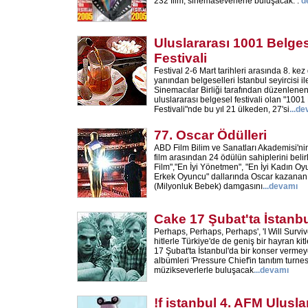
232 film, sinemaseverlerle buluşacak. .
d
Uluslararası 1001 Belges
Festivali
Festival 2-6 Mart tarihleri arasında 8. kez
yanından belgeselleri İstanbul seyircisi i
Sinemacılar Birliği tarafından düzenlenen
uluslararası belgesel festivali olan "1001
Festivali"nde bu yıl 21 ülkeden, 27'si
...
de
77. Oscar Ödülleri
ABD Film Bilim ve Sanatları Akademisi'nin
film arasından 24 ödülün sahiplerini belir
Film","En İyi Yönetmen", "En İyi Kadın Oy
Erkek Oyuncu" dallarında Oscar kazanan \
(Milyonluk Bebek) damgasını
...
devamı
Cake 17 Şubat'ta İstanbul
Perhaps, Perhaps, Perhaps', 'I Will Survive
hitlerle Türkiye'de de geniş bir hayran ki
17 Şubat'ta İstanbul'da bir konser vermey
albümleri 'Pressure Chief'in tanıtım turn
müzikseverlerle buluşacak
...
devamı
!f istanbul 4. AFM Ulusla