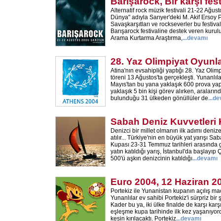
Barışarock, Bir karşı fest
Alternatif rock müzik festivali 21-22 Ağust
Dünya" adıyla Sarıyer'deki M. Akif Ersoy 
Savaşkarşıtları ve rockseverler bu festiva
Barışarock festivaline destek veren kurul
Arama Kurtarma Araştırma,
...
devamı
28. Yaz Olimpiyat Oyunla
Atina'nın evsahipliği yaptığı 28. Yaz Olimp
töreni 13 Ağustos'ta gerçekleşti. Yunanlılar
Mayıs'tan bu yana yaklaşık 600 prova yapt
yaklaşık 5 bin kişi görev alırken, araların
bulunduğu 31 ülkeden gönüllüler de
...
de
Sabah Deniz Kuvvetleri
Denizci bir millet olmanın ilk adımı den
atılır... Türkiye'nin en büyük yat yarışı S
Kupası 23-31 Temmuz tarihleri arasında g
yatın katıldığı yarış, İstanbul'da başlayı
500'ü aşkın denizcinin katıldığı
...
devamı
Euro 2004, 12 Haziran 2
Portekiz ile Yunanistan kupanın açılış ma
Yunanlılar ev sahibi Portekiz'i sürpriz bir 
Kader bu ya, iki ülke finalde de karşı karş
eşleşme kupa tarihinde ilk kez yaşanıyordu.
kesin kırılacaktı. Portekiz
...
devamı