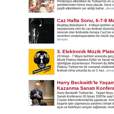
Printemps) etkinlikleri ile Türkiye'nin en 
şenliklerinden birine imza atacak. Gece 
çeşitli etkinliklerin yer aldığı bahar
...
deva
Caz Hafta Sonu, 6-7-8 M
Beşiktaş Belediyesi 6 . 8 Mayıs tarihleri 
meydanında mini bir caz festivali düzenli
sürecek olan festivalde Avrupa Cazı'nın en
severlere unutamayacakları bir müzik ziyaf
devamı
3. Elektronik Müzik Plat
29 Nisan - 7 Mayıs tarihleri arasında ger
Müzik Platosu İstanbul Kültür ve Sanat V
işbirliğiyle düzenleniyor. Phonem By Mille
Platosu Türkiye'nin bir numaralı elektro
festivali olma yolunda bu yıl 3. kez
...
deva
Harry Beckwith'le Yaşa
Kazanma Sanatı Konfer
Harry Beckwith Türkiye'de... Yaşam Boy
Sanatı Konferansı 26 Nisan 2005'te saat 
Ceylan Intercontinental'da yapılacak. Ko
başarılı işler yapmanıza yardımcı olmak d
açısı ve belirleyici araçlar sağlamak; mo