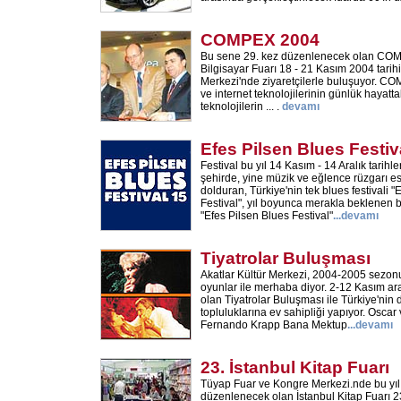
COMPEX 2004
Bu sene 29. kez düzenlenecek olan COM
Bilgisayar Fuarı 18 - 21 Kasım 2004 tarihi
Merkezi'nde ziyaretçilerle buluşuyor. C
ve internet teknolojilerinin günlük hayatta
teknolojilerin ... .
devamı
Efes Pilsen Blues Festiv
Festival bu yıl 14 Kasım - 14 Aralık tarihle
şehirde, yine müzik ve eğlence rüzgarı esti
dolduran, Türkiye'nin tek blues festivali "
Festival", yıl boyunca merakla beklenen b
"Efes Pilsen Blues Festival"
...
devamı
Tiyatrolar Buluşması
Akatlar Kültür Merkezi, 2004-2005 sezonu
oyunlar ile merhaba diyor. 2-12 Kasım ara
olan Tiyatrolar Buluşması ile Türkiye'nin d
topluluklarına ev sahipliği yapıyor. Osca
Fernando Krapp Bana Mektup
...
devamı
23. İstanbul Kitap Fuarı
Tüyap Fuar ve Kongre Merkezi.nde bu yı
düzenlenecek olan İstanbul Kitap Fuarı 23