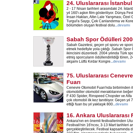
24. Uluslararası İstanbul
2 - 17 Nisan tarihleri arasındaki 24. İstan
yıl 160'ı aşkın film gösteriliyor. Dünya F
İnsan Hakları, Altın Lale Yarışması, Özel 
Turgul'a Saygı, Çek Canlandırma ve Kore F
bölümden oluşan festival dolu
...
devamı
Sabah Spor Ödülleri 20
Sabah Gazetesi, geçen yıl sporu ve sporc
etmek hedefiyle yola çıktığı .Sabah Spor Ö
ikincisini düzenledi. 2004 yılında Türk s
etmiş sporcuların ödüllendirildiği tören
akşamı Lütfü Kırdar Kongre
...
devamı
75. Uluslararası Cenevr
Fuarı
Cenevre Otomobil Fuarı'nda birbirinden il
otomobiller otomobil meraklılarının beğen
F 430 Spider, Rinspeed Chopster ve Alfa
çok otomobil ilk kez tanıtılıyor. Geçen yıl 
ettiği fuarı bu yıl yaklaşık 800
...
devamı
16. Ankara Uluslararası F
Ankara'nın en önemli festivallerinden Ulu
Festivali'nin 16'ncısı, 3-13 Mart tarihleri 
gerçekleştirilecek. Festival kapsamında