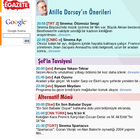
20:55
[
TRT 2
] Sinema: Ölümsüz Sevgi
Sinema Büyüsü'nde müzik üzerine bir film var. Büyük Alman bestecis
Beethowen'in vaktiyle sevdiği bir kadının kimliğinin
Google Arama
araştırılması
...devamı
22:00
[
CNBC-e
] Sinema Ayı
Öksüz kalan bir ayı, doğanın içinde hayatta kalmaya çalışır. Fransız
yönetmen Jean-Jacques Annaud'nu ünlü belgeseli, uzun bir aradan
sonra
...devamı
20:00
[
atv
] Avrupa Yakası-Tekrar
Sezen Aksu'lu unutulmaz yılbaşı bölümü bir kez daha izlenir.
devamı
21:45
[
atv
] Aşk Oyunu
Aradan yıllar geçer. Ve kader Sarp ve Ekin'i aynı şehirde yeniden bir 
23:00
[
atv
] Siyaset Meydanı
Programa bu gece kredi kartı mağdurları konuk oluyor.
devamı
20:00
[
Star
] En Son Babalar Duyar
"En Son Babalar Duyar" kahkaha dolu yeni bölümüyle ekranda.
21:00
[
CNN TÜRK
] beş N bir K
Keloğlan Kara Prens'e Karşı'dan Özcan Deniz ve M. Ali Erbil "5n
1k"da.
21:30
[
TGRT
] Sinema Spartacus
"Spartacus": Goran Visnjic ve Alan Bates'in oynadığı 2004 yapımı
film...