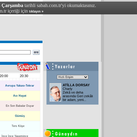
- Çarşamba
tarihli sabah.com.tr'yi okumaktasınız.
.tr içeriği için
tıklayın »
20:00
20:30
ATİLLA DORSAY
Avrupa Yakası-Tekrar
Charly
Zekâ ve deha
Acı Hayat
arasında Geri zekâlı
bir adam, yeni
...
En Son Babalar Duyar
Gümüş
Ters Köşe
İnce İnce Yasemince