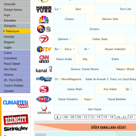
Otomobil
Ça ~
Spor
Tech Life
Detaylı Arama
Arşiv
Cheers
Gilmore Girls
Etkinlikler
Günaydın
Emelce
»
Televizyon
Astroloji
Şebnem ~
Haber Saati
Magazin
Sağlık
Ba ~
Gece- ~
Ve ~
Akşam Haberleri
Cuma
Cumartesi
Seans Analiz
Afiş
Editör
Pazar Sabah
İşte İnsan
Sinema: Daniel Boone
Yabancı Müzik
Sinema
Di ~
MovieMagazine
Salak ile Avanak 2: Harry ve Lloyd Bulu
20. YILA ÖZEL
Turizm Rehberi
Zaboo Mafo
Ana Haber
Sp ~
Çizerler
Sanat Gündemi
Haya ~
Hayal Beldeler
İşte Hayat