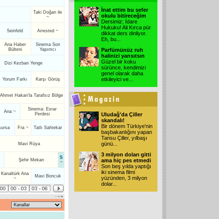
İnat ettim bu sefer
Taki Doğan ile
okulu bitireceğim
~
Dersimiz; İdare
Hukuku! Ali Kırca pür
Seinfeld
Arrested ~
dikkat ders dinliyor.
Eh, bu
...
Ana Haber
Sinema Son
Bülteni
Yapımcı
Parfümünüz ruh
halinizi yansıtsın
Güzel bir koku
Dizi Kezban Yenge
sürünce, kendimizi
genel olarak daha
etkileyici ve
...
Yorum Farkı
Karşı Görüş
Ahmet Hakan'la Tarafsız Bölge
Sinema: Esrar
Ana ~
Perdesi
Uludağ'da Çiller
skandalı!
Bir dönem Türkiye'nin
şursa
Fra ~
Tatlı Sahtekar
başbakanlığını yapan
Tansu Çiller, yılbaşı
günü
...
Mavi Rüya
3 milyon doları gitti
S
Şehir Mekan
ama hiç pes etmedi
~
Son beş yılda yaptığı
iki sinema filmi
Kanaltürk Ana
Mavi Boncuk
yüzünden, 3 milyon
~
dolar
...