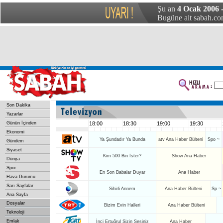
Şu an
4 Ocak 2006 
Bugüne ait sabah.com
Son Dakika
Yazarlar
Günün İçinden
18:00
18:30
19:00
19:30
Ekonomi
Ya Şundadır Ya Bunda
atv Ana Haber Bülteni
Spo ~
Gündem
Siyaset
Kim 500 Bin İster?
Show Ana Haber
Dünya
Spor
En Son Babalar Duyar
Ana Haber
Hava Durumu
Sarı Sayfalar
Sihirli Annem
Ana Haber Bülteni
Sp ~
Ana Sayfa
Dosyalar
Bizim Evin Halleri
Ana Haber Bülteni
Teknoloji
Emlak
İnci Ertuğrul Sizin Sesiniz
Ana Haber