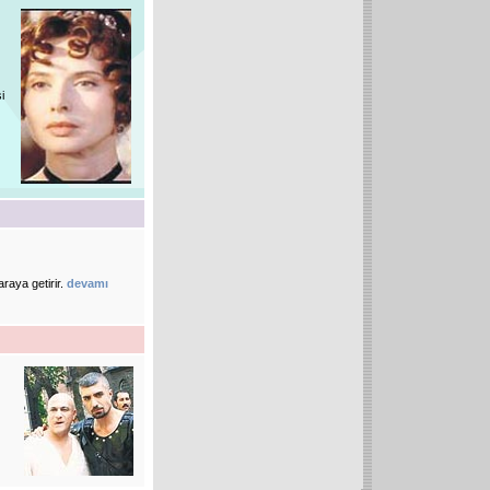
i
araya getirir.
devamı