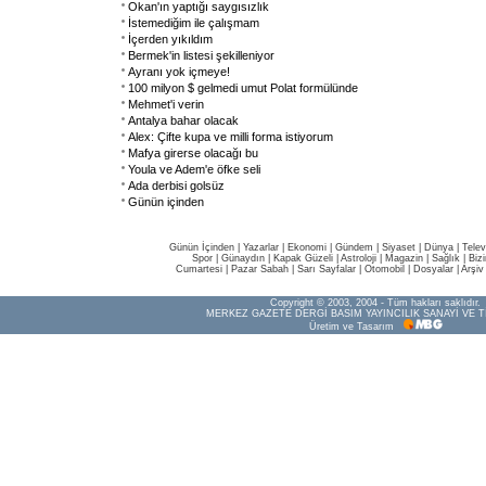
Okan'ın yaptığı saygısızlık
İstemediğim ile çalışmam
İçerden yıkıldım
Bermek'in listesi şekilleniyor
Ayranı yok içmeye!
100 milyon $ gelmedi umut Polat formülünde
Mehmet'i verin
Antalya bahar olacak
Alex: Çifte kupa ve milli forma istiyorum
Mafya girerse olacağı bu
Youla ve Adem'e öfke seli
Ada derbisi golsüz
Günün içinden
Günün İçinden
|
Yazarlar
|
Ekonomi
|
Gündem
|
Siyaset
|
Dünya |
Telev
Spor
|
Günaydın
|
Kapak Güzeli
|
Astroloji
|
Magazin
|
Sağlık
|
Biz
Cumartesi
|
Pazar Sabah
|
Sarı Sayfalar
|
Otomobil
|
Dosyalar
|
Arşiv
Copyright © 2003, 2004 - Tüm hakları saklıdır.
MERKEZ GAZETE DERGİ BASIM YAYINCILIK SANAYİ VE T
Üretim ve Tasarım