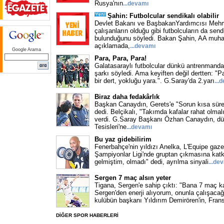
Rusya'nın
...
devamı
Şahin: Futbolcular sendikalı olabilir
Devlet Bakanı ve BaşbakanYardımcısı Mehm
çalışanların olduğu gibi futbolcuların da sen
bulunduğunu söyledi. Bakan Şahin, AA muhab
açıklamada,
...
devamı
Google Arama
Para, Para, Para!
Galatasaraylı futbolcular dünkü antrenmand
şarkı söyledi. Ama keyiften değil dertten: "Pa
bir dert, yokluğu yara.". G.Saray'da 2.yarı
...
d
Biraz daha fedakârlık
Başkan Canaydın, Gerets'e "Sorun kısa süre
dedi. Belçikalı, "Takımda kafalar rahat olmalı
verdi. G.Saray Başkanı Özhan Canaydın, dü
Tesisleri'ne
...
devamı
Bu yaz gidebilirim
Fenerbahçe'nin yıldızı Anelka, L'Equipe gaze
Şampiyonlar Ligi'nde gruptan çıkmasına katk
gelmiştim, olmadı" dedi, ayrılma sinyali
...
dev
Sergen 7 maç alsın yeter
Tigana, Sergen'e sahip çıktı: "Bana 7 maç ka
Sergen'den enerji alıyorum, onunla çalışaca
kulübün başkanı Yıldırım Demirören'in, Frans
DİĞER SPOR HABERLERİ