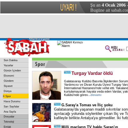
Şu an
4 Ocak 2006 
Bugüne ait sabah.com
Son Dakika
Yazarlar
Günün İçinden
Turgay Vardar öldü
Ekonomi
Gündem
Galatasaray Kulübü Basınla İlişkilerden Soru
Yardımcısı ve Divan Kurulu Üyesi Turgay Vard
Siyaset
İnternational Hastanesi'nde vefat etti. Yakalan
Dünya
kurtulamayarak hayata veda eden Vardar, yakl
Kulübü'nde görev
...
devamı
»
Spor
Hava Durumu
G.Saray'a Tomas ve İliç şoku
Sarı Sayfalar
Galatasaray'da yaşanan maddi sıkıntılar so
Ana Sayfa
ayrılacağı yolunda söylentiler çıkan Iliç ve T
Dosyalar
kafileyle birlikte Antalya'ya gitmediler. İki fu
Teknoloji
Milli maçların TV hakkı Saran'ın
Emlak