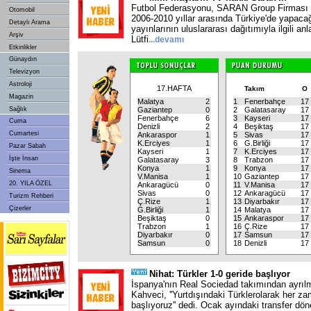
Futbol Federasyonu, SARAN Group Firması ile
Otomobil
2006-2010 yıllar arasında Türkiye'de yapaca
Detaylı Arama
yayınlarının uluslararası dağıtımıyla ilgili a
Arşiv
Lütfi
...
devamı
Etkinlikler
Günaydın
Televizyon
Astroloji
17.HAFTA
Takım
O
Magazin
Malatya
2
1
Fenerbahçe
17
Sağlık
Gaziantep
0
2
Galatasaray
17
Fenerbahçe
6
3
Kayseri
17
Cuma
Denizli
2
4
Beşiktaş
17
Cumartesi
Ankaraspor
1
5
Sivas
17
K.Erciyes
1
6
G.Birliği
17
Pazar Sabah
Kayseri
1
7
K.Erciyes
17
İşte İnsan
Galatasaray
3
8
Trabzon
17
Konya
1
9
Konya
17
Sinema
V.Manisa
1
10
Gaziantep
17
20. YILA ÖZEL
Ankaragücü
0
11
V.Manisa
17
Sivas
0
12
Ankaragücü
17
Turizm Rehberi
Ç.Rize
1
13
Diyarbakır
17
Çizerler
G.Birliği
1
14
Malatya
17
Beşiktaş
0
15
Ankaraspor
17
Trabzon
1
16
Ç.Rize
17
Diyarbakır
0
17
Samsun
17
Samsun
0
18
Denizli
17
Nihat: Türkler 1-0 geride başlıyor
İspanya'nın Real Sociedad takımından ayrıl
Kahveci, ''Yurtdışındaki Türklerolarak her z
başlıyoruz'' dedi. Ocak ayındaki transfer dö