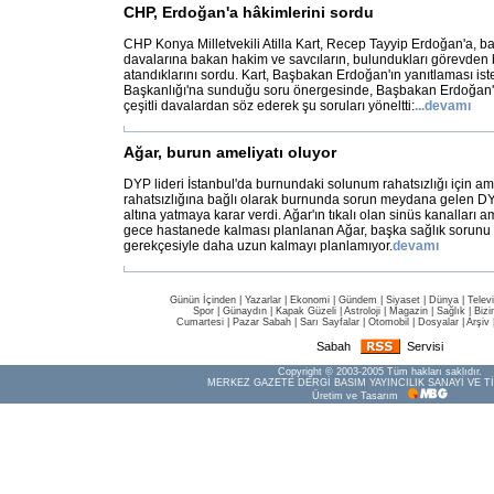
CHP, Erdoğan'a hâkimlerini sordu
CHP Konya Milletvekili Atilla Kart, Recep Tayyip Erdoğan'a,
davalarına bakan hakim ve savcıların, bulundukları görevden
atandıklarını sordu. Kart, Başbakan Erdoğan'ın yanıtlaması ist
Başkanlığı'na sunduğu soru önergesinde, Başbakan Erdoğan'ın
çeşitli davalardan söz ederek şu soruları yöneltti:
...
devamı
Ağar, burun ameliyatı oluyor
DYP lideri İstanbul'da burnundaki solunum rahatsızlığı için ame
rahatsızlığına bağlı olarak burnunda sorun meydana gelen D
altına yatmaya karar verdi. Ağar'ın tıkalı olan sinüs kanalları am
gece hastanede kalması planlanan Ağar, başka sağlık sorunu
gerekçesiyle daha uzun kalmayı planlamıyor.
devamı
Günün İçinden
|
Yazarlar
|
Ekonomi
|
Gündem
|
Siyaset
|
Dünya |
Telev
Spor
|
Günaydın
|
Kapak Güzeli
|
Astroloji
|
Magazin
|
Sağlık
|
Bizi
Cumartesi
|
Pazar Sabah
|
Sarı Sayfalar
|
Otomobil
|
Dosyalar
|
Arşiv
Sabah
Servisi
Copyright © 2003-2005 Tüm hakları saklıdır.
MERKEZ GAZETE DERGİ BASIM YAYINCILIK SANAYİ VE Tİ
Üretim ve Tasarım