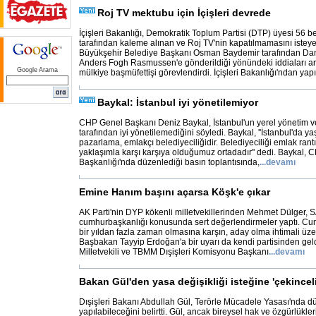
Roj TV mektubu için İçişleri devrede
İçişleri Bakanlığı, Demokratik Toplum Partisi (DTP) üyesi 56 b
tarafından kaleme alınan ve Roj TV'nin kapatılmamasını iste
Büyükşehir Belediye Başkanı Osman Baydemir tarafından Da
Anders Fogh Rasmussen'e gönderildiği yönündeki iddiaları ar
Google Arama
mülkiye başmüfettişi görevlendirdi. İçişleri Bakanlığı'ndan yap
Baykal: İstanbul iyi yönetilemiyor
CHP Genel Başkanı Deniz Baykal, İstanbul'un yerel yönetim 
tarafından iyi yönetilemediğini söyledi. Baykal, ''İstanbul'da y
pazarlama, emlakçı belediyeciliğidir. Belediyeciliği emlak rantı
yaklaşımla karşı karşıya olduğumuz ortadadır'' dedi. Baykal, C
Başkanlığı'nda düzenlediği basın toplantısında,
...
devamı
Emine Hanım başını açarsa Köşk'e çıkar
AK Parti'nin DYP kökenli milletvekillerinden Mehmet Dülger,
cumhurbaşkanlığı konusunda sert değerlendirmeler yaptı. Cu
bir yıldan fazla zaman olmasına karşın, aday olma ihtimali üzer
Başbakan Tayyip Erdoğan'a bir uyarı da kendi partisinden geld
Milletvekili ve TBMM Dışişleri Komisyonu Başkanı
...
devamı
Bakan Gül'den yasa değişikliği isteğine 'çekinceli
Dışişleri Bakanı Abdullah Gül, Terörle Mücadele Yasası'nda 
yapılabileceğini belirtti. Gül, ancak bireysel hak ve özgürlükle