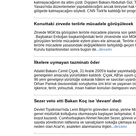
kalmayacağının da altını çizdi. Dışişleri Bakanı Abdullah Gül,
Yasası'nda düzenlemeler yapılabileceğini ancak bireysel hak 
gölgede kalmayacağını söyledi. CNN Türk'te katıldığı bir prog
Konuttaki zirvede terörle mücadele görüşülecek
Zirvede MGK'da görüşülen terörle mücadele planına son şeklin
. Başbakan Erdoğan başkanlığındaki terör zirvesinde son MGK
görüşülen terörle mücadele eylem planı ele alınacak. Terörle
terörle mücadele yasasındaki değişikliklerin tartışıldığı geçen 
Kurulu toplantısından sonra bugün de
...
devamı
İlkelere uymayan tazminatı öder
Adalet Bakanı Cemil Çiçek, 31 Aralık 2005'e kadar yayımladığı
genelgeleri amacıyla yürürlükten kaldırdı. Çiçek, AB'ye uyum
96 yeni genelgeyi yürürlüğe sokarak hâkim ve savcıları uyardı
Orhan Pamuk davasındaki soruşturma izni krizi ve yaşanan olay
işkence, terör, yolsuzluk, insan hakları konuları damgasını vur
Sezer veto etti Bakan Koç ise 'devam' dedi
Devlet Tiyatroları'nda Lemi Bilgin'in görevden alınıp, yerine M
genel müdürlük koltuğuna oturmasıyla başlayan tartışmalar, 4
boyut kazandı. Cumhurbaşkanı Ahmet Necdet Sezer, göreve v
sayıda yöneticinin istifasına ve sanatçıların sokağa çıkmaya 
neden olan Acar'ın, asaleten atanmasına ilişkin
...
devamı