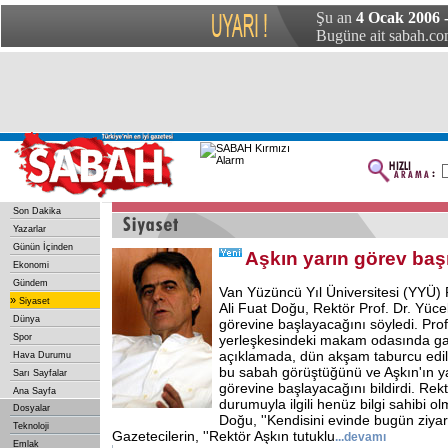
Şu an
4 Ocak 2006 
Bugüne ait sabah.com
Son Dakika
Yazarlar
Günün İçinden
Aşkın yarın görev baş
Ekonomi
Gündem
Van Yüzüncü Yıl Üniversitesi (YYÜ) R
»
Siyaset
Ali Fuat Doğu, Rektör Prof. Dr. Yücel
Dünya
görevine başlayacağını söyledi. Pro
Spor
yerleşkesindeki makam odasında gaz
açıklamada, dün akşam taburcu edile
Hava Durumu
bu sabah görüştüğünü ve Aşkın'ın y
Sarı Sayfalar
görevine başlayacağını bildirdi. Rekt
Ana Sayfa
durumuyla ilgili henüz bilgi sahibi 
Dosyalar
Doğu, ''Kendisini evinde bugün ziyar
Teknoloji
Gazetecilerin, ''Rektör Aşkın tutuklu
...
devamı
Emlak