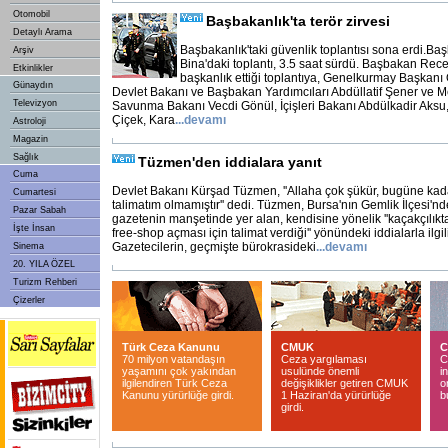
Otomobil
Başbakanlık'ta terör zirvesi
Detaylı Arama
Başbakanlık'taki güvenlik toplantısı sona erdi.B
Arşiv
Bina'daki toplantı, 3.5 saat sürdü. Başbakan Rec
Etkinlikler
başkanlık ettiği toplantıya, Genelkurmay Başkanı
Günaydın
Devlet Bakanı ve Başbakan Yardımcıları Abdüllatif Şener ve Me
Televizyon
Savunma Bakanı Vecdi Gönül, İçişleri Bakanı Abdülkadir Aksu
Çiçek, Kara
...
devamı
Astroloji
Magazin
Sağlık
Tüzmen'den iddialara yanıt
Cuma
Devlet Bakanı Kürşad Tüzmen, ''Allaha çok şükür, bugüne kada
Cumartesi
talimatım olmamıştır'' dedi. Tüzmen, Bursa'nın Gemlik İlçesi'nde
Pazar Sabah
gazetenin manşetinde yer alan, kendisine yönelik ''kaçakçılıkt
İşte İnsan
free-shop açması için talimat verdiği'' yönündeki iddialarla ilgili
Gazetecilerin, geçmişte bürokrasideki
...
devamı
Sinema
20. YILA ÖZEL
Turizm Rehberi
Çizerler
Türk Ceza Kanunu
CMUK
C
70 milyon vatandaşın
Ceza yargılaması
C
yaşamını çok yakından
usulünde önemli
i
ilgilendiren Türk Ceza
değişiklikler getiren CMUK
o
Kanunu yürürlüğe girdi.
1 Haziran'da yürürlüğe
b
girdi.