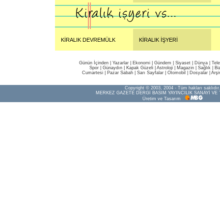
KİRALIK DEVREMÜLK
KİRALIK İŞYERİ
Günün İçinden
|
Yazarlar
|
Ekonomi
|
Gündem
|
Siyaset
|
Dünya |
Tel
Spor
|
Günaydın
|
Kapak Güzeli
|
Astroloji
|
Magazin
|
Sağlık
|
Bi
Cumartesi
|
Pazar Sabah
|
Sarı Sayfalar
|
Otomobil
|
Dosyalar
|
Arşi
Copyright © 2003, 2004 - Tüm hakları saklıdır.
MERKEZ GAZETE DERGİ BASIM YAYINCILIK SANAYİ VE 
Üretim ve Tasarım