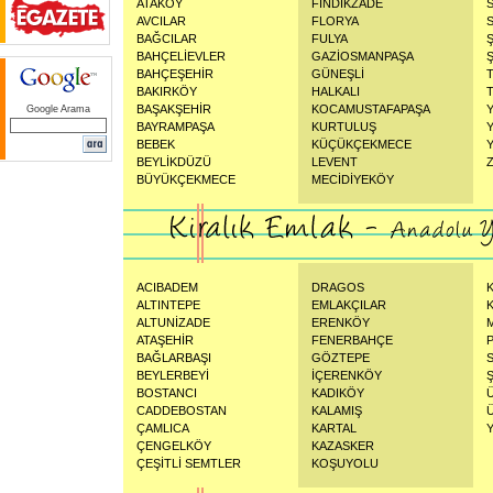
ATAKÖY
FINDIKZADE
AVCILAR
FLORYA
BAĞCILAR
FULYA
BAHÇELİEVLER
GAZİOSMANPAŞA
Ş
BAHÇEŞEHİR
GÜNEŞLİ
BAKIRKÖY
HALKALI
BAŞAKŞEHİR
KOCAMUSTAFAPAŞA
Google Arama
BAYRAMPAŞA
KURTULUŞ
BEBEK
KÜÇÜKÇEKMECE
BEYLİKDÜZÜ
LEVENT
BÜYÜKÇEKMECE
MECİDİYEKÖY
ACIBADEM
DRAGOS
ALTINTEPE
EMLAKÇILAR
ALTUNİZADE
ERENKÖY
ATAŞEHİR
FENERBAHÇE
BAĞLARBAŞI
GÖZTEPE
BEYLERBEYİ
İÇERENKÖY
BOSTANCI
KADIKÖY
CADDEBOSTAN
KALAMIŞ
ÇAMLICA
KARTAL
ÇENGELKÖY
KAZASKER
ÇEŞİTLİ SEMTLER
KOŞUYOLU