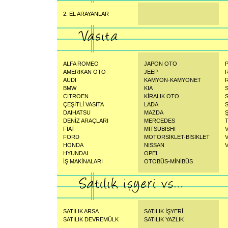
2. EL ARAYANLAR
ALFA ROMEO
JAPON OTO
AMERİKAN OTO
JEEP
AUDI
KAMYON-KAMYONET
BMW
KIA
CITROEN
KİRALIK OTO
ÇEŞİTLİ VASITA
LADA
DAIHATSU
MAZDA
DENİZ ARAÇLARI
MERCEDES
FİAT
MITSUBISHI
FORD
MOTORSİKLET-BİSİKLET
HONDA
NISSAN
HYUNDAI
OPEL
İŞ MAKİNALARI
OTOBÜS-MİNİBÜS
SATILIK ARSA
SATILIK İŞYERİ
SATILIK DEVREMÜLK
SATILIK YAZLIK