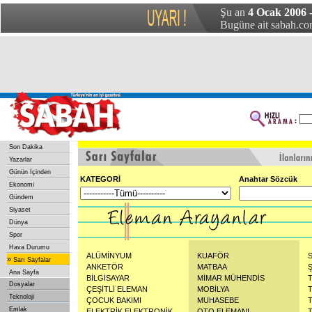
Şu an
4 Ocak 2006 
Bugüne ait sabah.com
Son Dakika
Yazarlar
Günün İçinden
KATEGORİ
Anahtar Sözcük
Ekonomi
Gündem
Siyaset
Dünya
Spor
Hava Durumu
ALÜMİNYUM
KUAFÖR
»
Sarı Sayfalar
ANKETÖR
MATBAA
Ana Sayfa
BİLGİSAYAR
MİMAR MÜHENDİS
Dosyalar
ÇEŞİTLİ ELEMAN
MOBİLYA
Teknoloji
ÇOCUK BAKIMI
MUHASEBE
Emlak
ELEKTRİK ELEKTRONİK
OTO ELEMANI