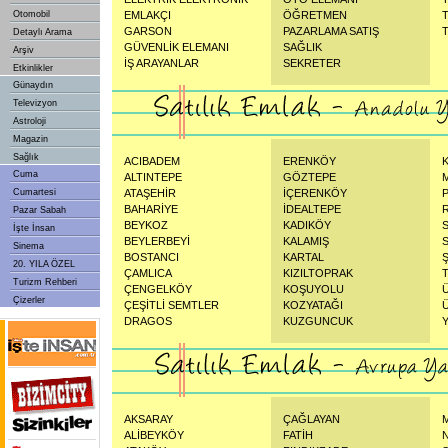
Otomobil
EMLAKÇI
ÖĞRETMEN
GARSON
PAZARLAMA SATIŞ
Detaylı Arama
GÜVENLİK ELEMANI
SAĞLIK
Arşiv
İŞ ARAYANLAR
SEKRETER
Etkinlikler
Günaydın
Televizyon
Astroloji
Magazin
Sağlık
ACIBADEM
ERENKÖY
Cuma
ALTINTEPE
GÖZTEPE
Cumartesi
ATAŞEHİR
İÇERENKÖY
BAHARİYE
İDEALTEPE
Pazar Sabah
BEYKOZ
KADIKÖY
İşte İnsan
BEYLERBEYİ
KALAMIŞ
Sinema
BOSTANCI
KARTAL
20. YILA ÖZEL
ÇAMLICA
KIZILTOPRAK
Turizm Rehberi
ÇENGELKÖY
KOŞUYOLU
Çizerler
ÇEŞİTLİ SEMTLER
KOZYATAĞI
DRAGOS
KUZGUNCUK
AKSARAY
ÇAĞLAYAN
ALİBEYKÖY
FATİH