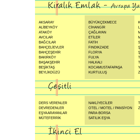
AKSARAY
BÜYÜKÇEKMECE
ALİBEYKÖY
CİHANGİR
ATAKÖY
ÇAĞLAYAN
AVCILAR
ETİLER
BAĞCILAR
FATİH
BAHÇELİEVLER
FINDIKZADE
BAHÇEŞEHİR
FLORYA
Ş
BAKIRKÖY
FULYA
BAŞAKŞEHİR
HALKALI
BEŞİKTAŞ
KOCAMUSTAFAPAŞA
BEYLİKDÜZÜ
KURTULUŞ
DERS VERENLER
NAKLİYECİLER
DEVREDENLER
OTEL / MOTEL / PANSİYON
Z
EŞYA ARAYANLAR
PARA-BORSA
MÜTEFERRİK
SATILIK EŞYA