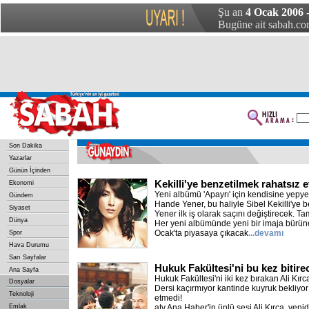
Şu an
4 Ocak 2006 
Bugüne ait sabah.com
Son Dakika
Yazarlar
Günün İçinden
Kekilli'ye benzetilmek rahatsız et
Ekonomi
Yeni albümü 'Apayrı' için kendisine yepyen
Gündem
Hande Yener, bu haliyle Sibel Kekilli'ye 
Siyaset
Yener ilk iş olarak saçını değiştirecek. Tam
Dünya
Her yeni albümünde yeni bir imaja bürü
Ocak'ta piyasaya çıkacak
...devamı
Spor
Hava Durumu
Sarı Sayfalar
Hukuk Fakültesi'ni bu kez bitire
Ana Sayfa
Hukuk Fakültesi'ni iki kez bırakan Ali Kırca
Dosyalar
Dersi kaçırmıyor kantinde kuyruk bekliyo
Teknoloji
etmedi!
Emlak
atv Ana Haber'in ünlü sesi Ali Kırca, yeni