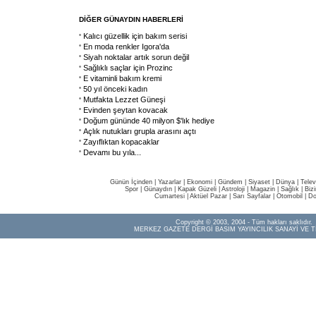
DİĞER GÜNAYDIN HABERLERİ
Kalıcı güzellik için bakım serisi
En moda renkler Igora'da
Siyah noktalar artık sorun değil
Sağlıklı saçlar için Prozinc
E vitaminli bakım kremi
50 yıl önceki kadın
Mutfakta Lezzet Güneşi
Evinden şeytan kovacak
Doğum gününde 40 milyon $'lık hediye
Açlık nutukları grupla arasını açtı
Zayıflıktan kopacaklar
Devamı bu yıla...
Günün İçinden
|
Yazarlar
|
Ekonomi
|
Gündem
|
Siyaset
|
Dünya |
Telev
Spor
|
Günaydın
|
Kapak Güzeli
|
Astroloji
|
Magazin
|
Sağlık
|
Biz
Cumartesi
|
Aktüel Pazar
|
Sarı Sayfalar
|
Otomobil
|
Do
Copyright © 2003, 2004 - Tüm hakları saklıdır.
MERKEZ GAZETE DERGİ BASIM YAYINCILIK SANAYİ VE T