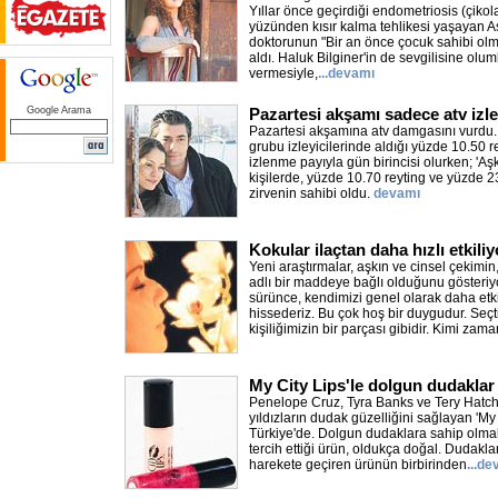
Yıllar önce geçirdiği endometriosis (çikola
yüzünden kısır kalma tehlikesi yaşayan A
doktorunun "Bir an önce çocuk sahibi olmal
aldı. Haluk Bilginer'in de sevgilisine olum
vermesiyle,
...devamı
Google Arama
Pazartesi akşamı sadece atv izl
Pazartesi akşamına atv damgasını vurdu. 
grubu izleyicilerinde aldığı yüzde 10.50 
izlenme payıyla gün birincisi olurken; 'A
kişilerde, yüzde 10.70 reyting ve yüzde 2
zirvenin sahibi oldu.
devamı
Kokular ilaçtan daha hızlı etkiliy
Yeni araştırmalar, aşkın ve cinsel çekimi
adlı bir maddeye bağlı olduğunu gösteriyo
sürünce, kendimizi genel olarak daha etk
hissederiz. Bu çok hoş bir duygudur. Seçt
kişiliğimizin bir parçası gibidir. Kimi zama
My City Lips'le dolgun dudaklar
Penelope Cruz, Tyra Banks ve Tery Hatch
yıldızların dudak güzelliğini sağlayan 'My C
Türkiye'de. Dolgun dudaklara sahip olmak
tercih ettiği ürün, oldukça doğal. Dudakla
harekete geçiren ürünün birbirinden
...d