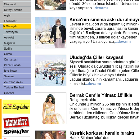
döndü. 30 sene önce İstanbul Üniversites
Otomobil
kayıt yaptıran
...devamı
Detaylı Arama
Arşiv
Kırca'nın sinema aşkı durulmuy
Etkinlikler
Levent Kırca, dört yılda toplam üç milyon d
»
Günaydın
filminde büyük zarara uğramasına karşın ye
Televizyon
Çığlık'a 1.5 milyon dolar yatırdı. Son beş 
filmi yüzünden, 3 milyon dolar kaybeden 
Astroloji
vazgeçmiyor! Usta oyuncu;
...devamı
Magazin
Sağlık
Cuma
Uludağ'da Çiller kavgası!
Cumartesi
Siyaseti bıraktıktan sonra ortalarda görül
Pazar Sabah
sesi, Uludağ'da duyuldu! Yılbaşı tatilini
için Uludağ Le Chalet Oteli'ne gelen Çill
İşte İnsan
Çiller'le büyük bir kavgaya tutuştu.
Sinema
Jaguar skandalının kahramanı, Jaguar'ın
20. YILA ÖZEL
temsilcisi
...devamı
Turizm Rehberi
Çizerler
Berrak Cem'le Yılmaz 18'likle
Rol gerçek oldu
On günde 1 milyon 255 bin kişinin izlediği 
iki ünlü ismi; Cem Yılmaz ve Yılmaz Erdo
birbirlerinden etkilenen Cem Yılmaz ile ro
Berrak Tüzünataç, bu ilişkiyi gerçek haya
Kısırlık korkusu hamile bıraktı
Haluk Bilginer 'olur' dedi