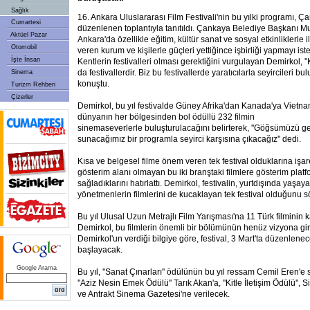
Sağlık
16. Ankara Uluslararası Film Festivali'nin bu yılki programı, 
Cumartesi
düzenlenen toplantıyla tanıtıldı. Çankaya Belediye Başkanı Mu
Aktüel Pazar
Ankara'da özellikle eğitim, kültür sanat ve sosyal etkinliklerle 
Otomobil
veren kurum ve kişilerle güçleri yettiğince işbirliği yapmayı iste
İşte İnsan
Kentlerin festivalleri olması gerektiğini vurgulayan Demirkol, '
da festivallerdir. Biz bu festivallerde yaratıcılarla seyircileri bu
Sinema
konuştu.
Turizm Rehberi
Çizerler
Demirkol, bu yıl festivalde Güney Afrika'dan Kanada'ya Vietn
dünyanın her bölgesinden bol ödüllü 232 filmin
sinemaseverlerle buluşturulacağını belirterek, ''Göğsümüzü g
sunacağımız bir programla seyirci karşısına çıkacağız'' dedi.
Kısa ve belgesel filme önem veren tek festival olduklarına işa
gösterim alanı olmayan bu iki branştaki filmlere gösterim plat
sağladıklarını hatırlattı. Demirkol, festivalin, yurtdışında yaşay
yönetmenlerin filmlerini de kucaklayan tek festival olduğunu s
Bu yıl Ulusal Uzun Metrajlı Film Yarışması'na 11 Türk filminin k
Demirkol, bu filmlerin önemli bir bölümünün henüz vizyona gir
Demirkol'un verdiği bilgiye göre, festival, 3 Mart'ta düzenlenec
başlayacak.
Google Arama
Bu yıl, ''Sanat Çınarları'' ödülünün bu yıl ressam Cemil Eren'e 
''Aziz Nesin Emek Ödülü'' Tarık Akan'a, ''Kitle İletişim Ödülü'',
ve Antrakt Sinema Gazetesi'ne verilecek.