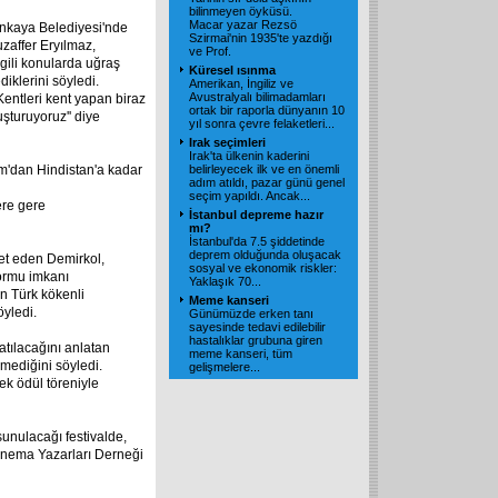
bilinmeyen öyküsü.
Macar yazar Rezsö
Çankaya Belediyesi'nde
Szirmai'nin 1935'te yazdığı
zaffer Eryılmaz,
ve Prof.
ilgili konularda uğraş
Küresel ısınma
diklerini söyledi.
Amerikan, İngiliz ve
Avustralyalı bilimadamları
'Kentleri kent yapan biraz
ortak bir raporla dünyanın 10
luşturuyoruz'' diye
yıl sonra çevre felaketleri...
Irak seçimleri
Irak'ta ülkenin kaderini
am'dan Hindistan'a kadar
belirleyecek ilk ve en önemli
adım atıldı, pazar günü genel
seçim yapıldı. Ancak...
ere gere
İstanbul depreme hazır
mı?
İstanbul'da 7.5 şiddetinde
deprem olduğunda oluşacak
ret eden Demirkol,
sosyal ve ekonomik riskler:
formu imkanı
Yaklaşık 70...
an Türk kökenli
Meme kanseri
öyledi.
Günümüzde erken tanı
sayesinde tedavi edilebilir
hastalıklar grubuna giren
atılacağını anlatan
meme kanseri, tüm
mediğini söyledi.
gelişmelere...
ek ödül töreniyle
sunulacağı festivalde,
 Sinema Yazarları Derneği