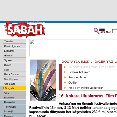
Yazarlar
Günün İçinden
Ekonomi
Gündem
Siyaset
Dünya
16. Ankara Uluslararası Film Festivali
Spor
Festival bölümleri
Hava Durumu
Program listesi
Sarı Sayfalar
Ödüller
Ana Sayfa
Kısa Film Partisi ve sergiler
»
Dosyalar
Arşiv
16. Ankara Uluslararası Film F
Etkinlikler
Günaydın
Ankara'nın en önemli festivallerind
Televizyon
Festivali'nin 16'ncısı, 3-13 Mart tarihleri arasında gerçe
kapsamında dünyanın her köşesinden 232 film, sinem
Astroloji
buluşacak.
Magazin