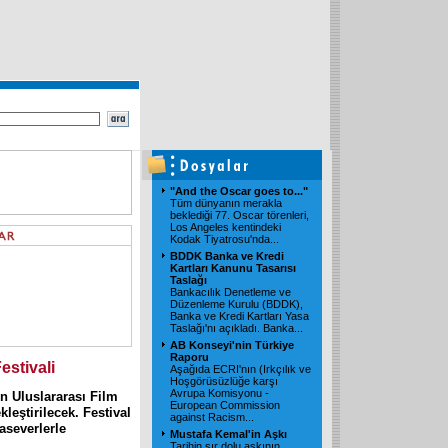
"And the Oscar goes to..."
Tüm dünyanın merakla
beklediği 77. Oscar törenleri,
Los Angeles kentindeki
Kodak Tiyatrosu'nda...
BDDK Banka ve Kredi
Kartları Kanunu Tasarısı
Taslağı
Bankacılık Denetleme ve
Düzenleme Kurulu (BDDK),
Banka ve Kredi Kartları Yasa
Taslağı'nı açıkladı. Banka...
AB Konseyi'nin Türkiye
Raporu
estivali
Aşağıda ECRI'nın (Irkçılık ve
Hoşgörüsüzlüğe karşı
Avrupa Komisyonu -
en Uluslararası Film
European Commission
kleştirilecek. Festival
against Racism...
aseverlerle
Mustafa Kemal'in Aşkı
Tarihin sır dolu aşkının