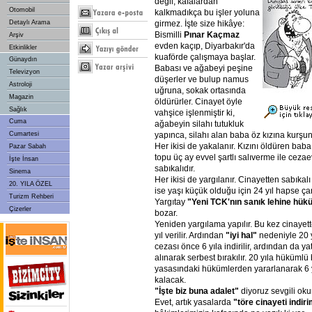
değil, kafalardan
Otomobil
kalkmadıkça bu işler yoluna
girmez. İşte size hikâye:
Detaylı Arama
Bismilli
Pınar Kaçmaz
Arşiv
evden kaçıp, Diyarbakır'da
Etkinlikler
kuaförde çalışmaya başlar.
Günaydın
Babası ve ağabeyi peşine
Televizyon
düşerler ve bulup namus
Astroloji
uğruna, sokak ortasında
Magazin
öldürürler. Cinayet öyle
Sağlık
vahşice işlenmiştir ki,
Cuma
ağabeyin silahı tutukluk
yapınca, silahı alan baba öz kızına kurşunl
Cumartesi
Her ikisi de yakalanır. Kızını öldüren bab
Pazar Sabah
topu üç ay evvel şartlı salıverme ile ceza
İşte İnsan
sabıkalıdır.
Sinema
Her ikisi de yargılanır. Cinayetten sabıka
20. YILA ÖZEL
ise yaşı küçük olduğu için 24 yıl hapse çarpt
Turizm Rehberi
Yargıtay
"Yeni TCK'nın sanık lehine hük
Çizerler
bozar.
Yeniden yargılama yapılır. Bu kez cinayet
yıl verilir. Ardından
"iyi hal"
nedeniyle 20 yı
cezası önce 6 yıla indirilir, ardından da y
alınarak serbest bırakılır. 20 yıla hükümlü
yasasındaki hükümlerden yararlanarak 6 y
kalacak.
"İşte biz buna adalet"
diyoruz sevgili okur
Evet, artık yasalarda
"töre cinayeti indiri