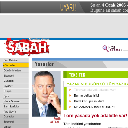
Şu an
4 Ocak 2006 
Bugüne ait sabah.com
Son Dakika
»
Yazarlar
Günün İçinden
Ekonomi
Gündem
Siyaset
Töre yasada yok adalette var!
Dünya
Bu mu delikanlılık!
Spor
Kredi kartı pul mudur!
Hava Durumu
Sarı Sayfalar
NE ZAMAN ADAM OLURUZ?
Ana Sayfa
Töre yasada yok adalette var!
Dosyalar
Teknoloji
Töre indirimi yasalardan
Emlak