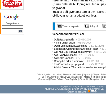
hâkimlerimizin kafasında ne yazık ki var.
Çünkü onlar da bu toprağın kültürünü payl
yaşıyorlar.
Yasalar değişiyor ama töreler aynı kalıyor
etkileyemiyor ama adaleti etkiliyor.
Google Arama
YAZARIN ÖNCEKİ YAZILARI
Doğalgaz gebeliği
/ 03-01-2006
Yılınız güzel olsun
/ 01-01-2006
Ucuz etin kampanyası olmaz
/ 31-12-2005
Başbakan Cumhurbaşkanı olmak ister
/ 30
Gül haklı, şu yasayı değiştireyim!
/ 29-12-2
Aynı yazıya iki tepki
/ 28-12-2005
Aklıselim kazandı
/ 27-12-2005
Canaydın artık istenmiyor
/ 26-12-2005
Türk'ün Türk'e propagandası
/ 25-12-2005
Adalet Bakanı: "Savcı ile başka bir konuyu g
Günün İçinden
|
Yazarlar
|
Ekonomi
|
Gündem
|
Siyaset
|
Dünya |
Telev
Spor
|
Günaydın
|
Kapak Güzeli
|
Astroloji
|
Magazin
|
Sağlık
|
Biz
Cumartesi
|
Pazar Sabah
|
Sarı Sayfalar
|
Otomobil
|
Dosyalar
|
Arşiv
Copyright © 2003, 2004 - Tüm hakları saklıdır.
MERKEZ GAZETE DERGİ BASIM YAYINCILIK SANAYİ VE T
Üretim ve Tasarım