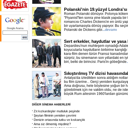
Polanski'nin 19.yüzyıl Londra'sı
Roman Polanski dönüyor. Polonya kökenli
"Piyanist"ten sonra yine klasik yapıda bir f
romancısı Charles Dickens'ın en ünlü yapıt
bir uyarlamasıyla dönüş yapıyor. Bu seçi
Google Arama
Polanski de Dickens gibi
...devamı
Sert erkekler, haydutlar ve yasa
Depardieu'nun muhteşem oynadığı Adalet
koyucularla haydutların birbirine karıştığı
kara-film denen türün Fransız kanadında
sürpriz, bu sinemanın son yıllardaki en iyi
biri, belki de birincisi. Paris'in göbeğinde
Sıkıştırılmış TV dizisi havasındak
Antalya'da izledikten sonra aldığım not
bu film üzerine... Gerçi yeniden kurgulayıp
Ama doğrusu, hele böylesine yoğun bir h
görebilmek için ne vaktim oldu, ne de isteğ
büyük Rum ailesinin 1960'lardan günüm
DİĞER SİNEMA HABERLERİ
Zıt kızkardeşler mutluluk peşinde
Şeytan filminin yeniden çevrimi
Denizin ortasında tutku ve kıskançlık
Ama siz ölmemiş miydiniz?