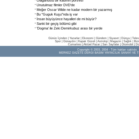
Olağanüstü bir kadının portresi
Unutulmaz filmler DVD'de
Meğer Oscar Wilde ne kadar modern bir yazarmış
Bu "Guguk Kuşu"nda iş var
İnsan büyüyünce hayalleri de mi büyür?
Sanki bir geçiş bölümü gibi
'Dogma' ile Zeki Demirkubuz arası bir yerde
Günün İçinden
|
Yazarlar
|
Ekonomi
|
Gündem
|
Siyaset
|
Dünya |
Telev
Spor
|
Günaydın
|
Kapak Güzeli
|
Astroloji
|
Magazin
|
Sağlık
|
Biz
Cumartesi
|
Aktüel Pazar
|
Sarı Sayfalar
|
Otomobil
|
Do
Copyright © 2003, 2004 - Tüm hakları saklıdır.
MERKEZ GAZETE DERGİ BASIM YAYINCILIK SANAYİ VE T