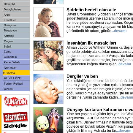
Otomobil
Şiddetin hedefi olan aile
Detaylı Arama
David Cronenberg Şiddetin Tarihçesi'nde
Arşiv
şiddet teması üzerine sağlam, ince ince iş
Etkinlikler
hem de şiddet gösterisi yapmadan. Küçü
Günaydın
karısı ve iki çocuğuyla yaşayan ve bir küç
görünümlü bir adam, günün
...devamı
Televizyon
Astroloji
Magazin
İnsanlığın ilk masalcıları
Sağlık
Alman Jacob ve Wilhelm Grimm kardeşler
genelde edebiyata katkıları muazzam sayıla
Cuma
başlarında, o zamana dek Avrupa'da kula
Cumartesi
çeşitli masalları derlemişler, insanlığın 
Pazar Sabah
söylenceleri kağıda dökmüşler
...devamı
İşte İnsan
»
Sinema
Dergiler ve ben
20. YILA ÖZEL
Yazı etkinliğimin önemli bir bölümünü der
Turizm Rehberi
onlara yazdığım yazılardan çok az insanı
onlar benim (ve sanırım çok kişinin) özenl
Çizerler
çoğu kalıcı olmaya aday yazılar. İşte bu 
dergisine, yakın zamanda kadın
...devamı
Dünyayı kurtaran kahraman civc
Yine her yaştan küçükler için yeni bir Wal
karşımızda... ABD ile hemen hemen ayni
çıkan film, Disney firmasının tümüyle bil
böylece en büyük rakibi Pixar'ın karşısın
çıktığı ilk filmmiş. Aslında bu tür
...devamı