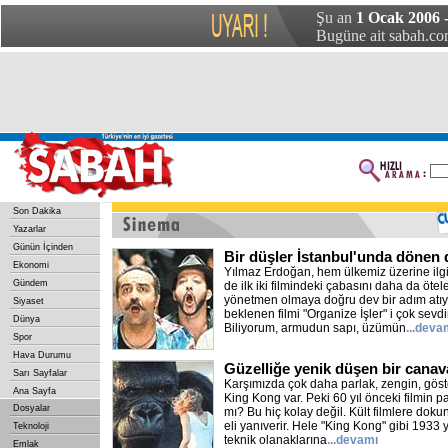
Şu an
1 Ocak 2006 
Bugüne ait sabah.com
Son Dakika
Yazarlar
Günün İçinden
Bir düşler İstanbul'unda dönen 
Ekonomi
Yılmaz Erdoğan, hem ülkemiz üzerine ilgi
Gündem
de ilk iki filmindeki çabasını daha da ötel
yönetmen olmaya doğru dev bir adım atıy
Siyaset
beklenen filmi "Organize İşler" i çok sev
Dünya
Biliyorum, armudun sapı, üzümün
...deva
Spor
Hava Durumu
Güzelliğe yenik düşen bir cana
Sarı Sayfalar
Karşımızda çok daha parlak, zengin, göster
Ana Sayfa
King Kong var. Peki 60 yıl önceki filmin
Dosyalar
mı? Bu hiç kolay değil. Kült filmlere dokun
eli yanıverir. Hele "King Kong" gibi 1933 y
Teknoloji
teknik olanaklarına
...devamı
Emlak