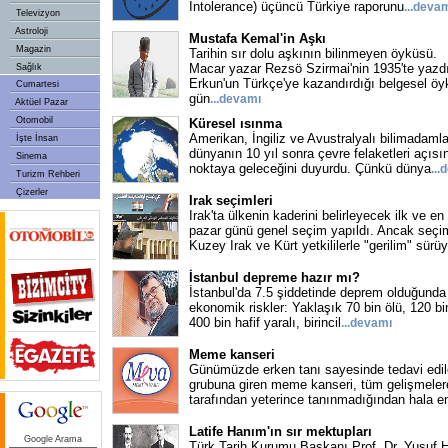
Intolerance) üçüncü Türkiye raporunu
...
devam
Televizyon
Astroloji
Mustafa Kemal'in Aşkı
Magazin
Tarihin sır dolu aşkının bilinmeyen öyküsü.
Macar yazar Rezsö Szirmai'nin 1935'te yazdı
Sağlık
Erkun'un Türkçe'ye kazandırdığı belgesel öy
Cumartesi
gün
...
devamı
Aktüel Pazar
Otomobil
Küresel ısınma
Amerikan, İngiliz ve Avustralyalı bilimadamlar
İşte İnsan
dünyanın 10 yıl sonra çevre felaketleri açıs
Sinema
noktaya geleceğini duyurdu. Çünkü dünya
...
d
Turizm Rehberi
Çizerler
Irak seçimleri
Irak'ta ülkenin kaderini belirleyecek ilk ve en
pazar günü genel seçim yapıldı. Ancak seçi
Kuzey Irak ve Kürt yetkililerle "gerilim" sürü
İstanbul depreme hazır mı?
İstanbul'da 7.5 şiddetinde deprem olduğunda
ekonomik riskler: Yaklaşık 70 bin ölü, 120 bin 
400 bin hafif yaralı, birincil
...
devamı
Meme kanseri
Günümüzde erken tanı sayesinde tedavi edileb
grubuna giren meme kanseri, tüm gelişmeler
tarafından yeterince tanınmadığından hala e
Latife Hanım'ın sır mektupları
Google Arama
Türk Tarih Kurumu Başkanı Prof. Dr. Yusuf H