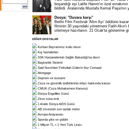
boşandığı eşi Latife Hanım'ın özel evrakını
bildirdi. Aralarında Mustafa Kemal Paşa'nın 
Dosya: "Duvara karşı"
Berlin Film Festivali 'Altın Ayı' ödülünü kaza
filminin 30 yaşındaki yönetmeni Fatih Akın'ı
izlemeye hazırlanın. 21 Ocak'ta gösterime gi
DİĞER DOSYALAR
Kurban Bayramınız kutlu olsun
Kış hastalıkları
SSK Hastanelerinin Sağlık Bakanlığı'na devri
Başkanlık Sistemi
Said Nursi'den Fethullah Gülen'e Nur Cemaati
Mortgage
Deprem ve tsunami
Ceza ve güvenlik tedbirlerinin infazı hakkında kanun
CMUK (Ceza Muhakemesi Kanunu)
Dünya Engelliler Günü
Zirve sona erdi
1 Aralık Dünya AIDS Günü
AB zirvesinin son taslak metni
Avrupa Anayasası
Sporda şike ve şiddet
1 Milyon TL = 1 Yeni Türk Lirası