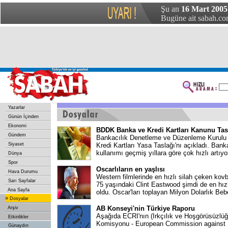
Şu an
16 Mart 2005
Bugüne ait sabah.com
Yazarlar
Günün İçinden
Ekonomi
BDDK Banka ve Kredi Kartları Kanunu Tasa
Gündem
Bankacılık Denetleme ve Düzenleme Kurulu
Siyaset
Kredi Kartları Yasa Taslağı'nı açıkladı. Banka
kullanımı geçmiş yıllara göre çok hızlı artıy
Dünya
Spor
Oscarlıların en yaşlısı
Hava Durumu
Western filmlerinde en hızlı silah çeken kov
Sarı Sayfalar
75 yaşındaki Clint Eastwood şimdi de en hız
Ana Sayfa
oldu. Oscar'ları toplayan Milyon Dolarlık Beb
»
Dosyalar
AB Konseyi'nin Türkiye Raporu
Arşiv
Aşağıda ECRI'nın (Irkçılık ve Hoşgörüsüzlüğ
Etkinlikler
Komisyonu - European Commission against
Günaydın