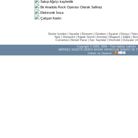
Sakıp Ağa'yı kaybettik
Bir Anadolu Rock Operası Olarak Safinaz
Elektronik İmza
Çalışan Kadın
Günün İçinden
|
Yazarlar
|
Ekonomi
|
Gündem
|
Siyaset
|
Dünya |
Telev
Spor
|
Günaydın
|
Kapak Güzeli
|
Astroloji
|
Magazin
|
Sağlık
|
Biz
Cumartesi
|
Aktüel Pazar
|
Sarı Sayfalar
|
Otomobil
|
Dosyalar
|
A
Copyright © 2003, 2004 - Tüm hakları saklıdır.
MERKEZ GAZETE DERGİ BASIM YAYINCILIK SANAYİ VE T
Üretim ve Tasarım