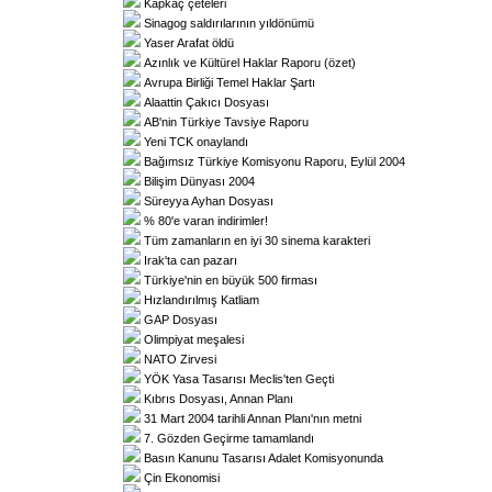
Kapkaç çeteleri
Sinagog saldırılarının yıldönümü
Yaser Arafat öldü
Azınlık ve Kültürel Haklar Raporu (özet)
Avrupa Birliği Temel Haklar Şartı
Alaattin Çakıcı Dosyası
AB'nin Türkiye Tavsiye Raporu
Yeni TCK onaylandı
Bağımsız Türkiye Komisyonu Raporu, Eylül 2004
Bilişim Dünyası 2004
Süreyya Ayhan Dosyası
% 80'e varan indirimler!
Tüm zamanların en iyi 30 sinema karakteri
Irak'ta can pazarı
Türkiye'nin en büyük 500 firması
Hızlandırılmış Katliam
GAP Dosyası
Olimpiyat meşalesi
NATO Zirvesi
YÖK Yasa Tasarısı Meclis'ten Geçti
Kıbrıs Dosyası, Annan Planı
31 Mart 2004 tarihli Annan Planı'nın metni
7. Gözden Geçirme tamamlandı
Basın Kanunu Tasarısı Adalet Komisyonunda
Çin Ekonomisi