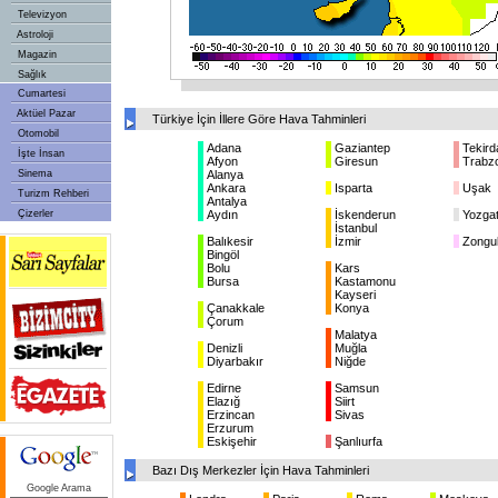
Televizyon
Astroloji
Magazin
Sağlık
Cumartesi
Aktüel Pazar
Türkiye İçin İllere Göre Hava Tahminleri
Otomobil
Adana
Gaziantep
Tekird
İşte İnsan
Afyon
Giresun
Trabz
Sinema
Alanya
Ankara
Isparta
Uşak
Turizm Rehberi
Antalya
Çizerler
Aydın
İskenderun
Yozga
İstanbul
Balıkesir
İzmir
Zongu
Bingöl
Bolu
Kars
Bursa
Kastamonu
Kayseri
Çanakkale
Konya
Çorum
Malatya
Denizli
Muğla
Diyarbakır
Niğde
Edirne
Samsun
Elazığ
Siirt
Erzincan
Sivas
Erzurum
Eskişehir
Şanlıurfa
Bazı Dış Merkezler İçin Hava Tahminleri
Google Arama