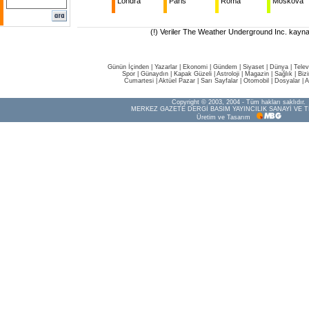
Londra
Paris
Roma
Moskova
(!) Veriler The Weather Underground Inc. kaynak
Günün İçinden
|
Yazarlar
|
Ekonomi
|
Gündem
|
Siyaset
|
Dünya |
Telev
Spor
|
Günaydın
|
Kapak Güzeli
|
Astroloji
|
Magazin
|
Sağlık
|
Biz
Cumartesi
|
Aktüel Pazar
|
Sarı Sayfalar
|
Otomobil
|
Dosyalar
|
A
Copyright © 2003, 2004 - Tüm hakları saklıdır.
MERKEZ GAZETE DERGİ BASIM YAYINCILIK SANAYİ VE T
Üretim ve Tasarım