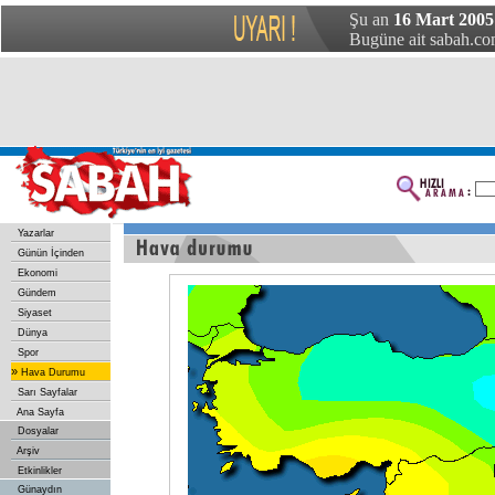
Şu an
16 Mart 2005
Bugüne ait sabah.com
Yazarlar
Günün İçinden
Ekonomi
Gündem
Siyaset
Dünya
Spor
»
Hava Durumu
Sarı Sayfalar
Ana Sayfa
Dosyalar
Arşiv
Etkinlikler
Günaydın