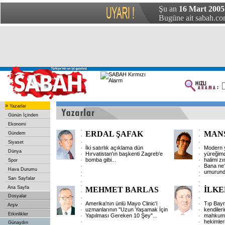
Şu an
16 Mart 2005
Bugüne ait sabah.com
»
Yazarlar
Günün İçinden
Ekonomi
ERDAL ŞAFAK
MAN
Gündem
Siyaset
İki satırlık açıklama dün
Modern y
Dünya
Hırvatistan'ın başkenti Zagreb'e
yüreğim
bomba gibi...
halimi zı
Spor
Bana ne?
Hava Durumu
umurund
Sarı Sayfalar
Ana Sayfa
MEHMET BARLAS
İLKE
Dosyalar
Amerika'nın ünlü Mayo Clinic'i
Tıp Bayr
Arşiv
uzmanlarının "Uzun Yaşamak İçin
kendileri
Etkinlikler
Yapılması Gereken 10 Şey"...
mahkum e
hekimleri
Günaydın