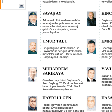
yaşadıklarını mektubunda...
ve veliler
SAVAŞ AY
HINC
Adını makul bir nedenle mahfuz
Başta se
tutacağım bir polis memurundan
Kazım Ka
uzunca bir dert yanma mesajı
olmak üz
geldi. Önce okuyalım, sonra
Babı Ali..
yorumlayalım:...
UMUR TALU
EMR
Bir günlüğüne idrak edilen "Tıp
Geçmişi 
Bayramı" ile her gün idrak edilen
Malum di
meseleler üstüne... Bir süre önce
düzenled
Radyasyon Onkolojisi...
panel gibi
MUHARREM
YAV
SARIKAYA
Sabah saa
Etimesgut
Genelkurmay İkinci Başkanı Org.
helikopte
İlker Başbuğ, 26 Ocak tarihindeki
İstanbul
basın toplantısında, Türk Silahlı
Kuvvetleri mensuplarının...
HAYRİ ÜLGEN
HAS
Futbol dünyanın en heyacanlı
Bugünkü 
sporu. Öyle ki bazen son
en fazla
haftalardaki oyun ve son saniyede
tek atı 