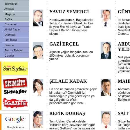
Televizyon
Astroloji
YAVUZ SEMERCİ
GÜNT
Magazin
Sağlık
Hatırlayacaksınız, Başbakanlık
İki haft
Teftiş Kurulu'nun İktisat Bankası
devletten
Cumartesi
ile yine Erol Aksoy'a ait Trade
ihale iç
Aktüel Pazar
Deposit Bank'ın birleşmesi
Meydanla
olayını...
Genel...
Otomobil
İşte İnsan
GAZİ ERÇEL
ABD
Sinema
YILD
Turizm Rehberi
Arjantin yoğun bir çaba sonucu
100 milyar dolarlık borcunun
Çizerler
Mali piy
yüzde...
çeyreğin
iyimserl
kesintiy
yayımlad
ŞELALE KADAK
MAH
En son ne zaman çevrenize şöyle
Anavatan
bir baktınız? Otomobilinizi
günlerd
kullandığınız yolu çevreleyen ya
başlayac
da çalıştığınız ofisin
Bu kesinl
penceresinden görünen...
REFİK DURBAŞ
SAİT
Tom Usher, Çanakkale'de
Güzel ha
Türklere karşı savaşan bir İngiliz
Dr. Doğa
Google Arama
askeri. Gelibolu'nun bir siperinde
hafta sı