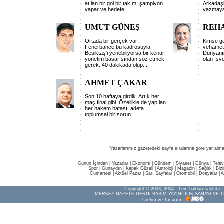
atılan bir gol bir takımı şampiyon
Arkadaş
yapar ve hedefe...
yazmaya
UMUT GÜNEŞ
REH
Ortada bir gerçek var;
Kimse ge
Fenerbahçe bu kadrosuyla
vehameti
Beşiktaş'i yenebiliyorsa bir kenar
Dünyanın
yönetim başarısından söz etmek
olan İsve
gerek. 40 dakikada olup...
AHMET ÇAKAR
Son 10 haftaya girdik. Artık her
maç final gibi. Özellikle de yapılan
her hakem hatası, adeta
toplumsal bir sorun...
*Yazarlarımız gazetedeki sayfa sıralarına göre yer alma
Günün İçinden
|
Yazarlar
|
Ekonomi
|
Gündem
|
Siyaset
|
Dünya |
Telev
Spor
|
Günaydın
|
Kapak Güzeli
|
Astroloji
|
Magazin
|
Sağlık
|
Biz
Cumartesi
|
Aktüel Pazar
|
Sarı Sayfalar
|
Otomobil
|
Dosyalar
|
A
Copyright © 2003, 2004 - Tüm hakları saklıdır.
MERKEZ GAZETE DERGİ BASIM YAYINCILIK SANAYİ VE T
Üretim ve Tasarım