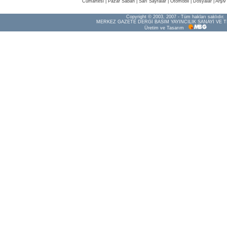
Cumartesi
|
Pazar Sabah
|
Sarı Sayfalar
|
Otomobil
|
Dosyalar
|
Arşiv
Copyright © 2003, 2007 - Tüm hakları saklıdır.
MERKEZ GAZETE DERGİ BASIM YAYINCILIK SANAYİ VE T
Üretim ve Tasarım