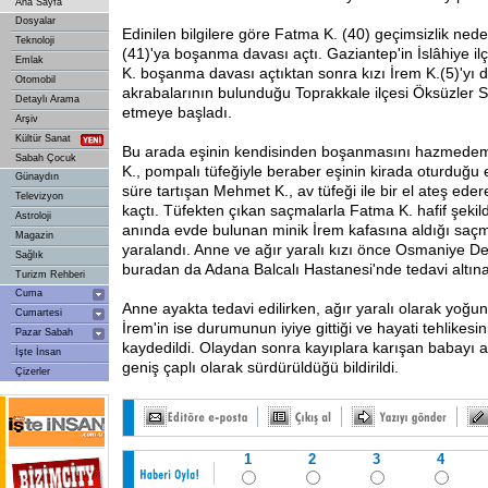
Ana Sayfa
Dosyalar
Edinilen bilgilere göre Fatma K. (40) geçimsizlik ned
Teknoloji
(41)'ya boşanma davası açtı. Gaziantep'in İslâhiye i
Emlak
K. boşanma davası açtıktan sonra kızı İrem K.(5)'yı d
Otomobil
akrabalarının bulunduğu Toprakkale ilçesi Öksüzler 
Detaylı Arama
etmeye başladı.
Arşiv
Kültür Sanat
Bu arada eşinin kendisinden boşanmasını hazmed
Sabah Çocuk
K., pompalı tüfeğiyle beraber eşinin kirada oturduğu e
Günaydın
süre tartışan Mehmet K., av tüfeği ile bir el ateş ede
Televizyon
kaçtı. Tüfekten çıkan saçmalarla Fatma K. hafif şekil
Astroloji
anında evde bulunan minik İrem kafasına aldığı saçma
Magazin
yaralandı. Anne ve ağır yaralı kızı önce Osmaniye De
Sağlık
buradan da Adana Balcalı Hastanesi'nde tedavi altına
Turizm Rehberi
Cuma
Anne
ayakta tedavi edilirken, ağır yaralı olarak yoğu
Cumartesi
İrem'in ise durumunun iyiye gittiği ve hayati tehlikes
Pazar Sabah
kaydedildi. Olaydan sonra kayıplara karışan babayı 
İşte İnsan
geniş çaplı olarak sürdürüldüğü bildirildi.
Çizerler
1
2
3
4