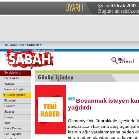
Şu an
6 Ocak 2007 
Bugüne ait sabah.com
06 Ocak 2007 Cumartesi
Servislerimiz
Son Dakika
Yazarlar
News in English
»
Günün İçinden
Boşanmak isteyen kar
Ekonomi
yağdırdı
Gündem
Siyaset
Dünya
Osmaniye'nin Toprakkale ilçesinde
Spor
davası açan karısına ateş açan şahı
Hava Durumu
kızının ağır yaralanmasına neden old
Sarı Sayfalar
vuran adam olaydan sonra kayıplara 