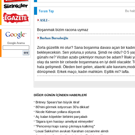
Bu hab
ASLI -
Boşanmak bizim racona uymaz
Burhan Bursalıoğlu
Google Arama
Zorla güzellik mi olur? Sana boşanma davası açan bir kadı
bekleyeceksin. Sen yoluna,o yoluna. Şimdi ne oldu? O 5 y
günahı ne? Vicdan azabı çekmiyor musun be adam? İllaki y
olay da senin bir celsede boşanmana en iyi delil olacaktır. T
hala gelişmedi. Öteden beri gelen, ataerki aile kavramı,mod
dönüşmedi. Erkek maço, kadın mahküm. Eşitlik mi? lafta.
DİĞER GÜNÜN İÇİNDEN HABERLERİ
Britney Spears'tan büyük itiraf
80'nini görmek istiyorsan 30'a dikkat!
Nicole Kidman yollara düşecek
Aç kalan köpekler birbirini parçaladı
'Sigara içen hastayı ameliyat etmeyelim'
"Pencereyi kapı sanıp çıkmaya kalkmış"
Louai Sakka'nın avukatı Karahan cezaevine alındı