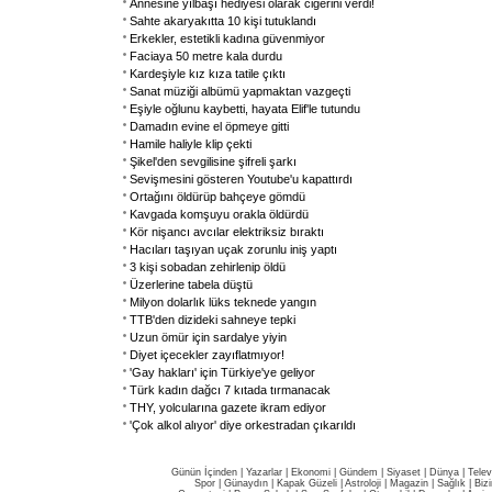
Annesine yılbaşı hediyesi olarak ciğerini verdi!
Sahte akaryakıtta 10 kişi tutuklandı
Erkekler, estetikli kadına güvenmiyor
Faciaya 50 metre kala durdu
Kardeşiyle kız kıza tatile çıktı
Sanat müziği albümü yapmaktan vazgeçti
Eşiyle oğlunu kaybetti, hayata Elif'le tutundu
Damadın evine el öpmeye gitti
Hamile haliyle klip çekti
Şikel'den sevgilisine şifreli şarkı
Sevişmesini gösteren Youtube'u kapattırdı
Ortağını öldürüp bahçeye gömdü
Kavgada komşuyu orakla öldürdü
Kör nişancı avcılar elektriksiz bıraktı
Hacıları taşıyan uçak zorunlu iniş yaptı
3 kişi sobadan zehirlenip öldü
Üzerlerine tabela düştü
Milyon dolarlık lüks teknede yangın
TTB'den dizideki sahneye tepki
Uzun ömür için sardalye yiyin
Diyet içecekler zayıflatmıyor!
'Gay hakları' için Türkiye'ye geliyor
Türk kadın dağcı 7 kıtada tırmanacak
THY, yolcularına gazete ikram ediyor
'Çok alkol alıyor' diye orkestradan çıkarıldı
Günün İçinden
|
Yazarlar
|
Ekonomi
|
Gündem
|
Siyaset
|
Dünya |
Telev
Spor
|
Günaydın
|
Kapak Güzeli
|
Astroloji
|
Magazin
|
Sağlık
|
Biz