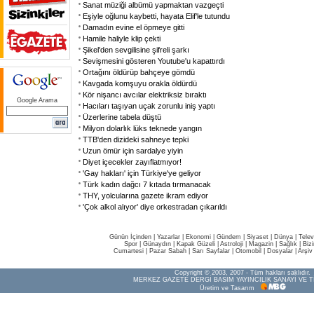
Sanat müziği albümü yapmaktan vazgeçti
Eşiyle oğlunu kaybetti, hayata Elif'le tutundu
Damadın evine el öpmeye gitti
Hamile haliyle klip çekti
Şikel'den sevgilisine şifreli şarkı
Sevişmesini gösteren Youtube'u kapattırdı
Ortağını öldürüp bahçeye gömdü
Kavgada komşuyu orakla öldürdü
Kör nişancı avcılar elektriksiz bıraktı
Google Arama
Hacıları taşıyan uçak zorunlu iniş yaptı
Üzerlerine tabela düştü
Milyon dolarlık lüks teknede yangın
TTB'den dizideki sahneye tepki
Uzun ömür için sardalye yiyin
Diyet içecekler zayıflatmıyor!
'Gay hakları' için Türkiye'ye geliyor
Türk kadın dağcı 7 kıtada tırmanacak
THY, yolcularına gazete ikram ediyor
'Çok alkol alıyor' diye orkestradan çıkarıldı
Günün İçinden
|
Yazarlar
|
Ekonomi
|
Gündem
|
Siyaset
|
Dünya |
Telev
Spor
|
Günaydın
|
Kapak Güzeli
|
Astroloji
|
Magazin
|
Sağlık
|
Biz
Cumartesi
|
Pazar Sabah
|
Sarı Sayfalar
|
Otomobil
|
Dosyalar
|
Arşiv
Copyright © 2003, 2007 - Tüm hakları saklıdır.
MERKEZ GAZETE DERGİ BASIM YAYINCILIK SANAYİ VE T
Üretim ve Tasarım