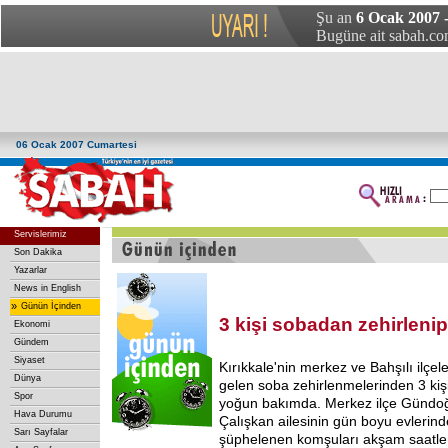
Şu an
6 Ocak 2007 
Bugüne ait sabah.com
06 Ocak 2007 Cumartesi
Servislerimiz
Son Dakika
Yazarlar
News in English
»
Günün İçinden
3 kişi sobadan zehirleni
Ekonomi
Gündem
Siyaset
Kırıkkale'nin merkez ve Bahşılı ilç
Dünya
gelen soba zehirlenmelerinden 3 kişi 
Spor
yoğun bakımda. Merkez ilçe Gündo
Hava Durumu
Çalışkan ailesinin gün boyu evleri
Sarı Sayfalar
şüphelenen komşuları akşam saatleri