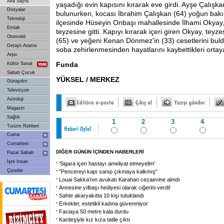
Ana Sayfa
yaşadığı evin kapısını kırarak eve girdi. Ayşe Çalışka
Dosyalar
bulunurken, kocası İbrahim Çalışkan (64) yoğun bakım
Teknoloji
ilçesinde Hüseyin Onbaşı mahallesinde İlhami Okyay
Emlak
teyzesine gitti. Kapıyı kırarak içeri giren Okyay, tey
Otomobil
(65) ve yeğeni Kenan Dönmez'in (33) cesetlerini bul
Detaylı Arama
soba zehirlenmesinden hayatlarını kaybettikleri ortaya
Arşiv
Funda
Kültür Sanat
Sabah Çocuk
YÜKSEL / MERKEZ
Günaydın
Televizyon
Astroloji
Magazin
Sağlık
1
2
3
4
Turizm Rehberi
Cuma
Cumartesi
DİĞER GÜNÜN İÇİNDEN HABERLERİ
Pazar Sabah
İşte İnsan
'Sigara içen hastayı ameliyat etmeyelim'
Çizerler
"Pencereyi kapı sanıp çıkmaya kalkmış"
Louai Sakka'nın avukatı Karahan cezaevine alındı
Annesine yılbaşı hediyesi olarak ciğerini verdi!
Sahte akaryakıtta 10 kişi tutuklandı
Erkekler, estetikli kadına güvenmiyor
Faciaya 50 metre kala durdu
Kardeşiyle kız kıza tatile çıktı