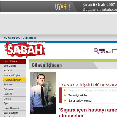
Şu an
6 Ocak 2007 
Bugüne ait sabah.com
06 Ocak 2007 Cumartesi
Servislerimiz
Son Dakika
Yazarlar
News in English
»
Günün İçinden
Ekonomi
Gündem
'Sigara içen hastayı ameliyat etmeyeli
Siyaset
Tedaviyi etkiler
Dünya
Şartlı tedavi olmaz
Spor
Hava Durumu
'Sigara içen hastayı ame
Sarı Sayfalar
etmeyelim'