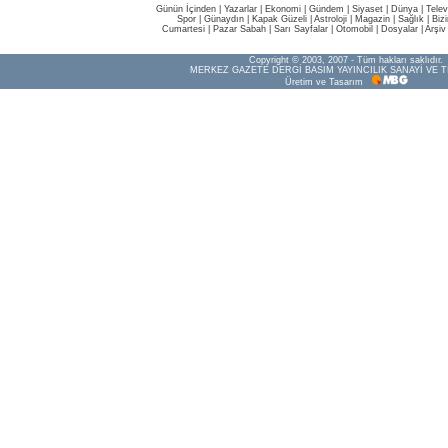
Günün İçinden
|
Yazarlar
|
Ekonomi
|
Gündem
|
Siyaset
|
Dünya |
Telev
Spor
|
Günaydın
|
Kapak Güzeli
|
Astroloji
|
Magazin
|
Sağlık
|
Biz
Cumartesi
|
Pazar Sabah
|
Sarı Sayfalar
|
Otomobil
|
Dosyalar
|
Arşiv
Copyright © 2003, 2007 - Tüm hakları saklıdır.
MERKEZ GAZETE DERGİ BASIM YAYINCILIK SANAYİ VE T
Üretim ve Tasarım