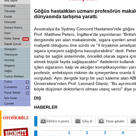
Ana Sayfa
Dosyalar
Göğüs hastalıkları uzmanı profesörün makale
Teknoloji
dünyasında tartışma yarattı.
Emlak
Otomobil
Detaylı Arama
Avustralya'da Sydney Concord Hastanesi'nde göğüs h
Arşiv
Prof. Matthew Peters, İngiltere'de yayımlanan "Britis
Kültür Sanat
dergisinde yer alan makalesinde, sigara içenleri ameli
Sabah Çocuk
maliyetli olduğunu öne sürdü ve "4 tiryakinin ameliyat
Günaydın
sigara içmeyeni sağlığına kavuşturabiliriz" dedi. Peter
Televizyon
sahip bir sağlık sisteminde, öncelikli olarak sigara iç
Astroloji
etmek büyük fayda sağlayacaktır" ifadelerini kullandı
Magazin
içilen sigaranın, kalp ve akciğer komplikasyonları ya
Sağlık
profesör, enfeksiyon riskinin de içmeyenlere oranla 6
Turizm Rehberi
vurguladı. Aynı dergide karşı bir yazı kaleme alan A
Cuma
Üniversitesi'nden Prof. Leonard Glantz, "Bu ayrımcılık
Cumartesi
böyle düşünen doktorların olması utanç verici" diye y
Pazar Sabah
DIŞ
İşte İnsan
Çizerler
HABERLER
1
2
3
4