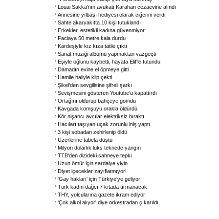
Louai Sakka'nın avukatı Karahan cezaevine alındı
Annesine yılbaşı hediyesi olarak ciğerini verdi!
Sahte akaryakıtta 10 kişi tutuklandı
Erkekler, estetikli kadına güvenmiyor
Faciaya 50 metre kala durdu
Kardeşiyle kız kıza tatile çıktı
Sanat müziği albümü yapmaktan vazgeçti
Eşiyle oğlunu kaybetti, hayata Elif'le tutundu
Damadın evine el öpmeye gitti
Hamile haliyle klip çekti
Şikel'den sevgilisine şifreli şarkı
Sevişmesini gösteren Youtube'u kapattırdı
Ortağını öldürüp bahçeye gömdü
Kavgada komşuyu orakla öldürdü
Kör nişancı avcılar elektriksiz bıraktı
Hacıları taşıyan uçak zorunlu iniş yaptı
3 kişi sobadan zehirlenip öldü
Üzerlerine tabela düştü
Milyon dolarlık lüks teknede yangın
TTB'den dizideki sahneye tepki
Uzun ömür için sardalye yiyin
Diyet içecekler zayıflatmıyor!
'Gay hakları' için Türkiye'ye geliyor
Türk kadın dağcı 7 kıtada tırmanacak
THY, yolcularına gazete ikram ediyor
'Çok alkol alıyor' diye orkestradan çıkarıldı