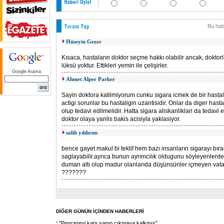
Bu hab
Hüseyin Gezer
Kısaca, hastaların doktor seçme hakkı olabilir ancak, doktor
lüksü yoktur. Ettikleri yemin ile çelişirler.
Google Arama
Ahmet Alper Parker
Sayin doktora katilmiyorum cunku sigara icmek de bir hastali
actigi sorunlar bu hastaligin uzantisidir. Onlar da diger hast
olup tedavi edilmelidir. Hatta sigara aliskanliklari da tedavi e
doktor olaya yanlis bakis acisiyla yaklasiyor.
salih yıldırım
bence gayet makul bi teklif hem bazı insanların sigarayı bı
saglayabilir.ayrıca bunun ayrımcılık oldugunu söyleyenlerde
duman altı olup madur olanlarıda düşünsünler içmeyen vat
???????
DİĞER GÜNÜN İÇİNDEN HABERLERİ
"Pencereyi kapı sanıp çıkmaya kalkmış"