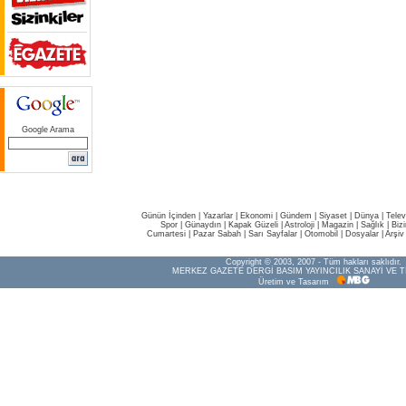
Google Arama
Günün İçinden
|
Yazarlar
|
Ekonomi
|
Gündem
|
Siyaset
|
Dünya |
Telev
Spor
|
Günaydın
|
Kapak Güzeli
|
Astroloji
|
Magazin
|
Sağlık
|
Biz
Cumartesi
|
Pazar Sabah
|
Sarı Sayfalar
|
Otomobil
|
Dosyalar
|
Arşiv
Copyright © 2003, 2007 - Tüm hakları saklıdır.
MERKEZ GAZETE DERGİ BASIM YAYINCILIK SANAYİ VE T
Üretim ve Tasarım