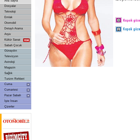
Ana Sayfa
Dosyalar
Teknoloji
Emlak
Otomobil
Detaylı Arama
Arşiv
Kültür Sanat
Sabah Çocuk
Günaydın
Televizyon
Astroloji
Magazin
Sağlık
Turizm Rehberi
Cuma
Cumartesi
Pazar Sabah
İşte İnsan
Çizerler