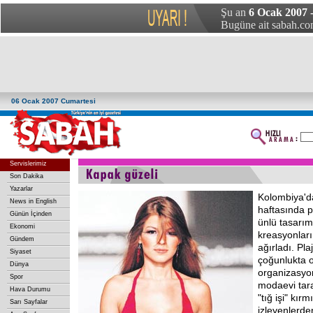
Şu an
6 Ocak 2007 
Bugüne ait sabah.com
06 Ocak 2007 Cumartesi
Servislerimiz
Son Dakika
Yazarlar
Kolombiya'
News in English
haftasında p
Günün İçinden
ünlü tasarım
Ekonomi
kreasyonları
Gündem
ağırladı. Plaj
Siyaset
çoğunlukta 
Dünya
organizasyon
Spor
modaevi tar
Hava Durumu
"tığ işi" kırmı
Sarı Sayfalar
izleyenlerde