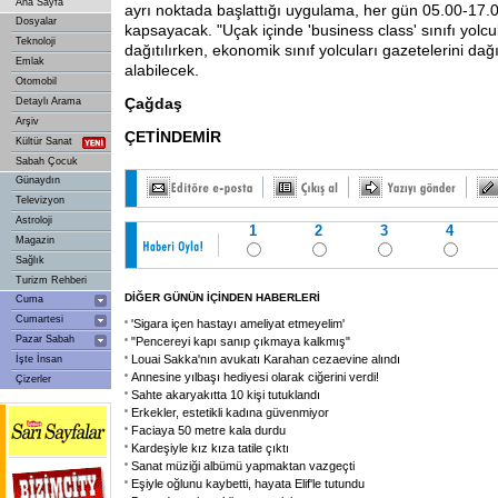
Ana Sayfa
ayrı noktada başlattığı uygulama, her gün 05.00-17.00
Dosyalar
kapsayacak. "Uçak içinde 'business class' sınıfı yolcu
Teknoloji
dağıtılırken, ekonomik sınıf yolcuları gazetelerini da
Emlak
alabilecek.
Otomobil
Çağdaş
Detaylı Arama
Arşiv
ÇETİNDEMİR
Kültür Sanat
Sabah Çocuk
Günaydın
Televizyon
Astroloji
1
2
3
4
Magazin
Sağlık
Turizm Rehberi
DİĞER GÜNÜN İÇİNDEN HABERLERİ
Cuma
Cumartesi
'Sigara içen hastayı ameliyat etmeyelim'
Pazar Sabah
"Pencereyi kapı sanıp çıkmaya kalkmış"
Louai Sakka'nın avukatı Karahan cezaevine alındı
İşte İnsan
Annesine yılbaşı hediyesi olarak ciğerini verdi!
Çizerler
Sahte akaryakıtta 10 kişi tutuklandı
Erkekler, estetikli kadına güvenmiyor
Faciaya 50 metre kala durdu
Kardeşiyle kız kıza tatile çıktı
Sanat müziği albümü yapmaktan vazgeçti
Eşiyle oğlunu kaybetti, hayata Elif'le tutundu