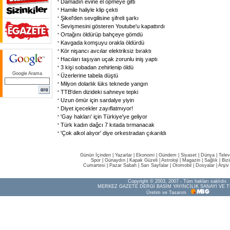
Damadın evine el öpmeye gitti
Hamile haliyle klip çekti
Şikel'den sevgilisine şifreli şarkı
Sevişmesini gösteren Youtube'u kapattırdı
Ortağını öldürüp bahçeye gömdü
Kavgada komşuyu orakla öldürdü
Kör nişancı avcılar elektriksiz bıraktı
Hacıları taşıyan uçak zorunlu iniş yaptı
3 kişi sobadan zehirlenip öldü
Google Arama
Üzerlerine tabela düştü
Milyon dolarlık lüks teknede yangın
TTB'den dizideki sahneye tepki
Uzun ömür için sardalye yiyin
Diyet içecekler zayıflatmıyor!
'Gay hakları' için Türkiye'ye geliyor
Türk kadın dağcı 7 kıtada tırmanacak
'Çok alkol alıyor' diye orkestradan çıkarıldı
Günün İçinden
|
Yazarlar
|
Ekonomi
|
Gündem
|
Siyaset
|
Dünya |
Telev
Spor
|
Günaydın
|
Kapak Güzeli
|
Astroloji
|
Magazin
|
Sağlık
|
Biz
Cumartesi
|
Pazar Sabah
|
Sarı Sayfalar
|
Otomobil
|
Dosyalar
|
Arşiv
Copyright © 2003, 2007 - Tüm hakları saklıdır.
MERKEZ GAZETE DERGİ BASIM YAYINCILIK SANAYİ VE T
Üretim ve Tasarım