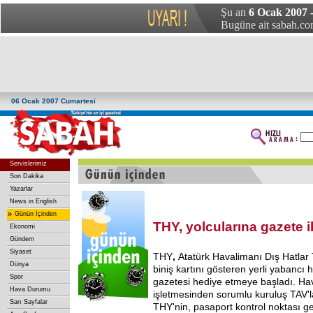
Şu an
6 Ocak 2007 
Bugüne ait sabah.com
06 Ocak 2007 Cumartesi
Servislerimiz
Son Dakika
Yazarlar
News in English
»
Günün İçinden
THY, yolcularına gazete 
Ekonomi
Gündem
Siyaset
THY
,
Atatürk Havalimanı Dış Hatlar
Dünya
biniş kartını gösteren yerli yabancı 
Spor
gazetesi hediye etmeye başladı. Ha
Hava Durumu
işletmesinden sorumlu kuruluş TAV'la
Sarı Sayfalar
THY'nin, pasaport kontrol noktası geç