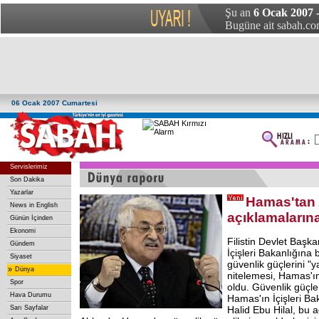
Şu an
6 Ocak 2007 
Bugüne ait sabah.com
06 Ocak 2007 Cumartesi
Servislerimiz
Son Dakika
Yazarlar
Hamas'tan 
News in English
açıklamalarına
Günün İçinden
Ekonomi
Filistin Devlet Baş
Gündem
İçişleri Bakanlığına
Siyaset
güvenlik güçlerini "y
»
Dünya
nitelemesi, Hamas'ı
Spor
oldu. Güvenlik güçle
Hava Durumu
Hamas'ın İçişleri Ba
Sarı Sayfalar
Halid Ebu Hilal, bu a