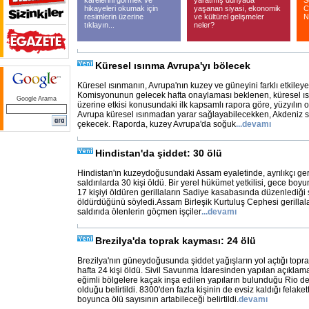
karelerini görmek ve
yaratmış dünyada
S
hikayeleri okumak için
yaşanan siyasi, ekonomik
C
resimlerin üzerine
ve kültürel gelişmeler
N
tıklayın...
neler?
Küresel ısınma Avrupa'yı bölecek
Küresel ısınmanın, Avrupa'nın kuzey ve güneyini farklı etkileyec
Komisyonunun gelecek hafta onaylaması beklenen, küresel ıs
Google Arama
üzerine etkisi konusundaki ilk kapsamlı rapora göre, yüzyılın 
Avrupa küresel ısınmadan yarar sağlayabilecekken, Akdeniz su v
çekecek. Raporda, kuzey Avrupa'da soğuk
...
devamı
Hindistan'da şiddet: 30 ölü
Hindistan'ın kuzeydoğusundaki Assam eyaletinde, ayrılıkçı geri
saldırılarda 30 kişi öldü. Bir yerel hükümet yetkilisi, gece boyun
17 kişiyi öldüren gerillaların Sadiye kasabasında düzenlediği s
öldürdüğünü söyledi.Assam Birleşik Kurtuluş Cephesi gerillal
saldırıda ölenlerin göçmen işçiler
...
devamı
Brezilya'da toprak kayması: 24 ölü
Brezilya'nın güneydoğusunda şiddet yağışların yol açtığı top
hafta 24 kişi öldü. Sivil Savunma İdaresinden yapılan açıklam
eğimli bölgelere kaçak inşa edilen yapıların bulunduğu Rio d
olduğu belirtildi. 8300'den fazla kişinin de evsiz kaldığı felake
boyunca ölü sayısının artabileceği belirtildi.
devamı