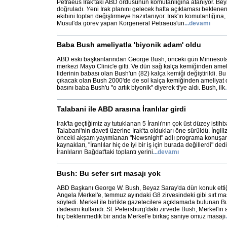
Petraeus Irak'taki ABD ordusunun komutanlığına atanıyor. Be
doğruladı.
Y
eni Irak planını gelecek hafta açıklaması beklene
ekibini toptan değiştirmeye hazırlanıyor. Irak'ın komutanlığına,
Musul'da görev yapan Korgeneral Petraeus'un
...
devamı
Baba Bush ameliyatla 'biyonik adam' oldu
ABD eski başkanlarından George Bush, önceki gün Minnesota 
merkezi Mayo Clinic'e gitti. Ve dün sağ kalça kemiğinden amel
liderinin babası olan Bush'un (82) kalça kemiği değiştirildi. B
çıkacak olan Bush 2000'de de sol kalça kemiğinden ameliyat
basını baba Bush'u "o artık biyonik" diyerek ti'ye aldı. Bush, ilk
.
Talabani ile ABD arasına İranlılar girdi
Irak'ta geçtiğimiz ay tutuklanan 5 İranlı'nın çok üst düzey istihb
Talabani'nin daveti üzerine Irak'ta oldukları öne sürüldü. İngi
önceki akşam yayımlanan "Newsnight" adlı programa konuşan 
kaynakları, "İranlılar hiç de iyi bir iş için burada değillerdi" de
İranlıların Bağdat'taki toplantı yerini
...
devamı
Bush: Bu sefer sırt masajı yok
ABD Başkanı George W. Bush, Beyaz Saray'da dün konuk ett
Angela Merkel'e, temmuz ayındaki G8 zirvesindeki gibi sırt m
söyledi. Merkel ile birlikte gazetecilere açıklamada bulunan Bu
ifadesini kullandı. St. Petersburg'daki zirvede Bush, Merkel'i
hiç beklenmedik bir anda Merkel'e birkaç saniye omuz masajı
.