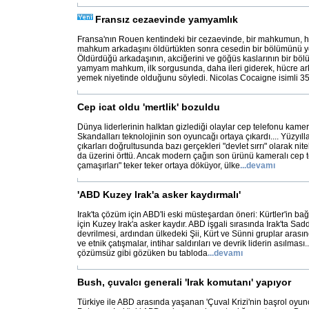
Fransız cezaevinde yamyamlık
Fransa'nın Rouen kentindeki bir cezaevinde, bir mahkumun, hü
mahkum arkadaşını öldürtükten sonra cesedin bir bölümünü yed
Öldürdüğü arkadaşının, akciğerini ve göğüs kaslarının bir böl
yamyam mahkum, ilk sorgusunda, daha ileri giderek, hücre ar
yemek niyetinde olduğunu söyledi. Nicolas Cocaigne isimli 3
Cep icat oldu 'mertlik' bozuldu
Dünya liderlerinin halktan gizlediği olaylar cep telefonu kamer
Skandalları teknolojinin son oyuncağı ortaya çıkardı.... Yüzyıll
çıkarları doğrultusunda bazı gerçekleri "devlet sırrı" olarak nit
da üzerini örttü. Ancak modern çağın son ürünü kameralı cep tel
çamaşırları" teker teker ortaya döküyor, ülke
...
devamı
'ABD Kuzey Irak'a asker kaydırmalı'
Irak'ta çözüm için ABD'li eski müsteşardan öneri: Kürtler'in ba
için Kuzey Irak'a asker kaydır. ABD işgali sırasında Irak'ta S
devrilmesi, ardından ülkedeki Şii, Kürt ve Sünni gruplar arası
ve etnik çatışmalar, intihar saldırıları ve devrik liderin asılması
çözümsüz gibi gözüken bu tabloda
...
devamı
Bush, çuvalcı generali 'Irak komutanı' yapıyor
Türkiye ile ABD arasında yaşanan 'Çuval Krizi'nin başrol oyu