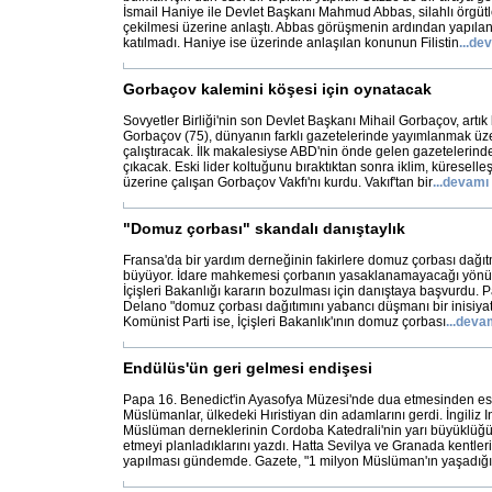
İsmail Haniye ile Devlet Başkanı Mahmud Abbas, silahlı örgüt
çekilmesi üzerine anlaştı. Abbas görüşmenin ardından yapılan
katılmadı. Haniye ise üzerinde anlaşılan konunun Filistin
...
dev
Gorbaçov kalemini köşesi için oynatacak
Sovyetler Birliği'nin son Devlet Başkanı Mihail Gorbaçov, artık b
Gorbaçov (75), dünyanın farklı gazetelerinde yayımlanmak üze
çalıştıracak. İlk makalesiyse ABD'nin önde gelen gazetelerin
çıkacak. Eski lider koltuğunu bıraktıktan sonra iklim, küresell
üzerine çalışan Gorbaçov Vakfı'nı kurdu. Vakıf'tan bir
...
devamı
"Domuz çorbası" skandalı danıştaylık
Fransa'da bir yardım derneğinin fakirlere domuz çorbası dağıtma
büyüyor. İdare mahkemesi çorbanın yasaklanamayacağı yönü
İçişleri Bakanlığı kararın bozulması için danıştaya başvurdu. 
Delano "domuz çorbası dağıtımını yabancı düşmanı bir inisiyati
Komünist Parti ise, İçişleri Bakanlık'ının domuz çorbası
...
deva
Endülüs'ün geri gelmesi endişesi
Papa 16. Benedict'in Ayasofya Müzesi'nde dua etmesinden es
Müslümanlar, ülkedeki Hıristiyan din adamlarını gerdi. İngiliz
Müslüman derneklerinin Cordoba Katedrali'nin yarı büyüklüğü
etmeyi planladıklarını yazdı. Hatta Sevilya ve Granada kentler
yapılması gündemde. Gazete, "1 milyon Müslüman'ın yaşadığı