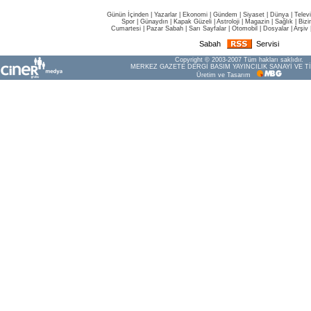
Günün İçinden
|
Yazarlar
|
Ekonomi
|
Gündem
|
Siyaset
|
Dünya |
Telev
Spor
|
Günaydın
|
Kapak Güzeli
|
Astroloji
|
Magazin
|
Sağlık
|
Bizi
Cumartesi
|
Pazar Sabah
|
Sarı Sayfalar
|
Otomobil
|
Dosyalar
|
Arşiv
Sabah
Servisi
Copyright © 2003-2007 Tüm hakları saklıdır.
MERKEZ GAZETE DERGİ BASIM YAYINCILIK SANAYİ VE Tİ
Üretim ve Tasarım