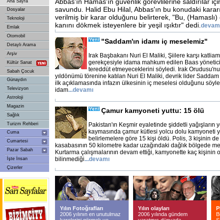
Abbas'ın Hamas'ın güvenlik görevlilerine saldırılar için
Ana Sayfa
savundu. Halid Ebu Hilal, Abbas'ın bu konudaki kararı
Dosyalar
verilmiş bir karar olduğunu belirterek, "Bu, (Hamaslı) 
Teknoloji
kanını dökmek isteyenlere bir yeşil ışıktır" dedi.
devam
Emlak
Otomobil
"Saddam'ın idamı iç meselemiz"
Detaylı Arama
Arşiv
Irak Başbakanı Nuri El Maliki, Şiilere karşı katlia
gerekçesiyle idama mahkum edilen Baas yöneticil
Kültür Sanat
tereddüt etmeyeceklerini söyledi. Irak Orudusu'n
Sabah Çocuk
yıldönümü törenine katılan Nuri El Maliki, devrik lider Saddam 
Günaydın
ilk açıklamasında infazın ülkesinin iç meselesi olduğunu söyled
Televizyon
idam
...
devamı
Astroloji
Magazin
Çamur kamyoneti yuttu: 15 ölü
Sağlık
Turizm Rehberi
Pakistan'ın Keşmir eyaletinde şiddetli yağışların y
kaymasında çamur kütlesi yolcu dolu kamyoneti yut
Cuma
belirlemelere göre 15 kişi öldü. Polis, 3 kişinin de
Cumartesi
kasabasının 50 kilometre kadar uzağındaki dağlık bölgede meyd
Pazar Sabah
Kurtarma çalışmalarının devam ettiği, kamyonette kaç kişinin 
bilinmediği
...
devamı
İşte İnsan
Çizerler
Yılın Fotoğrafları
Yılın olayları
P
2006 yılının en unutulmaz
2006 yılında gündem
B