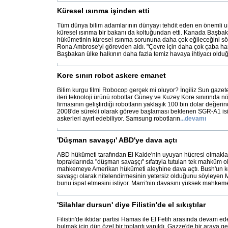
Küresel ısınma işinden etti
Tüm dünya bilim adamlarının dünyayı tehdit eden en önemli un
küresel ısınma bir bakanı da koltuğundan etti. Kanada Başba
hükümetinin küresel ısınma sorununa daha çok eğileceğini s
Rona Ambrose'yi görevden aldı. "Çevre için daha çok çaba h
Başbakan ülke halkının daha fazla temiz havaya ihtiyacı oldu
Kore sınırı robot askere emanet
Bilim kurgu filmi Robocop gerçek mi oluyor? İngiliz Sun gazet
ileri teknoloji ürünü robotlar Güney ve Kuzey Kore sınırında 
firmasının geliştirdiği robotların yaklaşık 100 bin dolar değerin
2008'de sürekli olarak göreve başlaması beklenen SGR-A1 isiml
askerleri ayırt edebiliyor. Samsung robotların
...
devamı
'Düşman savaşçı' ABD'ye dava açtı
ABD hükümeti tarafından El Kaide'nin uyuyan hücresi olmakla
topraklarında "düşman savaşçı" sıfatıyla tutulan tek mahkûm ola
mahkemeye Amerikan hükümeti aleyhine dava açtı. Bush'un 
savaşçı olarak nitelendirmesinin yetersiz olduğunu söyleyen 
bunu ispat etmesini istiyor. Marri'nin davasını yüksek mahke
'Silahlar dursun' diye Filistin'de el sıkıştılar
Filistin'de iktidar partisi Hamas ile El Fetih arasında devam 
bulmak için dün özel bir toplantı yapıldı. Gazze'de bir araya