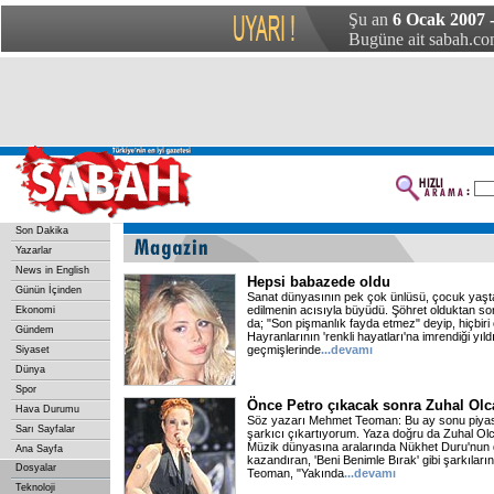
Şu an
6 Ocak 2007 
Bugüne ait sabah.com
Son Dakika
Yazarlar
News in English
Hepsi babazede oldu
Günün İçinden
Sanat dünyasının pek çok ünlüsü, çocuk yaşta
edilmenin acısıyla büyüdü. Şöhret olduktan so
Ekonomi
da; "Son pişmanlık fayda etmez" deyip, hiçbiri o
Gündem
Hayranlarının 'renkli hayatları'na imrendiği yıld
geçmişlerinde
...devamı
Siyaset
Dünya
Spor
Önce Petro çıkacak sonra Zuhal Olc
Hava Durumu
Söz yazarı Mehmet Teoman: Bu ay sonu piyasay
Sarı Sayfalar
şarkıcı çıkartıyorum. Yaza doğru da Zuhal O
Müzik dünyasına aralarında Nükhet Duru'nun 
Ana Sayfa
kazandıran, 'Beni Benimle Bırak' gibi şarkılar
Dosyalar
Teoman, "Yakında
...devamı
Teknoloji