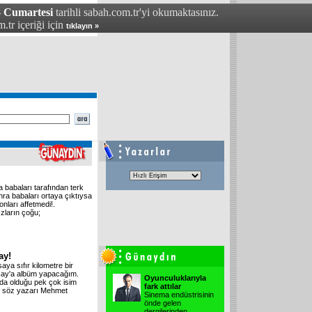
- Cumartesi
tarihli sabah.com.tr'yi okumaktasınız.
.tr içeriği için
tıklayın »
 babaları tarafından terk
nra babaları ortaya çıktıysa
nları affetmedi!.
ızların çoğu;
ay!
a sıfır kilometre bir
lcay'a albüm yapacağım.
Oyunculuklarıyla
da olduğu pek çok isim
fark attılar
ın söz yazarı Mehmet
Sinema endüstrisinin
önde gelen
dergilerinden