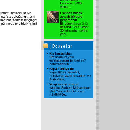
Premiere, 2006
yılına
...
urmam' isimli albümüyle
Eskiden bacak
e-jean'siz sokağa çıkmam.
açarak bir yere
ime has serbest bir çizgim
gelinmezdi
 moda tercihleriyle ilgili
Bir dönemin en ünlü
assolisti Seçil Heper,
30 yıl aradan sonra
yeni
...
Kış hastalıkları
Üst solunum yolu
enfeksiyonları tehlikeli mi?
Zatürreenin ilk
...
Papa Türkiye'de
Papa 16'ncı Benedict,
Türkiye'ye ayak basarken ve
Anıtkabir'e
...
Vergi iadesi rehberi
İstanbul Serbest Muhasebeci
Mali Müşavirler Odasının
(İSMMMO)
...