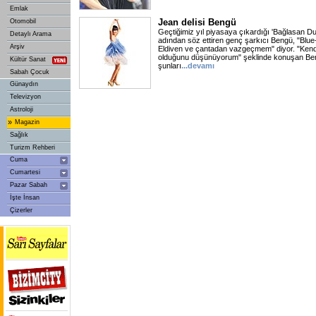
Emlak
Jean delisi Bengü
Otomobil
Geçtiğimiz yıl piyasaya çıkardığı 'Bağlasan D
Detaylı Arama
adından söz ettiren genç şarkıcı Bengü, "Blu
Arşiv
Eldiven ve çantadan vazgeçmem" diyor. "Kend
olduğunu düşünüyorum" şeklinde konuşan Bengü,
Kültür Sanat
şunları
...devamı
Sabah Çocuk
Günaydın
Televizyon
Astroloji
»
Magazin
Sağlık
Turizm Rehberi
Cuma
Cumartesi
Pazar Sabah
İşte İnsan
Çizerler