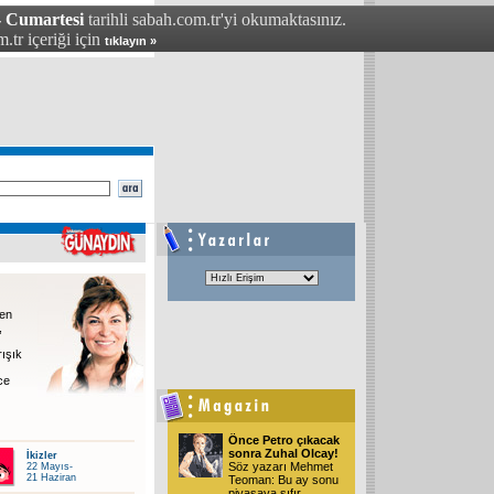
- Cumartesi
tarihli sabah.com.tr'yi okumaktasınız.
.tr içeriği için
tıklayın »
ven
,
rışık
ce
Önce Petro çıkacak
sonra Zuhal Olcay!
İkizler
Söz yazarı Mehmet
22 Mayıs-
21 Haziran
Teoman: Bu ay sonu
piyasaya sıfır