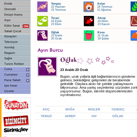
Emlak
Yengeç
Aslan
22 Haziran-
24 Temmuz-
Otomobil
23 Temmuz
21 Ağustos
Detaylı Arama
Terazi
Akrep
Arşiv
24 Eylül-
24 Ekim-
23 Ekim
23 Kasım
Kültür Sanat
Sabah Çocuk
Oğlak
Kova
23 Aralık-
21 Ocak-
Günaydın
20 Ocak
19 Şubat
Televizyon
Astroloji
Magazin
Sağlık
Turizm Rehberi
Cuma
23 Aralık-20 Ocak
Cumartesi
Bugün, uzak yollarla ilgili bağlantılarınızın gündeme
gelmesi, beklediğiniz gelişmeleri de beraberinde
Pazar Sabah
getirebilir. Olaylara akılcı bir şekilde yaklaşmasını
İşte İnsan
biliyorsunuz. Ama yanlış seçimleriniz yüzünden zorl
yaşıyorsunuz. Bugün, takıntılı düşüncelerinizden
Çizerler
sıyrılmalısınız.
KOÇ
BOĞA
İKİZLER
YENGEÇ
TERAZİ
AKREP
YAY
OĞLAK