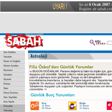
Şu an
6 Ocak 2007 
Bugüne ait sabah.com
Son Dakika
Yazarlar
News in English
Günün İçinden
Ekonomi
BUGÜN DOĞANLAR: Paranın değerini iyi bilen bu kişiler için, gü
duygusu çok önemlidir. Yaşlılık yıllarını rahat geçirmek istedikleri için
Gündem
yatırım yapmaya özen gösterirler. Duygu ve akıl dengelerini
Siyaset
koruduklarına inanırlarsa, iş hayatları daha başarılı olur. Yaşamla ba
kişilerdir. En olumsuz zamanlarda bile iyimserliği elden bırakmazlar.
Dünya
Sahiplenme duyguları çok yoğundur. Paylaşım konusunda son dere
Spor
cömerttirler.
Hava Durumu
Sarı Sayfalar
Ana Sayfa
Koç
Boğa
21 Mart-
21 Nisan-
Dosyalar
20 Nisan
21 Mayıs
Teknoloji