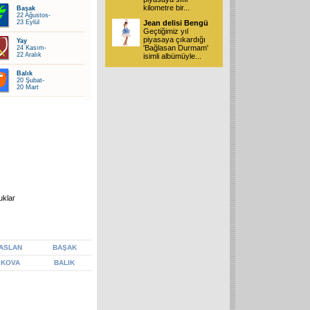
kilometre bir
...
Başak
22 Ağustos-
23 Eylül
Jean delisi Bengü
Geçtiğimiz yıl
piyasaya çıkardığı
Yay
'Bağlasan Durmam'
24 Kasım-
22 Aralık
isimli albümüyle
...
Balık
20 Şubat-
20 Mart
uklar
ASLAN
BAŞAK
KOVA
BALIK