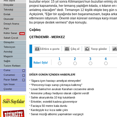
Ana Sayfa
buzullar eriyor. 15 yıl sonra Kilimanjaro'nun buzulları erimiş ol
Dosyalar
projesi kapsamında, her tırmanış yaptığım kıtada, o kıtanın e
anlatmış olacağım" dedi. Tırmanışın 12 kişilik ekiple beş gün s
Teknoloji
Açıkyürek, "Eğer bir ayağında ben başaramazsam, başka ark
Emlak
ettirmesini istiyorum. Önemli olan küresel ısınmaya karşı insan
Otomobil
bu projeye destek vermesi" diye konuştu.
Detaylı Arama
Arşiv
Çağdaş
Kültür Sanat
ÇETİNDEMİR - MERKEZ
Sabah Çocuk
Günaydın
Televizyon
Astroloji
Magazin
1
2
3
4
Sağlık
Turizm Rehberi
Cuma
DİĞER GÜNÜN İÇİNDEN HABERLERİ
Cumartesi
Pazar Sabah
'Sigara içen hastayı ameliyat etmeyelim'
İşte İnsan
"Pencereyi kapı sanıp çıkmaya kalkmış"
Louai Sakka'nın avukatı Karahan cezaevine alındı
Çizerler
Annesine yılbaşı hediyesi olarak ciğerini verdi!
Sahte akaryakıtta 10 kişi tutuklandı
Erkekler, estetikli kadına güvenmiyor
Faciaya 50 metre kala durdu
Kardeşiyle kız kıza tatile çıktı
Sanat müziği albümü yapmaktan vazgeçti