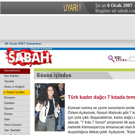
Şu an
6 Ocak 2007 
Bugüne ait sabah.com
06 Ocak 2007 Cumartesi
Servislerimiz
Son Dakika
Yazarlar
News in English
»
Günün İçinden
Türk kadın dağcı 7 kıtada tı
Ekonomi
Gündem
Küresel ısınma ve çevre sorunlarını prot
Siyaset
Özlem Açıkyürek, Nasuh Mahruki gibi 7 k
Dünya
için yola çıktı. Başarabilirse, kadın dağcı 
Spor
atacak. "7 Kıta 7 Sorun" projesinin ilk ay
Hava Durumu
metrelik Kilimanjaro'ya tırmanacak olan A
Sarı Sayfalar
duyarlılığına dikkat çekti. Açıkyürek, "Kü