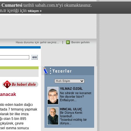
- Cumartesi
tarihli sabah.com.tr'yi okumaktasınız.
.tr içeriği için
tıklayın »
Hava durumu için şehir seçiniz...
Benim şehrim
YILMAZ ÖZDİL
Ne sihirdir ne keramet
rmanacak
Ne diyorlar bize?
Enflasyon...
esto eden kadın dağcı
ıtada 7 tırmanış yapmak
HINCAL ULUÇ
Bir Dünya Kenti:
olarak bir ilke imza
İstanbul!..
ağı olan 5 bin 895
"İstanbul müthiş bir
çıkyürek, çevre
dünya...
resel ısınma sonucu