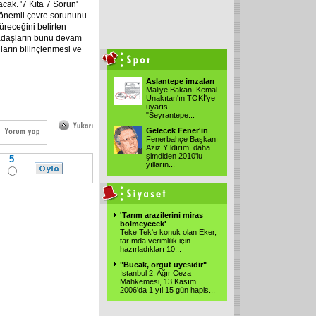
acak. '7 Kıta 7 Sorun'
n önemli çevre sorununu
üreceğini belirten
adaşların bunu devam
ların bilinçlenmesi ve
Aslantepe imzaları
Maliye Bakanı Kemal
Unakıtan'ın TOKİ'ye
uyarısı
"Seyrantepe...
Gelecek Fener'in
Fenerbahçe Başkanı
Aziz Yıldırım, daha
şimdiden 2010'lu
5
yılların...
'Tarım arazilerini miras
bölmeyecek'
Teke Tek'e konuk olan Eker,
tarımda verimlilik için
hazırladıkları 10...
"Bucak, örgüt üyesidir"
İstanbul 2. Ağır Ceza
Mahkemesi, 13 Kasım
2006'da 1 yıl 15 gün hapis...