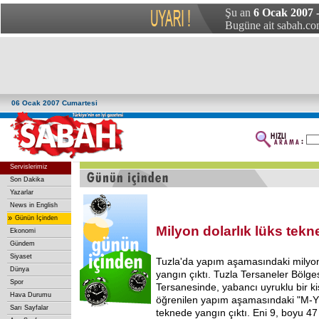
Şu an
6 Ocak 2007 
Bugüne ait sabah.com
06 Ocak 2007 Cumartesi
Servislerimiz
Son Dakika
Yazarlar
News in English
»
Günün İçinden
Milyon dolarlık lüks tek
Ekonomi
Gündem
Siyaset
Tuzla'da yapım aşamasındaki milyon
Dünya
yangın çıktı. Tuzla Tersaneler Bölge
Spor
Tersanesinde, yabancı uyruklu bir ki
Hava Durumu
öğrenilen yapım aşamasındaki "M-Y 
Sarı Sayfalar
teknede yangın çıktı. Eni 9, boyu 47 