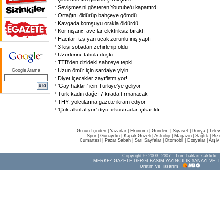
Sevişmesini gösteren Youtube'u kapattırdı
Ortağını öldürüp bahçeye gömdü
Kavgada komşuyu orakla öldürdü
Kör nişancı avcılar elektriksiz bıraktı
Hacıları taşıyan uçak zorunlu iniş yaptı
3 kişi sobadan zehirlenip öldü
Üzerlerine tabela düştü
TTB'den dizideki sahneye tepki
Uzun ömür için sardalye yiyin
Google Arama
Diyet içecekler zayıflatmıyor!
'Gay hakları' için Türkiye'ye geliyor
Türk kadın dağcı 7 kıtada tırmanacak
THY, yolcularına gazete ikram ediyor
'Çok alkol alıyor' diye orkestradan çıkarıldı
Günün İçinden
|
Yazarlar
|
Ekonomi
|
Gündem
|
Siyaset
|
Dünya |
Telev
Spor
|
Günaydın
|
Kapak Güzeli
|
Astroloji
|
Magazin
|
Sağlık
|
Biz
Cumartesi
|
Pazar Sabah
|
Sarı Sayfalar
|
Otomobil
|
Dosyalar
|
Arşiv
Copyright © 2003, 2007 - Tüm hakları saklıdır.
MERKEZ GAZETE DERGİ BASIM YAYINCILIK SANAYİ VE T
Üretim ve Tasarım