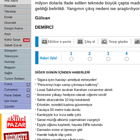
Ana Sayfa
milyon dolarla ifade edilen teknede büyük çapta ma
Dosyalar
geldiği belirtildi. Yangının çıkış nedeni ise araştırılıyor
Teknoloji
Gülcan
Emlak
Otomobil
DEMİRCİ
Detaylı Arama
Arşiv
Kültür Sanat
Sabah Çocuk
Günaydın
1
2
3
4
Televizyon
Astroloji
Magazin
DİĞER GÜNÜN İÇİNDEN HABERLERİ
Sağlık
Turizm Rehberi
'Sigara içen hastayı ameliyat etmeyelim'
Cuma
"Pencereyi kapı sanıp çıkmaya kalkmış"
Louai Sakka'nın avukatı Karahan cezaevine alındı
Cumartesi
Annesine yılbaşı hediyesi olarak ciğerini verdi!
Pazar Sabah
Sahte akaryakıtta 10 kişi tutuklandı
İşte İnsan
Erkekler, estetikli kadına güvenmiyor
Çizerler
Faciaya 50 metre kala durdu
Kardeşiyle kız kıza tatile çıktı
Sanat müziği albümü yapmaktan vazgeçti
Eşiyle oğlunu kaybetti, hayata Elif'le tutundu
Damadın evine el öpmeye gitti
Hamile haliyle klip çekti
Şikel'den sevgilisine şifreli şarkı