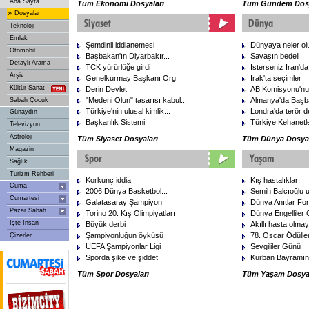
Ana Sayfa
Tüm Ekonomi Dosyaları
Tüm Gündem Dosy
»
Dosyalar
Teknoloji
Emlak
Şemdinli iddianemesi
Dünyaya neler ol
Otomobil
Başbakan'ın Diyarbakır...
Savaşın bedeli
Detaylı Arama
TCK yürürlüğe girdi
İsterseniz İran'da
Arşiv
Genelkurmay Başkanı Org.
Irak'ta seçimler
Kültür Sanat
Derin Devlet
AB Komisyonu'nun 
"Medeni Olun" tasarısı kabul...
Almanya'da Başb
Sabah Çocuk
Türkiye'nin ulusal kimlik...
Londra'da terör d
Günaydın
Başkanlık Sistemi
Türkiye Kehanetler
Televizyon
Astroloji
Tüm Siyaset Dosyaları
Tüm Dünya Dosyal
Magazin
Sağlık
Turizm Rehberi
Korkunç iddia
Kış hastalıkları
Cuma
2006 Dünya Basketbol...
Semih Balcıoğlu u
Cumartesi
Galatasaray Şampiyon
Dünya Anıtlar Fo
Pazar Sabah
Torino 20. Kış Olimpiyatları
Dünya Engelliler
İşte İnsan
Büyük derbi
Akıllı hasta olmay
Şampiyonluğun öyküsü
78. Oscar Ödülleri
Çizerler
UEFA Şampiyonlar Ligi
Sevgililer Günü
Sporda şike ve şiddet
Kurban Bayramını
Tüm Spor Dosyaları
Tüm Yaşam Dosyal