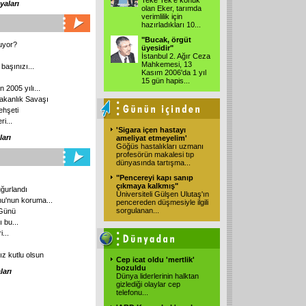
Teke Tek'e konuk
aları
olan Eker, tarımda
verimlilik için
hazırladıkları 10...
"Bucak, örgüt
uyor?
üyesidir"
İstanbul 2. Ağır Ceza
Mahkemesi, 13
 başınızı...
Kasım 2006'da 1 yıl
15 gün hapis...
2005 yılı...
akanlık Savaşı
ehşeti
i...
'Sigara içen hastayı
arı
ameliyat etmeyelim'
Göğüs hastalıkları uzmanı
profesörün makalesi tıp
dünyasında tartışma...
"Pencereyi kapı sanıp
çıkmaya kalkmış"
ğurlandı
Üniversiteli Gülşen Ulutaş'ın
nu'nun koruma...
pencereden düşmesiyle ilgili
sorgulanan...
 Günü
ı bu...
...
z kutlu olsun
Cep icat oldu 'mertlik'
bozuldu
arı
Dünya liderlerinin halktan
gizlediği olaylar cep
telefonu...