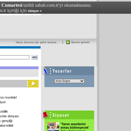
- Cumartesi
tarihli sabah.com.tr'yi okumaktasınız.
.tr içeriği için
tıklayın »
Hava durumu için şehir seçiniz...
Benim şehrim
mızı kurdele!
ıyor
zidilik
ırlar dünyası
 gençliği
'Tarım arazilerini
bul edildi
miras bölmeyecek'