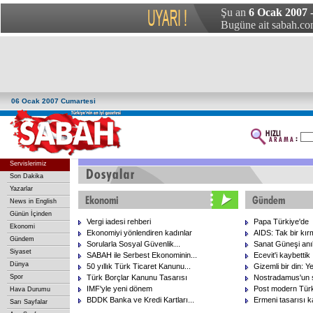
Şu an
6 Ocak 2007 
Bugüne ait sabah.com
06 Ocak 2007 Cumartesi
Servislerimiz
Son Dakika
Yazarlar
News in English
Günün İçinden
Vergi iadesi rehberi
Papa Türkiye'de
Ekonomi
Ekonomiyi yönlendiren kadınlar
AIDS: Tak bir kır
Gündem
Sorularla Sosyal Güvenlik...
Sanat Güneşi anıl
Siyaset
SABAH ile Serbest Ekonominin...
Ecevit'i kaybettik
Dünya
50 yıllık Türk Ticaret Kanunu...
Gizemli bir din: Ye
Spor
Türk Borçlar Kanunu Tasarısı
Nostradamus'un s
IMF'yle yeni dönem
Post modern Türk
Hava Durumu
BDDK Banka ve Kredi Kartları...
Ermeni tasarısı ka
Sarı Sayfalar