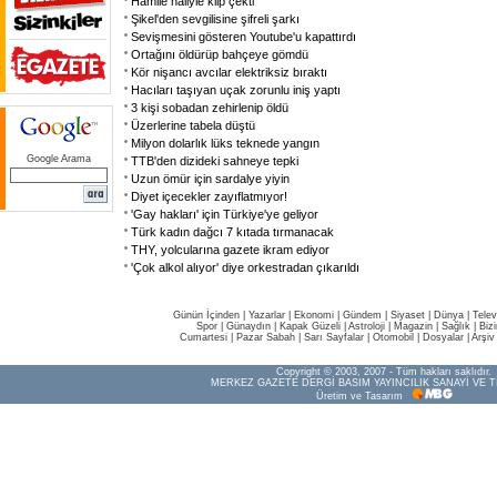
Hamile haliyle klip çekti
Şikel'den sevgilisine şifreli şarkı
Sevişmesini gösteren Youtube'u kapattırdı
Ortağını öldürüp bahçeye gömdü
Kör nişancı avcılar elektriksiz bıraktı
Hacıları taşıyan uçak zorunlu iniş yaptı
3 kişi sobadan zehirlenip öldü
Üzerlerine tabela düştü
Milyon dolarlık lüks teknede yangın
Google Arama
TTB'den dizideki sahneye tepki
Uzun ömür için sardalye yiyin
Diyet içecekler zayıflatmıyor!
'Gay hakları' için Türkiye'ye geliyor
Türk kadın dağcı 7 kıtada tırmanacak
THY, yolcularına gazete ikram ediyor
'Çok alkol alıyor' diye orkestradan çıkarıldı
Günün İçinden
|
Yazarlar
|
Ekonomi
|
Gündem
|
Siyaset
|
Dünya |
Telev
Spor
|
Günaydın
|
Kapak Güzeli
|
Astroloji
|
Magazin
|
Sağlık
|
Biz
Cumartesi
|
Pazar Sabah
|
Sarı Sayfalar
|
Otomobil
|
Dosyalar
|
Arşiv
Copyright © 2003, 2007 - Tüm hakları saklıdır.
MERKEZ GAZETE DERGİ BASIM YAYINCILIK SANAYİ VE T
Üretim ve Tasarım