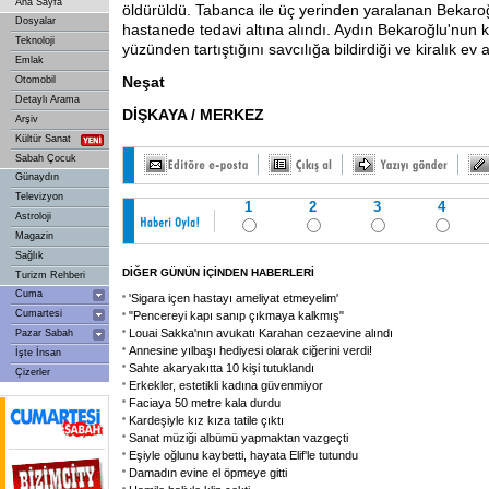
Ana Sayfa
öldürüldü. Tabanca ile üç yerinden yaralanan Bekaroğl
Dosyalar
hastanede tedavi altına alındı. Aydın Bekaroğlu'nun 
Teknoloji
yüzünden tartıştığını savcılığa bildirdiği ve kiralık ev 
Emlak
Neşat
Otomobil
Detaylı Arama
DİŞKAYA / MERKEZ
Arşiv
Kültür Sanat
Sabah Çocuk
Günaydın
Televizyon
1
2
3
4
Astroloji
Magazin
Sağlık
DİĞER GÜNÜN İÇİNDEN HABERLERİ
Turizm Rehberi
Cuma
'Sigara içen hastayı ameliyat etmeyelim'
Cumartesi
"Pencereyi kapı sanıp çıkmaya kalkmış"
Louai Sakka'nın avukatı Karahan cezaevine alındı
Pazar Sabah
Annesine yılbaşı hediyesi olarak ciğerini verdi!
İşte İnsan
Sahte akaryakıtta 10 kişi tutuklandı
Çizerler
Erkekler, estetikli kadına güvenmiyor
Faciaya 50 metre kala durdu
Kardeşiyle kız kıza tatile çıktı
Sanat müziği albümü yapmaktan vazgeçti
Eşiyle oğlunu kaybetti, hayata Elif'le tutundu
Damadın evine el öpmeye gitti