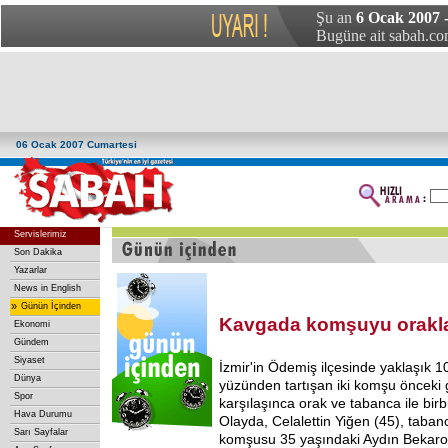
Şu an
6 Ocak 2007 
Bugüne ait sabah.com
06 Ocak 2007 Cumartesi
Servislerimiz
Son Dakika
Yazarlar
News in English
»
Günün İçinden
Kavgada komşuyu orakla
Ekonomi
Gündem
Siyaset
İzmir'in Ödemiş ilçesinde yaklaşık 1
Dünya
yüzünden tartışan iki komşu önceki
Spor
karşılaşınca orak ve tabanca ile birbi
Hava Durumu
Olayda, Celalettin Yiğen (45), tabanc
Sarı Sayfalar
komşusu 35 yaşındaki Aydın Bekaroğ