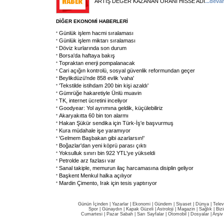
ARTIŞ DEĞER KAZANAN ORANI HİSSE ADI
...
deva
DİĞER EKONOMİ HABERLERİ
Günlük işlem hacmi sıralaması
Günlük işlem miktarı sıralaması
Döviz kurlarında son durum
Borsa'da haftaya bakış
Topraktan enerji pompalanacak
Cari açığın kontrolü, sosyal güvenlik reformundan geçer
Beylikdüzü'nde 858 evlik 'vaha'
'Tekstilde istihdam 200 bin kişi azaldı'
Gümrüğe hakaretiyle Ünlü muavin
TK, internet ücretini inceliyor
Goodyear: Yol ayrımına geldik, küçülebiliriz
Akaryakıtta 60 bin ton alarmı
Hakan Şükür sendika için Türk-İş'e başvurmuş
Kura müdahale işe yaramıyor
'Gelmem Başbakan gibi azarlarsın!'
Boğazlar'dan yeni köprü parası çıktı
Yoksulluk sınırı bin 922 YTL'ye yükseldi
Petrolde arz fazlası var
Sanal takiple, memurun ilaç harcamasına disiplin geliyor
Başkent Menkul halka açılıyor
Mardin Çimento, Irak için tesis yaptırıyor
Günün İçinden
|
Yazarlar
|
Ekonomi
|
Gündem
|
Siyaset
|
Dünya |
Telev
Spor
|
Günaydın
|
Kapak Güzeli
|
Astroloji
|
Magazin
|
Sağlık
|
Biz
Cumartesi
|
Pazar Sabah
|
Sarı Sayfalar
|
Otomobil
|
Dosyalar
|
Arşiv