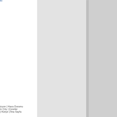
mı
izyon
|
Hava Durumu
im City
|
Çizerler
|
Künye
|
Ana Sayfa