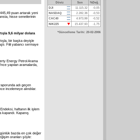
Döviz
Son
%Değ.
DJI
11.115,32
-0,05
445,49 puan artarak yeni
NASDAQ
2.282,36
-0,53
ansta, hisse senetlerinin
CAC40
4.973,99
-0,52
NIK225
15.437,93
-1,75
*Güncelleme Tarihi: 20-02-2006
tışla 9,6 milyar dolara
tışla, bir başka deyişle
aştı. Fiili yabancı sermaye
 Merty Energy Petrol Arama
ti'nce yapılan aramalarda,
raporunda adı geçen
ince incelemeye alındılar.
ndeksi, haftanın ilk işlem
la kapandı. Kapanış
 günlük bazda en çok değer
eğişim oranları şöyle: