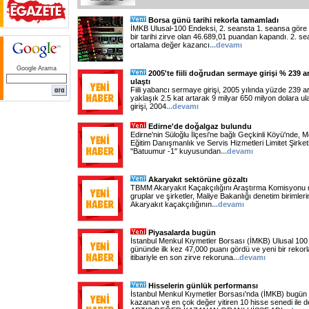
Borsa günü tarihi rekorla tamamladı
İMKB Ulusal-100 Endeksi, 2. seansta 1. seansa göre 
bir tarihi zirve olan 46.689,01 puandan kapandı. 2. se
ortalama değer kazancı
...
devamı
Google Arama
2005'te fiili doğrudan sermaye girişi % 239 ar
ulaştı
Fiili yabancı sermaye girişi, 2005 yılında yüzde 239 ar
yaklaşık 2.5 kat artarak 9 milyar 650 milyon dolara ul
girişi, 2004
...
devamı
Edirne'de doğalgaz bulundu
Edirne'nin Süloğlu İlçesi'ne bağlı Geçkinli Köyü'nde,
Eğitim Danışmanlık ve Servis Hizmetleri Limitet Şirke
''Batuumur -1'' kuyusundan
...
devamı
Akaryakıt sektörüne gözaltı
TBMM Akaryakıt Kaçakçılığını Araştırma Komisyonu 
gruplar ve şirketler, Maliye Bakanlığı denetim birimler
Akaryakıt kaçakçılığının
...
devamı
Piyasalarda bugün
İstanbul Menkul Kıymetler Borsası (İMKB) Ulusal 100 E
gününde ilk kez 47,000 puanı gördü ve yeni bir rekor
itibariyle en son zirve rekoruna
...
devamı
Hisselerin günlük performansı
İstanbul Menkul Kıymetler Borsası'nda (İMKB) bugün
kazanan ve en çok değer yitiren 10 hisse senedi ile d