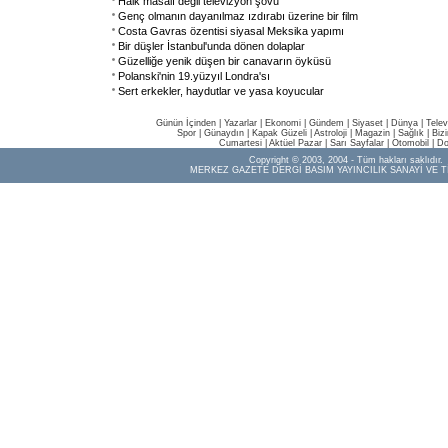
Halk masalı değil televizyon şovu
Genç olmanın dayanılmaz ızdırabı üzerine bir film
Costa Gavras özentisi siyasal Meksika yapımı
Bir düşler İstanbul'unda dönen dolaplar
Güzelliğe yenik düşen bir canavarın öyküsü
Polanski'nin 19.yüzyıl Londra'sı
Sert erkekler, haydutlar ve yasa koyucular
Günün İçinden
|
Yazarlar
|
Ekonomi
|
Gündem
|
Siyaset
|
Dünya |
Telev
Spor
|
Günaydın
|
Kapak Güzeli
|
Astroloji
|
Magazin
|
Sağlık
|
Biz
Cumartesi
|
Aktüel Pazar
|
Sarı Sayfalar
|
Otomobil
|
Do
Copyright © 2003, 2004 - Tüm hakları saklıdır.
MERKEZ GAZETE DERGİ BASIM YAYINCILIK SANAYİ VE T