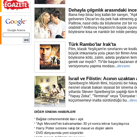
Dehayla çılgınlık arasındaki ince
Bana hep biraz boş kafalı bir sarışın, "A
geliveren Oscar'ını da pek hak etmemiş
Paltrow, nasıl oldu da böylesine zor bir ro
olabildi? Anthony Hopkins'in büyük oyunc
Google Arama
böylesine kısa ve nankör bir rolde perdey
Türk Rambo'lar Irak'ta
Film, klasik Yeşilçam'ın sınırlarını ve kısı
büyük imkanlarla yola çıkan bir filmin Amer
böylesine kötü, zalim, adeta şeytanın tem
gerek var mıydı?. TV'de başarı kazanan diz
versiyonunu yapma modası
...devamı
İsrail ve Filistin: Acının uzaktan
Spielberg'in Münih filmi, hüzünlü bir hika
nesnel olarak bakan siyasal bir sinema 
yıllarda Steven Spielberg'ün yaptığı tüm 
"Yapay Zeka", "Terminal" veya "Dünyalar S
küçümsemeyi inatla sürdürdüğü bu
...de
DİĞER SİNEMA HABERLERİ
Bağdat cehenneminde ilan-ı aşk
"Aşk Mevsimi"nin kahramanları 30 yıl sonra tekrar karşılaşırsa
Harry Potter serisine rakip bir masal ve düşler alemi
DVD dünyasında yeni sürprizler