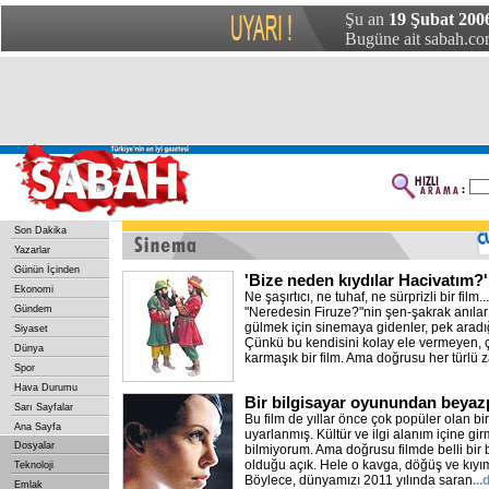
Şu an
19 Şubat 200
Bugüne ait sabah.com
Son Dakika
Yazarlar
Günün İçinden
'Bize neden kıydılar Hacivatım?'
Ekonomi
Ne şaşırtıcı, ne tuhaf, ne sürprizli bir film
Gündem
"Neredesin Firuze?"nin şen-şakrak anılar
gülmek için sinemaya gidenler, pek arad
Siyaset
Çünkü bu kendisini kolay ele vermeyen, ç
Dünya
karmaşık bir film. Ama doğrusu her türlü
Spor
Hava Durumu
Bir bilgisayar oyunundan beya
Sarı Sayfalar
Bu film de yıllar önce çok popüler olan b
Ana Sayfa
uyarlanmış. Kültür ve ilgi alanım içine girm
Dosyalar
bilmiyorum. Ama doğrusu filmde belli bir b
olduğu açık. Hele o kavga, döğüş ve kıyı
Teknoloji
Böylece, dünyamızı 2011 yılında saran
..
Emlak