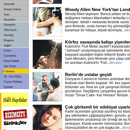
Otomobil
Woody Allen New York'tan Londr
Detaylı Arama
Woody Allen taşınıyor. Bunca yıldan ve b
Arşiv
değişmez mekanı Manhattan'ı terkedip Lo
Etkinlikler
demişler: tebdil-i mekanda ferahlık vardır.
Günaydın
yeni filminde, onda hemen hiç görmediği
karamsar bir hikaye, klasik tanımıyla
...d
Televizyon
Astroloji
Magazin
Körfez savaşında kafayı yiyenler
Sağlık
Kubrick'in "Full Metal Jacket"ı kıyaslanabi
"Jarhead" unutulmayacak sahnelerle dolu. İ
Cuma
başyapıt saydığım İngiliz kökenli tiyatro
Cumartesi
Sam Mendes, yeni filminde yine çıtayı yük
Pazar Sabah
en azından Kubrick'in "Full
...devamı
İşte İnsan
»
Sinema
Berlin'de ustalar geçidi
20. YILA ÖZEL
Dünyanın Cannes'ın hemen ardından iki
Turizm Rehberi
festivali olan Berlin başladı. 56. kez yapıl
bölümler var. Ama en çok yarışmalı bölüm 
Çizerler
gözüküyor. Geçtiğimiz çarşamba gecesi İn
imzalı "Snow Cake- Kar Helvası" filmiyle
.
Çok görkemli bir edebiyat uyarl
Kadın açısından görülüp yazılmış bu kla
şey yitirmeden çağdaşlaşırken, gururlu, gü
tiplemesinin unutulmaz bir örneği de bu f
yerleşiyor. Klasik eserler ölümsüzdür. Bun
ölümsüzlükleri de en çok başka bir
...dev