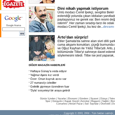
Dini nikah yapmak istiyorum
Ünlü modacı Cemil İpekçi, sevgilisi Bekir
evlendiği yolunda çıkan iddiaları yanıtladı
paylaşıyoruz ne gerek var. Ben resmi değ
isterim". Her zaman sıradışı tarzı ile odak
Google Arama
modacı Cemil İpekçi, bu kez de
...devamı
Arto'dan sürpriz!
Etiler Şamata'da sahne alan sivri dilli şar
cuma akşamı konukları; çiçeği burnunda n
ve Oğuz Kayhan ile Yıldız Tilbe'ydi. Arto,
bölümünde Tilbe'yi sahneye davet ederek
söylemesini istedi. Tilbe ise jest yaparak
DİĞER MAGAZİN HABERLERİ
Haftaya Günay'a veda ediyor
Yağmur Ajans kız verdi
Özer: Onun kuyruk acısı var
27 numara'yı izlediler
Gelinlik giymeye özendiren fuar
'Dyla' sosyeteyi bir araya getirdi
Günün İçinden
|
Yazarlar
|
Ekonomi
|
Gündem
|
Siyaset
|
Dünya |
Telev
Spor
|
Günaydın
|
Kapak Güzeli
|
Astroloji
|
Magazin
|
Sağlık
|
Biz
Cumartesi
|
Aktüel Pazar
|
Sarı Sayfalar
|
Otomobil
|
Do
Copyright © 2003, 2004 - Tüm hakları saklıdır.