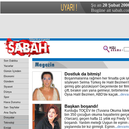
Şu an
20 Şubat 2006
Bugüne ait sabah.com
Son Dakika
Yazarlar
Günün İçinden
Dostluk da bitmiş!
Ekonomi
Boşanmalarına rağmen her fırsatta çok iyi
Gündem
söyleyen Selma Türkeş ile Halil Bezmen'i
girmiş gibi gözüküyor! Geçenlerde bir fil
Siyaset
çift, bırakın yan yana gelmeyi, birbirlerin
Dünya
Oysa Halil Bezmen, ABD'de kaçak
...dev
Spor
Hava Durumu
Başkan boşandı!
Sarı Sayfalar
Kurduğu TOÇEV ile (Tuvana Okuma İstekl
Ana Sayfa
bin 350 çocuğun okuma hayallerini gerç
Dosyalar
(Yarcan), geçen hafta 11 yıllık eşi Fredy 
boşandı. Yardım meleği Uygun ile eşinin
Teknoloji
yaşlarında bir kız girmişti. Eşinin
...devam
Emlak