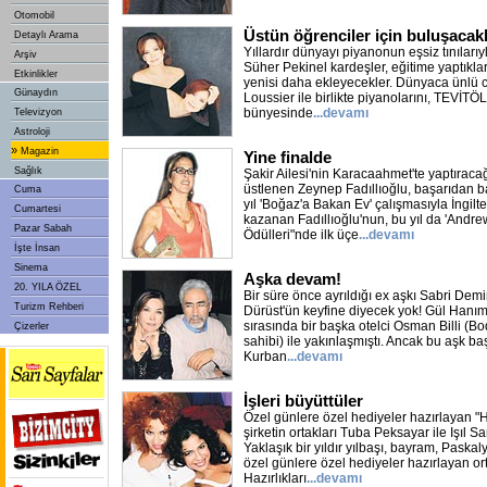
Otomobil
Üstün öğrenciler için buluşacak
Detaylı Arama
Yıllardır dünyayı piyanonun eşsiz tınılar
Arşiv
Süher Pekinel kardeşler, eğitime yaptıkları
Etkinlikler
yenisi daha ekleyecekler. Dünyaca ünlü c
Günaydın
Loussier ile birlikte piyanolarını, TEVİTÖL
bünyesinde
...devamı
Televizyon
Astroloji
»
Magazin
Yine finalde
Sağlık
Şakir Ailesi'nin Karacaahmet'te yaptıracağ
üstlenen Zeynep Fadıllıoğlu, başarıdan 
Cuma
yıl 'Boğaz'a Bakan Ev' çalışmasıyla İngil
Cumartesi
kazanan Fadıllıoğlu'nun, bu yıl da 'Andre
Pazar Sabah
Ödülleri"nde ilk üçe
...devamı
İşte İnsan
Sinema
Aşka devam!
20. YILA ÖZEL
Bir süre önce ayrıldığı ex aşkı Sabri Demir
Turizm Rehberi
Dürüst'ün keyfine diyecek yok! Gül Hanım,
sırasında bir başka otelci Osman Billi (Bo
Çizerler
sahibi) ile yakınlaşmıştı. Ancak bu aşk b
Kurban
...devamı
İşleri büyüttüler
Özel günlere özel hediyeler hazırlayan "H
şirketin ortakları Tuba Peksayar ile Işıl Sar
Yaklaşık bir yıldır yılbaşı, bayram, Paskal
özel günlere özel hediyeler hazırlayan ortak
Hazırlıkları
...devamı