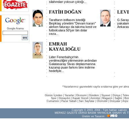
silahından yoksun çıktığı...
FATİH DOĞAN
LEV
Taraftarın istifasını istediği
G.Saray,
Beşiktaş yönetimi "Devam kararı"
yakalam
alırken faturayı da takıma kesti ve
Ankarasp
Google Arama
futbolculara 50'şer bin dolar
ceza...
EMRAH
KAYALIOĞLU
Lider Fenerbahçe'nin
yenilmezliğini yitirmesinin ardından
Galatasaray Sivas deplasmanına
kazanıp puan farkını bire indirme
hedefiyle...
*Yazarlarımız gazetedeki sayfa sıralarına göre yer alma
Günün İçinden
|
Yazarlar
|
Ekonomi
|
Gündem
|
Siyaset
|
Dünya |
Telev
Spor
|
Günaydın
|
Kapak Güzeli
|
Astroloji
|
Magazin
|
Sağlık
|
Biz
Cumartesi
|
Pazar Sabah
|
Sarı Sayfalar
|
Otomobil
|
Dosyalar
|
Arşiv
Copyright © 2003, 2004 - Tüm hakları saklıdır.
MERKEZ GAZETE DERGİ BASIM YAYINCILIK SANAYİ VE T
Üretim ve Tasarım