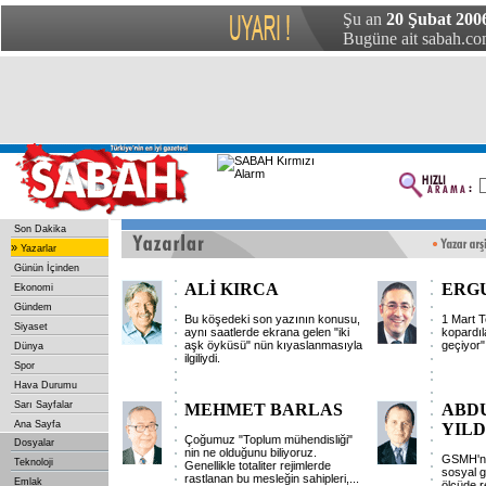
Şu an
20 Şubat 2006
Bugüne ait sabah.com
Son Dakika
»
Yazarlar
Günün İçinden
ALİ KIRCA
ERG
Ekonomi
Gündem
Bu köşedeki son yazının konusu,
1 Mart T
Siyaset
aynı saatlerde ekrana gelen "iki
kopardıl
aşk öyküsü" nün kıyaslanmasıyla
geçiyor" 
Dünya
ilgiliydi.
Spor
Hava Durumu
Sarı Sayfalar
MEHMET BARLAS
ABD
Ana Sayfa
YILD
Çoğumuz "Toplum mühendisliği"
Dosyalar
nin ne olduğunu biliyoruz.
GSMH'nı
Teknoloji
Genellikle totaliter rejimlerde
sosyal gü
rastlanan bu mesleğin sahipleri,...
Emlak
ölçüde r