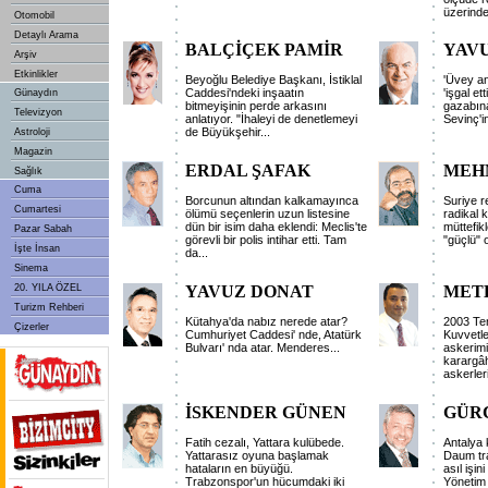
üzerinde
Otomobil
Detaylı Arama
BALÇİÇEK PAMİR
YAV
Arşiv
Etkinlikler
Beyoğlu Belediye Başkanı, İstiklal
'Üvey an
Caddesi'ndeki inşaatın
'işgal et
Günaydın
bitmeyişinin perde arkasını
gazabına
Televizyon
anlatıyor. "İhaleyi de denetlemeyi
Sevinç'in
de Büyükşehir...
Astroloji
Magazin
ERDAL ŞAFAK
MEH
Sağlık
Cuma
Borcunun altından kalkamayınca
Suriye r
Cumartesi
ölümü seçenlerin uzun listesine
radikal k
dün bir isim daha eklendi: Meclis'te
müttefik
Pazar Sabah
görevli bir polis intihar etti. Tam
"güçlü" 
İşte İnsan
da...
Sinema
20. YILA ÖZEL
YAVUZ DONAT
MET
Turizm Rehberi
Kütahya'da nabız nerede atar?
2003 Te
Çizerler
Cumhuriyet Caddesi' nde, Atatürk
Kuvvetl
Bulvarı' nda atar. Menderes...
askerimi
karargâ
askerler
İSKENDER GÜNEN
GÜR
Fatih cezalı, Yattara kulübede.
Antalya 
Yattarasız oyuna başlamak
Daum tr
hataların en büyüğü.
asıl işin
Trabzonspor'un hücumdaki iki
Yönetim 