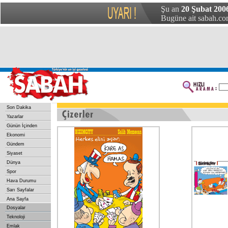
Şu an
20 Şubat 2006
Bugüne ait sabah.com
Son Dakika
Yazarlar
Günün İçinden
Ekonomi
Gündem
Siyaset
Dünya
Spor
Hava Durumu
Sarı Sayfalar
Ana Sayfa
Dosyalar
Teknoloji
Emlak