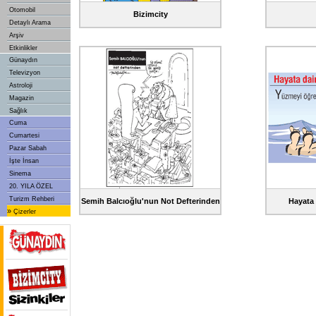
Otomobil
Bizimcity
Detaylı Arama
Arşiv
Etkinlikler
Günaydın
Televizyon
Astroloji
Magazin
Sağlık
Cuma
Cumartesi
Pazar Sabah
İşte İnsan
Sinema
20. YILA ÖZEL
Turizm Rehberi
Semih Balcıoğlu'nun Not Defterinden
Hayata 
»
Çizerler