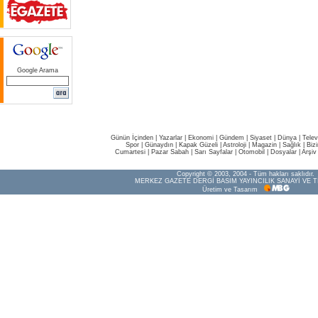
Google Arama
Günün İçinden
|
Yazarlar
|
Ekonomi
|
Gündem
|
Siyaset
|
Dünya |
Telev
Spor
|
Günaydın
|
Kapak Güzeli
|
Astroloji
|
Magazin
|
Sağlık
|
Biz
Cumartesi
|
Pazar Sabah
|
Sarı Sayfalar
|
Otomobil
|
Dosyalar
|
Arşiv
Copyright © 2003, 2004 - Tüm hakları saklıdır.
MERKEZ GAZETE DERGİ BASIM YAYINCILIK SANAYİ VE T
Üretim ve Tasarım