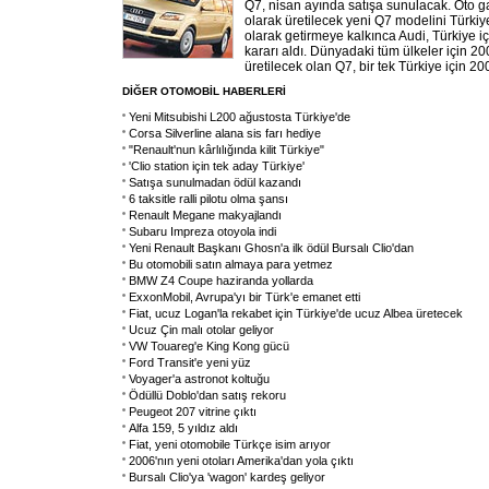
Q7, nisan ayında satışa sunulacak. Oto ga
olarak üretilecek yeni Q7 modelini Türkiy
olarak getirmeye kalkınca Audi, Türkiye i
kararı aldı. Dünyadaki tüm ülkeler için 20
üretilecek olan Q7, bir tek Türkiye için 20
DİĞER OTOMOBİL HABERLERİ
Yeni Mitsubishi L200 ağustosta Türkiye'de
Corsa Silverline alana sis farı hediye
"Renault'nun kârlılığında kilit Türkiye"
'Clio station için tek aday Türkiye'
Satışa sunulmadan ödül kazandı
6 taksitle ralli pilotu olma şansı
Renault Megane makyajlandı
Subaru Impreza otoyola indi
Yeni Renault Başkanı Ghosn'a ilk ödül Bursalı Clio'dan
Bu otomobili satın almaya para yetmez
BMW Z4 Coupe haziranda yollarda
ExxonMobil, Avrupa'yı bir Türk'e emanet etti
Fiat, ucuz Logan'la rekabet için Türkiye'de ucuz Albea üretecek
Ucuz Çin malı otolar geliyor
VW Touareg'e King Kong gücü
Ford Transit'e yeni yüz
Voyager'a astronot koltuğu
Ödüllü Doblo'dan satış rekoru
Peugeot 207 vitrine çıktı
Alfa 159, 5 yıldız aldı
Fiat, yeni otomobile Türkçe isim arıyor
2006'nın yeni otoları Amerika'dan yola çıktı
Bursalı Clio'ya 'wagon' kardeş geliyor