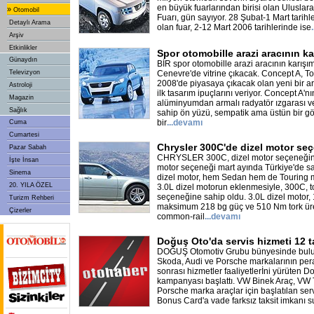
en büyük fuarlarından birisi olan Ulusla
»
Otomobil
Fuarı, gün sayıyor. 28 Şubat-1 Mart tarih
Detaylı Arama
olan fuar, 2-12 Mart 2006 tarihlerinde ise
.
Arşiv
Etkinlikler
Spor otomobille arazi aracının ka
Günaydın
BİR spor otomobille arazi aracının karışı
Televizyon
Cenevre'de vitrine çıkacak. Concept A, To
2008'de piyasaya çıkacak olan yeni bir araz
Astroloji
ilk tasarım ipuçlarını veriyor. Concept A'n
Magazin
alüminyumdan armalı radyatör ızgarası v
Sağlık
sahip ön yüzü, sempatik ama üstün bir gö
bir
...
devamı
Cuma
Cumartesi
Chrysler 300C'de dizel motor se
Pazar Sabah
CHRYSLER 300C, dizel motor seçeneğine
İşte İnsan
motor seçeneği mart ayında Türkiye'de sa
Sinema
dizel motor, hem Sedan hem de Touring mo
20. YILA ÖZEL
3.0L dizel motorun eklenmesiyle, 300C, t
seçeneğine sahip oldu. 3.0L dizel motor,
Turizm Rehberi
maksimum 218 bg güç ve 510 Nm tork üre
Çizerler
common-rail
...
devamı
Doğuş Oto'da servis hizmeti 12 t
DOĞUŞ Otomotiv Grubu bünyesinde bulu
Skoda, Audi ve Porsche markalarının pera
sonrası hizmetler faaliyetlerİni yürüten Do
kampanyası başlattı. VW Binek Araç, VW T
Porsche marka araçlar için başlatılan s
Bonus Card'a vade farksız taksit imkanı 