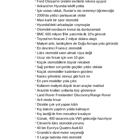
Ford Otosan'ın üretimi sivrilerle rekora uçuyor
Ankara'nın Hyundai teklifi yolda
İşin ustası olduk, Ruslar'a oto üretmeyi öğreteceğiz
2006'da yıldızı parlayacak otolar
Mavi kanlı bir spor otomobil
Hyundai'deki arkadaşlar coşmuşlar
Otomobil sevdasını konut da durduramadı
BMC 600 milyon $'lık yatırımla ilk 10'a girecek
Toyota'nın ihracatı 2 milyar dolara ulaştı
Maliyet arttı, lastikçilere de Doğu Avrupa yolu göründü
En devrimci Fransız otomobili
Lüks otomobil satın almak rüya değil
Ucuz oto fırsatı için son 10 gün
Küçük otomobillerin büyük rekabeti
Sağ şeritten sol şeride geçtiler yıldız oldular
Küçük otomobiller kadınların gözdesi
Kasko şirketiniz otonuz gibi hızlı mı
En yeni modeller yola çıktı
Kullanım maliyeti düşük ticari araçlar makbul
Arazinin kralları yollarda boy gösteriyor
Land Rover Freelander/ Discovery/Range Rover
4x4 otoda fırsat
Dizelde çok yol yapan kârlı
Kış bakımı yaptırın yolda kalmayın
Kış lastiği ile fren mesafesi kısalıyor
Günak, 400 tasarımcıyla VW'i geleceğe hazırlıyor
Citroen'in lüks otomobil yorumu
40 bin Euro'ya Quattro Audi A3
Grandis'e dizel motor seçeneği
X Large tadında mini otomobil