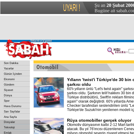
Şu an
20 Şubat 2006
Bugüne ait sabah.com
Son Dakika
Yazarlar
Günün İçinden
Yılların 'twist'i Türkiye'de 30 bin
Ekonomi
şarkısı oldu
Gündem
60'lı yılların ünlü "Let's twist again" şarkı
Siyaset
şarkısı oldu. Şarkının telif hakkını 30 bin
Dünya
Türkiye distribütörü, Swift'in reklam filmind
Spor
again" olarak değiştirdi. 60'lı yıllarda Am
Checker tarafından seslendirilen ünlü "Let'
Hava Durumu
Türkiye'de Suzuki'nin yenilenen modeli iç
Sarı Sayfalar
Ana Sayfa
Rüya otomobiller gerçek oluyor
Dosyalar
Otomotiv dünyasının kalbi 2-12 Mart tarihl
Teknoloji
atacak. Bu yıl 76'ıncısı düzenlenen Cenev
milyon otomobil severin ziyaret etmesi 
Emlak