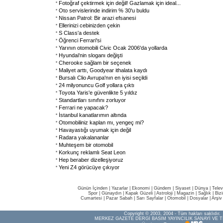
Fotoğraf çektirmek için değil! Gazlamak için ideal...
Oto servislerinde indirim % 30'u buldu
Nissan Patrol: Bir arazi efsanesi
Ellerinizi cebinizden çekin
S Class'a destek
Öğrenci Ferrari'si
Yarının otomobili Civic Ocak 2006'da yollarda
Hyundai'nin sloganı değişti
Cherooke sağlam bir seçenek
Maliyet arttı, Goodyear ithalata kaydı
Bursalı Clio Avrupa'nın en iyisi seçildi
24 milyonuncu Golf yollara çıktı
Toyota Yaris'e güvenlikte 5 yıldız
Standartları sınıfını zorluyor
Ferrari ne yapacak?
İstanbul kanatlarımın altında
Otomobiliniz kaplan mı, yengeç mi?
Havayastığı uyumak için değil
Radara yakalananlar
Muhteşem bir otomobil
Korkunç reklamlı Seat Leon
Hep beraber dizelleşiyoruz
Yeni Z4 görücüye çıkıyor
Günün İçinden
|
Yazarlar
|
Ekonomi
|
Gündem
|
Siyaset
|
Dünya |
Telev
Spor
|
Günaydın
|
Kapak Güzeli
|
Astroloji
|
Magazin
|
Sağlık
|
Biz
Cumartesi
|
Pazar Sabah
|
Sarı Sayfalar
|
Otomobil
|
Dosyalar
|
Arşiv
Copyright © 2003, 2004 - Tüm hakları saklıdır.
MERKEZ GAZETE DERGİ BASIM YAYINCILIK SANAYİ VE T