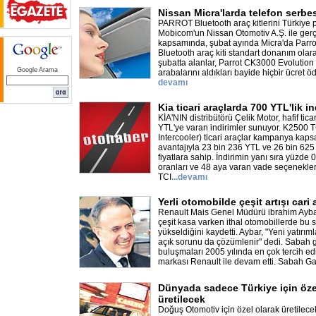
Nissan Micra'larda telefon serbe
PARROT Bluetooth araç kitlerini Türkiye
Mobicom'un Nissan Otomotiv A.Ş. ile gerçek
kapsamında, şubat ayında Micra'da Parr
Bluetooth araç kiti standart donanım olara
şubatta alanlar, Parrot CK3000 Evolution B
Google Arama
arabalarını aldıkları bayide hiçbir ücret 
devamı
Kia ticari araçlarda 700 YTL'lik in
KİA'NIN distribütörü Çelik Motor, hafif tic
YTL'ye varan indirimler sunuyor. K2500 
Intercooler) ticari araçlar kampanya kap
avantajıyla 23 bin 236 YTL ve 26 bin 62
fiyatlara sahip. İndirimin yanı sıra yüzde 
oranları ve 48 aya varan vade seçenekle
TCI
...
devamı
Yerli otomobilde çeşit artışı cari 
Renault Mais Genel Müdürü ibrahim Aybar
çeşit kasa varken ithal otomobillerde bu 
yükseldiğini kaydetti. Aybar, "Yeni yatırımla
açık sorunu da çözümlenir" dedi. Sabah g
buluşmaları 2005 yılında en çok tercih ed
markası Renault ile devam etti. Sabah G
Dünyada sadece Türkiye için öze
üretilecek
Doğuş Otomotiv için özel olarak üretilece