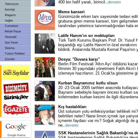
400 bin hafif yaralı, birincil
...
devamı
Televizyon
Astroloji
Meme kanseri
Magazin
Günümüzde erken tanı sayesinde tedavi edileb
grubuna giren meme kanseri, tüm gelişmeler
Sağlık
tarafından yeterince tanınmadığından hala e
Cumartesi
Aktüel Pazar
Latife Hanım'ın sır mektupları
Otomobil
Türk Tarih Kurumu Başkanı Prof. Dr. Yusuf H
İşte İnsan
boşandığı eşi Latife Hanım'ın özel evrakını
Sinema
bildirdi. Aralarında Mustafa Kemal Paşa'nın 
Turizm Rehberi
Dosya: "Duvara karşı"
Çizerler
Berlin Film Festivali 'Altın Ayı' ödülünü kaza
filminin 30 yaşındaki yönetmeni Fatih Akın'ı
izlemeye hazırlanın. 21 Ocak'ta gösterime gi
Kurban Bayramınız kutlu olsun
20 -23 Ocak 2005 tarihleri arasında kutlaya
Bayramı sebebiyle bayram öncesi kurban satı
kirletmeden kurban kesimi ile ilgili düzenlem
Kış hastalıkları
Üst solunum yolu enfeksiyonları tehlikeli mi?
belirtileri neler? Nane limon içmek işe yarıyo
içmenin faydası var mı? Soğuk algınlığı ile g
ne
...
devamı
SSK Hastanelerinin Sağlık Bakanlığı'na d
Google Arama
SSK hastanelerinin Sağlık Bakanlığı'na devr