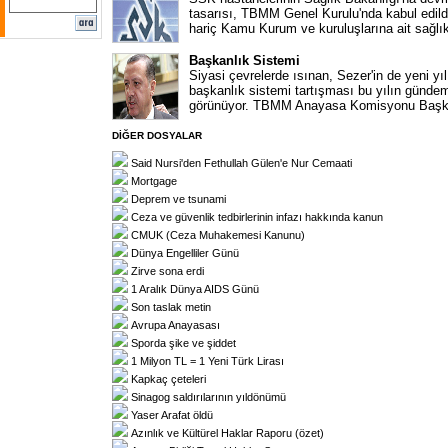
tasarısı, TBMM Genel Kurulu'nda kabul edildi
hariç Kamu Kurum ve kuruluşlarına ait sağlık 
Başkanlık Sistemi
Siyasi çevrelerde ısınan, Sezer'in de yeni y
başkanlık sistemi tartışması bu yılın gündemi
görünüyor. TBMM Anayasa Komisyonu Başka
DİĞER DOSYALAR
Said Nursi'den Fethullah Gülen'e Nur Cemaati
Mortgage
Deprem ve tsunami
Ceza ve güvenlik tedbirlerinin infazı hakkında kanun
CMUK (Ceza Muhakemesi Kanunu)
Dünya Engelliler Günü
Zirve sona erdi
1 Aralık Dünya AIDS Günü
Son taslak metin
Avrupa Anayasası
Sporda şike ve şiddet
1 Milyon TL = 1 Yeni Türk Lirası
Kapkaç çeteleri
Sinagog saldırılarının yıldönümü
Yaser Arafat öldü
Azınlık ve Kültürel Haklar Raporu (özet)