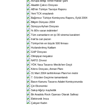
Avrupa Birliği Temel Haklar Şartı
Alaattin Çakıcı Dosyası
AB'nin Türkiye Tavsiye Raporu
Yeni TCK onaylandı
Bağımsız Türkiye Komisyonu Raporu, Eylül 2004
Bilişim Dünyası 2004
Süreyya Ayhan Dosyası
% 80'e varan indirimler!
Tüm zamanların en iyi 30 sinema karakteri
Irak'ta can pazarı
Türkiye'nin en büyük 500 firması
Hızlandırılmış Katliam
GAP Dosyası
Olimpiyat meşalesi
NATO Zirvesi
YÖK Yasa Tasarısı Meclis'ten Geçti
Kıbrıs Dosyası, Annan Planı
31 Mart 2004 tarihli Annan Planı'nın metni
7. Gözden Geçirme tamamlandı
Basın Kanunu Tasarısı Adalet Komisyonunda
Çin Ekonomisi
Sakıp Ağa'yı kaybettik
Bir Anadolu Rock Operası Olarak Safinaz
Elektronik İmza
Çalışan Kadın