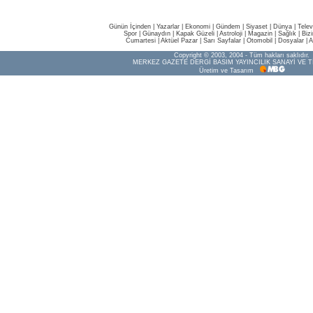
Günün İçinden
|
Yazarlar
|
Ekonomi
|
Gündem
|
Siyaset
|
Dünya |
Telev
Spor
|
Günaydın
|
Kapak Güzeli
|
Astroloji
|
Magazin
|
Sağlık
|
Biz
Cumartesi
|
Aktüel Pazar
|
Sarı Sayfalar
|
Otomobil
|
Dosyalar
|
A
Copyright © 2003, 2004 - Tüm hakları saklıdır.
MERKEZ GAZETE DERGİ BASIM YAYINCILIK SANAYİ VE T
Üretim ve Tasarım