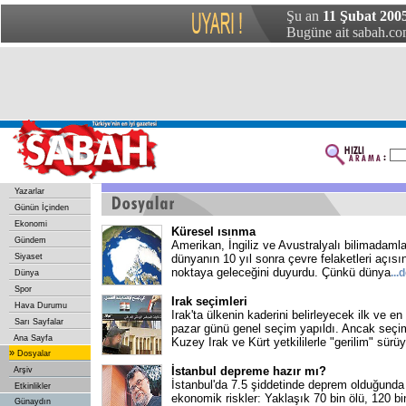
Şu an
11 Şubat 200
Bugüne ait sabah.com
Yazarlar
Günün İçinden
Ekonomi
Küresel ısınma
Gündem
Amerikan, İngiliz ve Avustralyalı bilimadamlar
Siyaset
dünyanın 10 yıl sonra çevre felaketleri açıs
noktaya geleceğini duyurdu. Çünkü dünya
...
d
Dünya
Spor
Irak seçimleri
Hava Durumu
Irak'ta ülkenin kaderini belirleyecek ilk ve en
Sarı Sayfalar
pazar günü genel seçim yapıldı. Ancak seçi
Ana Sayfa
Kuzey Irak ve Kürt yetkililerle "gerilim" sürü
»
Dosyalar
İstanbul depreme hazır mı?
Arşiv
İstanbul'da 7.5 şiddetinde deprem olduğunda
Etkinlikler
ekonomik riskler: Yaklaşık 70 bin ölü, 120 bin 
Günaydın