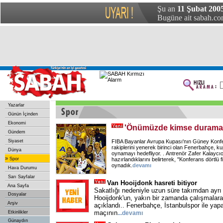
Şu an
11 Şubat 200
Bugüne ait sabah.com
Yazarlar
Günün İçinden
Ekonomi
'Önümüzde kimse durama
Gündem
Siyaset
FIBA Bayanlar Avrupa Kupası'nın Güney Konfer
rakiplerini yenerek birinci olan Fenerbahçe, kup
Dünya
oynamayı hedefliyor. . Antrenör Zafer Kalaycıo
»
Spor
hazırlandıklarını belirterek, ''Konferans dörtlü f
oynadık.
devamı
Hava Durumu
Sarı Sayfalar
Van Hooijdonk hasreti bitiyor
Ana Sayfa
Sakatlığı nedeniyle uzun süre takımdan ayrı
Dosyalar
Hooijdonk'un, yakın bir zamanda çalışmalar
Arşiv
açıklandı.. Fenerbahçe, İstanbulspor ile yapa
maçının
Etkinlikler
...
devamı
Günaydın