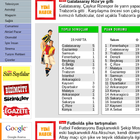
Galatasaray Rize'ye gitti
Televizyon
Galatasaray, Çaykur Rizespor ile yarın yapa
Astroloji
Trabzon'a gitti . Karşılaşma öncesi son çalı
kırmızılı futbolcular, özel uçakla Trabzon'a g
Magazin
Sağlık
Cumartesi
Aktüel Pazar
Otomobil
19.HAFTA
Takım
O
İşte İnsan
Galatasaray
5
1
Fenerbahçe
19
Sinema
Gaziantep
1
2
Galatasaray
19
Samsun
1
3
Trabzon
19
Turizm Rehberi
Fenerbahçe
1
4
Denizli
19
Çizerler
Beşiktaş
1
5
Beşiktaş
19
G.Birliği
1
6
Ç.Rize
19
A.Sebat
0
7
Malatya
19
Trabzon
1
8
Gaziantep
19
İstanbul
9
Samsun
19
Ankaragücü
10
G.Birliği
19
Kayseri
3
11
Diyarbakır
19
Diyarbakır
0
12
Ankaraspor
19
Malatya
2
13
Konya
19
Ankaraspor
1
14
Ankaragücü
18
Denizli
6
15
Sakarya
19
Sakarya
1
16
İstanbul
18
Ç.Rize
1
17
Kayseri
19
Konya
1
18
A.Sebat
19
Futbolda şike tartışmaları
Futbol Federasyonu Başkanvekili Şekip Most
eski başkanvekili Ata Aksu'nun, kendi dönem
Altay maçı için şike ve teşvik iddialarıyla il
Google Arama