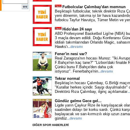
Futbolcular Çalımbay'dan memnun
Beşiktaşlı futbolcular, teknik direktör Rıza Ç
yeni dönemin, takıma iyi bir hava kazandırdı
futbolcu Tayfur Havutçu, Tümer Metin ve yen
Hido'dan 24 sayı
ABD Profesyonel Basketbol Ligi'ne (NBA) bu
3 maçla devam edildi. Doğu Konferansı Gün
iddialı takımlarından Orlando Magic, sahasın
Hawks'ı
...
devamı
Fener'in nesi var?
Real Zaragoza'nın hocası Munoz: "İki Avrup
F.Bahçe'nin kaç tane?" "Lizbon'daki finalde 
Çünkü bunu F.Bahçe'den daha çok
istiyoruz". Fenerbahçe'nin
...
devamı
Tekrar normal
Beşiktaş'ın hocası Çalımbay, G.Birliği maçının 
"Kurallar herkes içindir. Saygı duyulmalıdır" 
Direktörü Rıza Çalımbay, ilginç açıklamalar
...
Gündüz gelme Gece gel...
Ligde yarın Çaykur Rize ile karşılaşacak ol
saatinden dolayı bir korku sardı. Çünkü karş
başlayacak ve sarı-kırmızılı ekip uzun zama
gündüz
...
devamı
DİĞER SPOR HABERLERİ