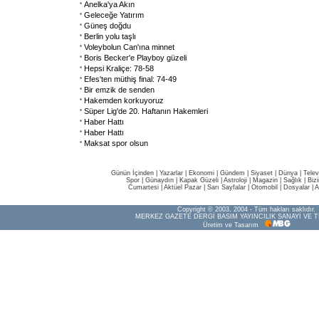
Anelka'ya Akın
Geleceğe Yatırım
Güneş doğdu
Berlin yolu taşlı
Voleybolun Can'ına minnet
Boris Becker'e Playboy güzeli
Hepsi Kraliçe: 78-58
Efes'ten müthiş final: 74-49
Bir emzik de senden
Hakemden korkuyoruz
Süper Lig'de 20. Haftanın Hakemleri
Haber Hattı
Haber Hattı
Maksat spor olsun
Günün İçinden
|
Yazarlar
|
Ekonomi
|
Gündem
|
Siyaset
|
Dünya |
Telev
Spor
|
Günaydın
|
Kapak Güzeli
|
Astroloji
|
Magazin
|
Sağlık
|
Biz
Cumartesi
|
Aktüel Pazar
|
Sarı Sayfalar
|
Otomobil
|
Dosyalar
|
A
Copyright © 2003, 2004 - Tüm hakları saklıdır.
MERKEZ GAZETE DERGİ BASIM YAYINCILIK SANAYİ VE T
Üretim ve Tasarım